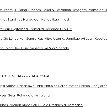
ilaturahmi, Dukung Ekonomi Lokal & Tawarkan Beragam Promo Khu
ot Stabilitas Harga dan Kendalikan Inflasi
 Laju Digitalisasi Transaksi Bersama BI Sulut
ulutGo Luncurkan Sentra Kas Mitra Utama, Jangkau Wilayah Kepula
uncurkan New Hilux Generasi ke-9 di Manado
i Titik Nol Manado Milik TNI-AL
Kerja Sama; Mahasiswa Baru Antusias Serap Materi Literasi Penyiara
Sukses Gelar Rakerda di Amurang
jurnas Pacuan Kuda Seri II Piala Presiden di Tompaso