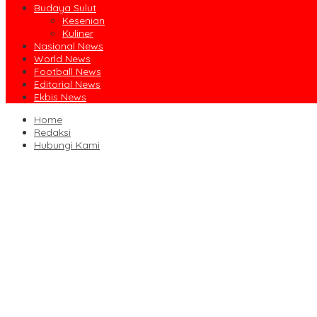
Budaya Sulut
Kesenian
Kuliner
Nasional News
World News
Football News
Editorial News
Ekbis News
Home
Redaksi
Hubungi Kami
Ruislag Setengah Jalan, Gedung Bersejarah Minahasa Raad di Titi
Jalin Sinergi Pendidikan, FIPP UNIMA dan KPID Sulut Teken Kerja 
Dibuka Bupati Minsel, GSJA Daerah II Sulut dan Gorontalo Sukses
Usai Sabet Juara Umum Kejurnas Seri I, Sulut Siap Gelar Kejurnas
Pengasihan Amisan Resmi Jabat Ketua KPID Sulut Gantikan Truly