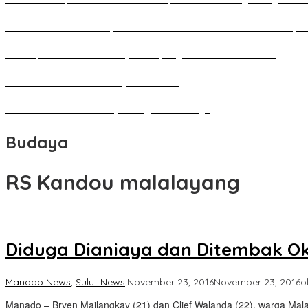
Pameran Besar Seni Rupa 2016 di Manado Dihadiri Ratusan Perupa 
Penutupan Festival Kebudayaan Jepang FBS Unima Semarak
Bedah Kemerdekaan Budaya Minahasa
Tarian Pato-Pato Ibu Dietje Dikagumi Mendagri
Budaya
RS Kandou malalayang
Diduga Dianiaya dan Ditembak Ok
Manado News
,
Sulut News
|
November 23, 2016
November 23, 2016
o
Manado – Bryen Mailangkay (21) dan Clief Walanda (22), warga Mala