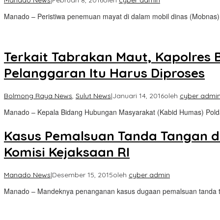
Manado News
|
Februari 8, 2016
oleh
cyber admin
Manado – Peristiwa penemuan mayat di dalam mobil dinas (Mobnas)
Terkait Tabrakan Maut, Kapolres
Pelanggaran Itu Harus Diproses
Bolmong Raya News
,
Sulut News
|
Januari 14, 2016
oleh
cyber admi
Manado – Kepala Bidang Hubungan Masyarakat (Kabid Humas) Polda
Kasus Pemalsuan Tanda Tangan di
Komisi Kejaksaan RI
Manado News
|
Desember 15, 2015
oleh
cyber admin
Manado – Mandeknya penanganan kasus dugaan pemalsuan tanda ta