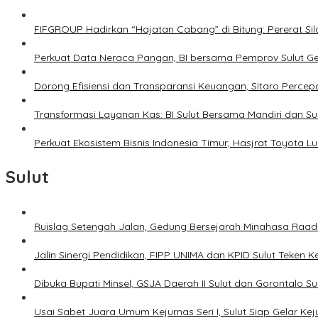
FIFGROUP Hadirkan “Hajatan Cabang” di Bitung: Pererat S
Perkuat Data Neraca Pangan, BI bersama Pemprov Sulut Genj
Dorong Efisiensi dan Transparansi Keuangan, Sitaro Percepat
Transformasi Layanan Kas: BI Sulut Bersama Mandiri dan S
Perkuat Ekosistem Bisnis Indonesia Timur, Hasjrat Toyota L
Sulut
Ruislag Setengah Jalan, Gedung Bersejarah Minahasa Raad d
Jalin Sinergi Pendidikan, FIPP UNIMA dan KPID Sulut Teken 
Dibuka Bupati Minsel, GSJA Daerah II Sulut dan Gorontalo 
Usai Sabet Juara Umum Kejurnas Seri I, Sulut Siap Gelar Ke