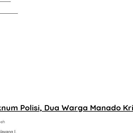
Tanah Air
num Polisi, Dua Warga Manado Kri
leh
layang I,