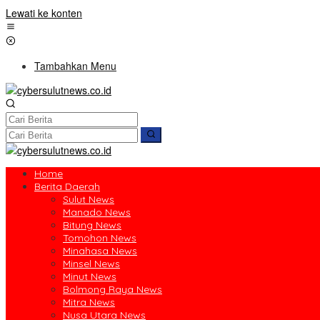
Lewati ke konten
Tambahkan Menu
Home
Berita Daerah
Sulut News
Manado News
Bitung News
Tomohon News
Minahasa News
Minsel News
Minut News
Bolmong Raya News
Mitra News
Nusa Utara News