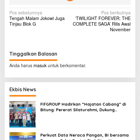
i
t
N
Pos sebelumnya
Pos berikutnya
a
Tengah Malam Jokowi Juga
‘TWILIGHT FOREVER: THE
S
a
Tinjau Blok G
COMPLETE SAGA’ Rilis Awal
e
v
November
k
s
i
i
g
P
a
Tinggalkan Balasan
a
r
s
k
Anda harus
masuk
untuk berkomentar.
i
i
r
M
p
o
Ekbis News
o
b
i
s
l
FIFGROUP Hadirkan “Hajatan Cabang” di
M
Bitung: Pererat Silaturahmi, Dukung
e
Ekonomi Lokal & Tawarkan Beragam
w
Promo Khusus
a
h
Perkuat Data Neraca Pangan, BI bersama
d