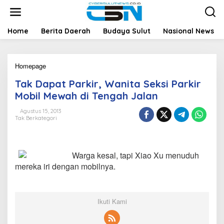
L
e
w
a
Home
Berita Daerah
Budaya Sulut
Nasional News
t
i
k
Homepage
T
e
a
k
Tak Dapat Parkir, Wanita Seksi Parkir
k
o
D
n
Mobil Mewah di Tengah Jalan
a
t
p
e
Agustus 15, 2013
Tak Berkategori
a
n
t
P
a
Warga kesal, tapi Xiao Xu menuduh
r
k
mereka iri dengan mobilnya.
i
r
,
W
Ikuti Kami
a
n