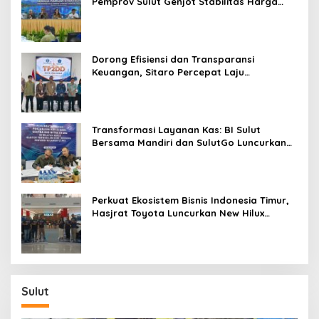
Pemprov Sulut Genjot Stabilitas Harga
i
dan Kendalikan Inflasi
T
e
n
g
Dorong Efisiensi dan Transparansi
a
Keuangan, Sitaro Percepat Laju
h
Digitalisasi Transaksi Bersama BI Sulut
J
a
l
Transformasi Layanan Kas: BI Sulut
a
Bersama Mandiri dan SulutGo Luncurkan
n
Sentra Kas Mitra Utama, Jangkau Wilayah
Kepulauan
Perkuat Ekosistem Bisnis Indonesia Timur,
Hasjrat Toyota Luncurkan New Hilux
Generasi ke-9 di Manado
Sulut