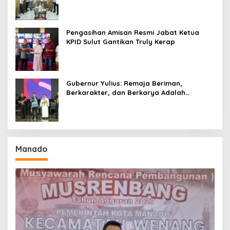
Seri II Piala Presiden di Tompaso
Pengasihan Amisan Resmi Jabat Ketua
KPID Sulut Gantikan Truly Kerap
Gubernur Yulius: Remaja Beriman,
Berkarakter, dan Berkarya Adalah
Kekuatan Sulawesi Utara
Manado