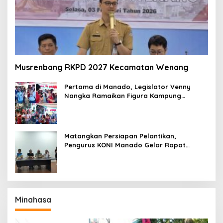
Musrenbang RKPD 2027 Kecamatan Wenang
Pertama di Manado, Legislator Venny
Nangka Ramaikan Figura Kampung
Titiwungen Utara
Matangkan Persiapan Pelantikan,
Pengurus KONI Manado Gelar Rapat
Perdana
Minahasa