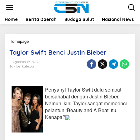
L
e
w
a
Home
Berita Daerah
Budaya Sulut
Nasional News
t
i
k
Homepage
T
e
a
k
Taylor Swift Benci Justin Bieber
y
o
l
n
Agustus 19, 2013
o
t
Tak Berkategori
r
e
S
n
w
i
Penyanyi Taylor Swift dulu sempat
f
bersahabat dengan Justin Bieber.
t
Namun, kini Taylor sangat membenci
B
e
pelantun ‘Beauty and A Beat’ itu.
n
Kenapa?
c
i
J
u