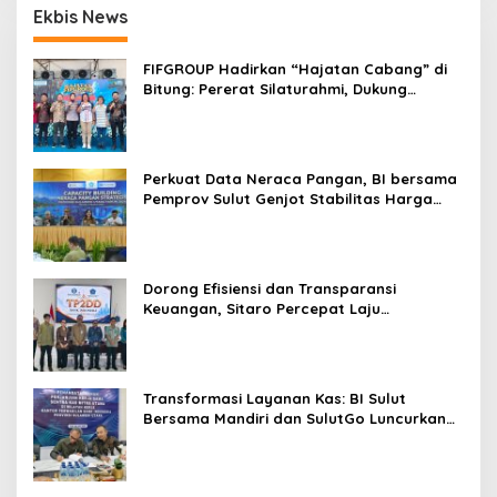
Ekbis News
o
s
FIFGROUP Hadirkan “Hajatan Cabang” di
Bitung: Pererat Silaturahmi, Dukung
Ekonomi Lokal & Tawarkan Beragam
Promo Khusus
Perkuat Data Neraca Pangan, BI bersama
Pemprov Sulut Genjot Stabilitas Harga
dan Kendalikan Inflasi
Dorong Efisiensi dan Transparansi
Keuangan, Sitaro Percepat Laju
Digitalisasi Transaksi Bersama BI Sulut
Transformasi Layanan Kas: BI Sulut
Bersama Mandiri dan SulutGo Luncurkan
Sentra Kas Mitra Utama, Jangkau Wilayah
Kepulauan