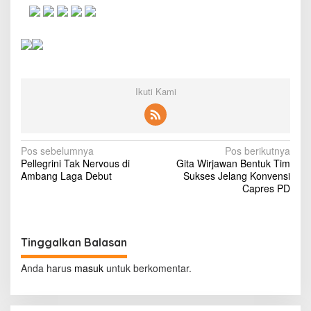
s
t
i
n
B
i
e
Ikuti Kami
b
e
r
N
Pos sebelumnya
Pos berikutnya
Pellegrini Tak Nervous di
Gita Wirjawan Bentuk Tim
a
Ambang Laga Debut
Sukses Jelang Konvensi
v
Capres PD
i
g
Tinggalkan Balasan
a
s
Anda harus
masuk
untuk berkomentar.
i
p