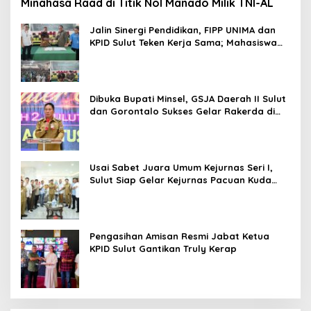
Minahasa Raad di Titik Nol Manado Milik TNI-AL
Jalin Sinergi Pendidikan, FIPP UNIMA dan
KPID Sulut Teken Kerja Sama; Mahasiswa
Baru Antusias Serap Materi Literasi
Penyiaran
Dibuka Bupati Minsel, GSJA Daerah II Sulut
dan Gorontalo Sukses Gelar Rakerda di
Amurang
Usai Sabet Juara Umum Kejurnas Seri I,
Sulut Siap Gelar Kejurnas Pacuan Kuda
Seri II Piala Presiden di Tompaso
Pengasihan Amisan Resmi Jabat Ketua
KPID Sulut Gantikan Truly Kerap