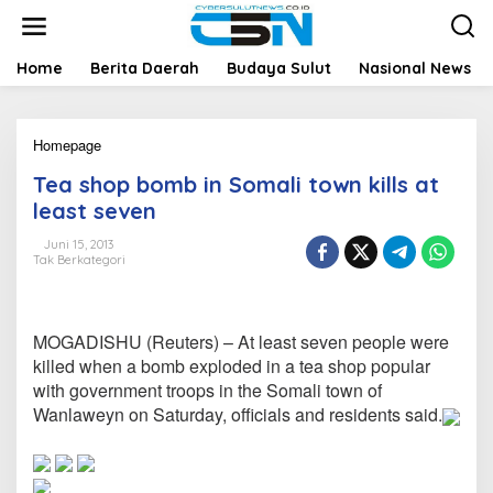
L
e
w
a
Home
Berita Daerah
Budaya Sulut
Nasional News
t
i
k
Homepage
T
e
e
k
Tea shop bomb in Somali town kills at
a
o
s
n
least seven
h
t
o
e
Juni 15, 2013
Tak Berkategori
p
n
b
o
m
MOGADISHU (Reuters) – At least seven people were
b
i
killed when a bomb exploded in a tea shop popular
n
with government troops in the Somali town of
S
Wanlaweyn on Saturday, officials and residents said.
o
m
a
l