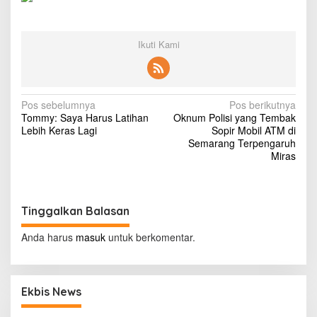
i
t
o
w
Ikuti Kami
n
k
i
l
N
Pos sebelumnya
Pos berikutnya
l
Tommy: Saya Harus Latihan
Oknum Polisi yang Tembak
s
a
Lebih Keras Lagi
Sopir Mobil ATM di
a
v
Semarang Terpengaruh
t
Miras
l
i
e
g
a
s
a
t
Tinggalkan Balasan
s
s
e
Anda harus
masuk
untuk berkomentar.
i
v
e
p
n
o
Ekbis News
s