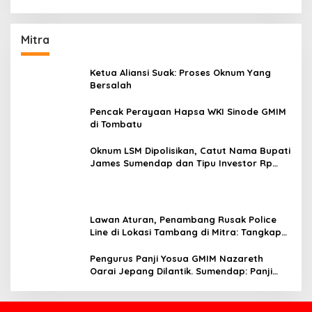
Mitra
Ketua Aliansi Suak: Proses Oknum Yang
Bersalah
Pencak Perayaan Hapsa WKI Sinode GMIM
di Tombatu
Oknum LSM Dipolisikan, Catut Nama Bupati
James Sumendap dan Tipu Investor Rp
200 Juta
Lawan Aturan, Penambang Rusak Police
Line di Lokasi Tambang di Mitra: Tangkap
Mereka!!
Pengurus Panji Yosua GMIM Nazareth
Oarai Jepang Dilantik. Sumendap: Panji
Yosua harus Menjaga Dan Melindungi
Jemaat