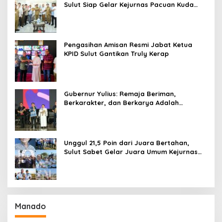
Sulut Siap Gelar Kejurnas Pacuan Kuda
Seri II Piala Presiden di Tompaso
Pengasihan Amisan Resmi Jabat Ketua
KPID Sulut Gantikan Truly Kerap
Gubernur Yulius: Remaja Beriman,
Berkarakter, dan Berkarya Adalah
Kekuatan Sulawesi Utara
Unggul 21,5 Poin dari Juara Bertahan,
Sulut Sabet Gelar Juara Umum Kejurnas
Pordasi Seri I Pangandaran
Manado