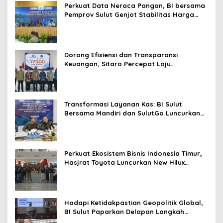
Perkuat Data Neraca Pangan, BI bersama
Pemprov Sulut Genjot Stabilitas Harga
dan Kendalikan Inflasi
Dorong Efisiensi dan Transparansi
Keuangan, Sitaro Percepat Laju
Digitalisasi Transaksi Bersama BI Sulut
Transformasi Layanan Kas: BI Sulut
Bersama Mandiri dan SulutGo Luncurkan
Sentra Kas Mitra Utama, Jangkau Wilayah
Kepulauan
Perkuat Ekosistem Bisnis Indonesia Timur,
Hasjrat Toyota Luncurkan New Hilux
Generasi ke-9 di Manado
Hadapi Ketidakpastian Geopolitik Global,
BI Sulut Paparkan Delapan Langkah
Strategis Perkuat Rupiah dan Stabilitas