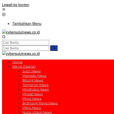
Lewati ke konten
Tambahkan Menu
Home
Berita Daerah
Sulut News
Manado News
Bitung News
Tomohon News
Minahasa News
Minsel News
Minut News
Bolmong Raya News
Mitra News
Nusa Utara News