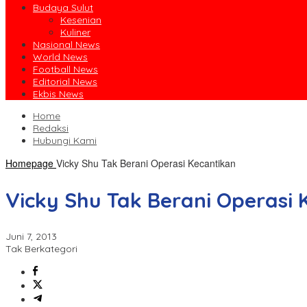
Budaya Sulut
Kesenian
Kuliner
Nasional News
World News
Football News
Editorial News
Ekbis News
Home
Redaksi
Hubungi Kami
Homepage
Vicky Shu Tak Berani Operasi Kecantikan
Vicky Shu Tak Berani Operasi 
Juni 7, 2013
Tak Berkategori