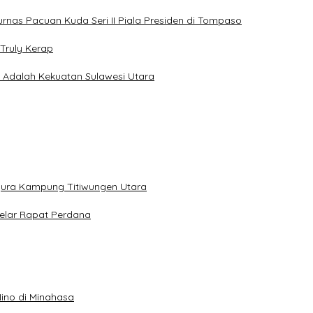
jurnas Pacuan Kuda Seri II Piala Presiden di Tompaso
Truly Kerap
a Adalah Kekuatan Sulawesi Utara
gura Kampung Titiwungen Utara
elar Rapat Perdana
ino di Minahasa