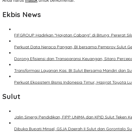
Anda harus
masuk
untuk berkomentar.
Ekbis News
FIFGROUP Hadirkan “Hajatan Cabang” di Bitung: Pererat S
Perkuat Data Neraca Pangan, BI bersama Pemprov Sulut Genj
Dorong Efisiensi dan Transparansi Keuangan, Sitaro Percepat
Transformasi Layanan Kas: BI Sulut Bersama Mandiri dan S
Perkuat Ekosistem Bisnis Indonesia Timur, Hasjrat Toyota L
Sulut
Jalin Sinergi Pendidikan, FIPP UNIMA dan KPID Sulut Teken 
Dibuka Bupati Minsel, GSJA Daerah II Sulut dan Gorontalo 