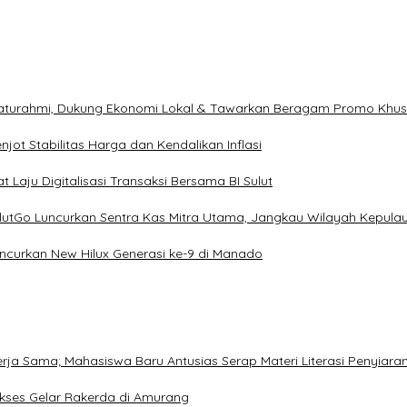
ilaturahmi, Dukung Ekonomi Lokal & Tawarkan Beragam Promo Khu
ot Stabilitas Harga dan Kendalikan Inflasi
 Laju Digitalisasi Transaksi Bersama BI Sulut
ulutGo Luncurkan Sentra Kas Mitra Utama, Jangkau Wilayah Kepula
uncurkan New Hilux Generasi ke-9 di Manado
Kerja Sama; Mahasiswa Baru Antusias Serap Materi Literasi Penyiara
Sukses Gelar Rakerda di Amurang