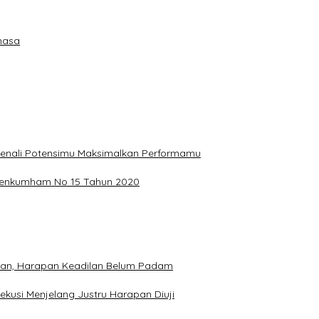
hasa
, Kenali Potensimu Maksimalkan Performamu
ermenkumham No 15 Tahun 2020
hkan, Harapan Keadilan Belum Padam
ekusi Menjelang Justru Harapan Diuji