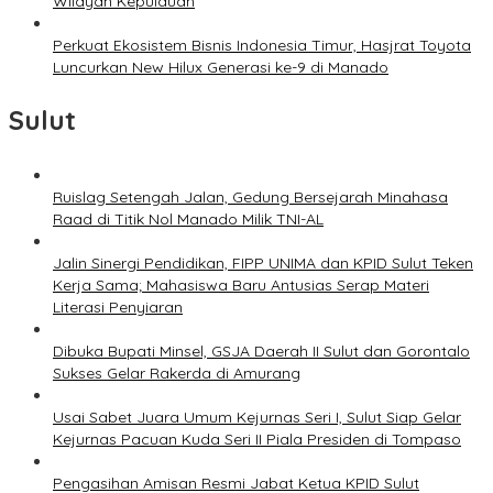
Wilayah Kepulauan
Perkuat Ekosistem Bisnis Indonesia Timur, Hasjrat Toyota
Luncurkan New Hilux Generasi ke-9 di Manado
Sulut
Ruislag Setengah Jalan, Gedung Bersejarah Minahasa
Raad di Titik Nol Manado Milik TNI-AL
Jalin Sinergi Pendidikan, FIPP UNIMA dan KPID Sulut Teken
Kerja Sama; Mahasiswa Baru Antusias Serap Materi
Literasi Penyiaran
Dibuka Bupati Minsel, GSJA Daerah II Sulut dan Gorontalo
Sukses Gelar Rakerda di Amurang
Usai Sabet Juara Umum Kejurnas Seri I, Sulut Siap Gelar
Kejurnas Pacuan Kuda Seri II Piala Presiden di Tompaso
Pengasihan Amisan Resmi Jabat Ketua KPID Sulut