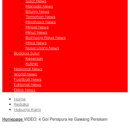
Sulut News
Manado News
Bitung News
Tomohon News
Minahasa News
Minsel News
Minut News
Bolmong Raya News
Mitra News
Nusa Utara News
Budaya Sulut
Kesenian
Kuliner
Nasional News
World News
Football News
Editorial News
Ekbis News
Home
Redaksi
Hubungi Kami
Homepage
VIDEO: 4 Gol Persipura ke Gawang Persisam