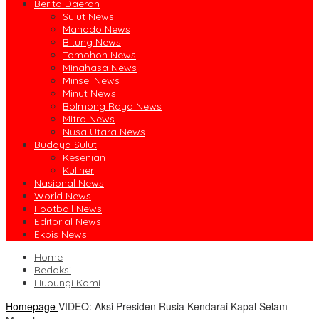
Berita Daerah
Sulut News
Manado News
Bitung News
Tomohon News
Minahasa News
Minsel News
Minut News
Bolmong Raya News
Mitra News
Nusa Utara News
Budaya Sulut
Kesenian
Kuliner
Nasional News
World News
Football News
Editorial News
Ekbis News
Home
Redaksi
Hubungi Kami
Homepage
VIDEO: Aksi Presiden Rusia Kendarai Kapal Selam