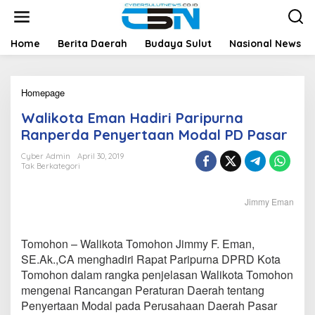
L
e
w
a
Home
Berita Daerah
Budaya Sulut
Nasional News
t
i
k
Homepage
W
e
a
k
Walikota Eman Hadiri Paripurna
l
o
i
n
Ranperda Penyertaan Modal PD Pasar
k
t
o
e
Cyber Admin
April 30, 2019
Tak Berkategori
t
n
a
E
Jimmy Eman
m
a
n
Tomohon – Walikota Tomohon Jimmy F. Eman,
H
a
SE.Ak.,CA menghadiri Rapat Paripurna DPRD Kota
d
Tomohon dalam rangka penjelasan Walikota Tomohon
i
mengenai Rancangan Peraturan Daerah tentang
r
Penyertaan Modal pada Perusahaan Daerah Pasar
i