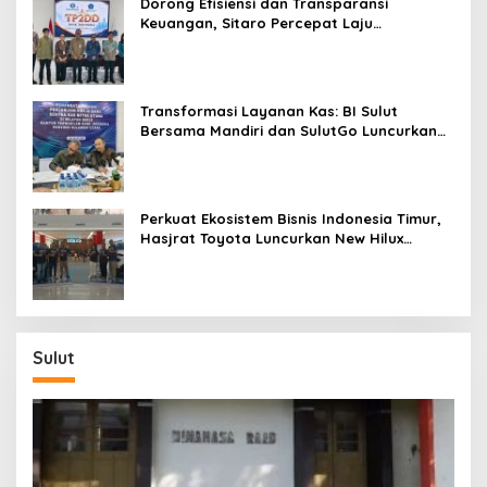
Dorong Efisiensi dan Transparansi
Keuangan, Sitaro Percepat Laju
Digitalisasi Transaksi Bersama BI Sulut
Transformasi Layanan Kas: BI Sulut
Bersama Mandiri dan SulutGo Luncurkan
Sentra Kas Mitra Utama, Jangkau Wilayah
Kepulauan
Perkuat Ekosistem Bisnis Indonesia Timur,
Hasjrat Toyota Luncurkan New Hilux
Generasi ke-9 di Manado
Sulut