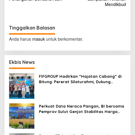
v
Mendikbud
i
g
a
Tinggalkan Balasan
s
Anda harus
masuk
untuk berkomentar.
i
p
o
Ekbis News
s
FIFGROUP Hadirkan “Hajatan Cabang” di
Bitung: Pererat Silaturahmi, Dukung
Ekonomi Lokal & Tawarkan Beragam
Promo Khusus
Perkuat Data Neraca Pangan, BI bersama
Pemprov Sulut Genjot Stabilitas Harga
dan Kendalikan Inflasi