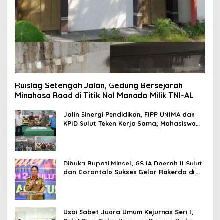
Ruislag Setengah Jalan, Gedung Bersejarah
Minahasa Raad di Titik Nol Manado Milik TNI-AL
Jalin Sinergi Pendidikan, FIPP UNIMA dan
KPID Sulut Teken Kerja Sama; Mahasiswa
Baru Antusias Serap Materi Literasi
Penyiaran
Dibuka Bupati Minsel, GSJA Daerah II Sulut
dan Gorontalo Sukses Gelar Rakerda di
Amurang
Usai Sabet Juara Umum Kejurnas Seri I,