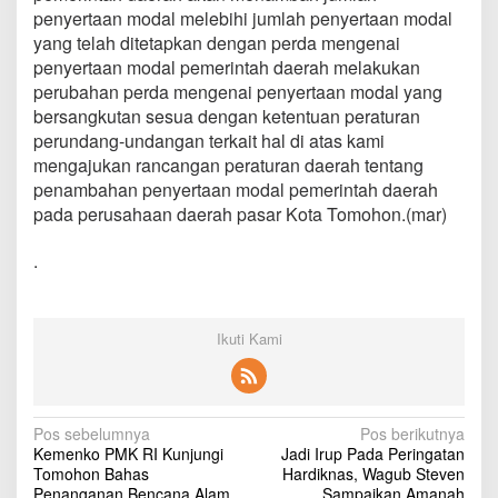
a
penyertaan modal melebihi jumlah penyertaan modal
n
yang telah ditetapkan dengan perda mengenai
M
penyertaan modal pemerintah daerah melakukan
o
perubahan perda mengenai penyertaan modal yang
d
a
bersangkutan sesua dengan ketentuan peraturan
l
perundang-undangan terkait hal di atas kami
P
mengajukan rancangan peraturan daerah tentang
D
penambahan penyertaan modal pemerintah daerah
P
a
pada perusahaan daerah pasar Kota Tomohon.(mar)
s
a
.
r
Ikuti Kami
N
Pos sebelumnya
Pos berikutnya
Kemenko PMK RI Kunjungi
Jadi Irup Pada Peringatan
a
Tomohon Bahas
Hardiknas, Wagub Steven
Penanganan Bencana Alam
Sampaikan Amanah