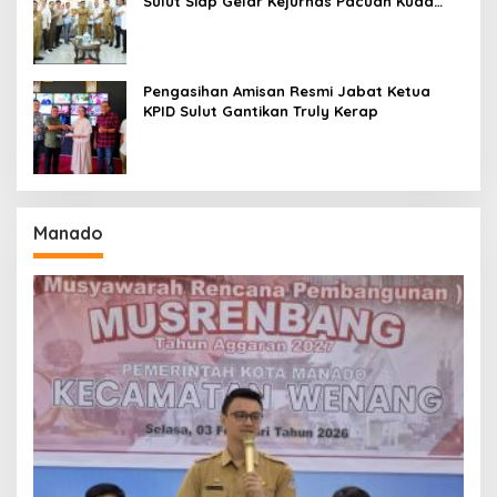
Sulut Siap Gelar Kejurnas Pacuan Kuda
Seri II Piala Presiden di Tompaso
Pengasihan Amisan Resmi Jabat Ketua
KPID Sulut Gantikan Truly Kerap
Manado