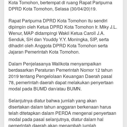
Kota Tomohon, bertempat di ruang Rapat Paripurna
P
a
DPRD Kota Tomohon, Selasa (30/04/20)19.
r
i
Rapat Paripurna DPRD Kota Tomohon itu sendiri
p
dipimpin oleh Ketua DPRD Kota Tomohon Ir. Miky J.L.
u
Wenur, MAP didampingi Wakil Ketua Caroll J.A.
r
n
Senduk, SH dan Youddy Y.Y. Moningka, SIP, serta
a
dihadiri oleh Anggota DPRD Kota Tomohon serta
R
Jajaran Pemerintah Kota Tomohon.
a
n
Dalam Penjelasanya Walikota menyampaikan
p
e
berdasarkan Peraturan Pemerintah Nomor 12 tahun
r
2019 tentang Pengelolaan Keuangan Daerah pasal
d
78, pemerintah daerah dapat melakukan penyertaan
a
modal pada BUMD dan/atau BUMN.
P
e
n
Selanjutnya diatur bahwa jumlah yang akan
y
disertakan dalam tahun anggaran berkenaan harus
e
telah ditetapkan dalam PERDA mengenai penyertaan
r
modal pada pasal selanjutnya, diatur dalam hal
t
a
pemerintah daerah akan menambah jumlah