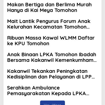
Makan Bertiga dan Berlima Murah
Hanya di Kai Meya Tomohon
Mait Lantik Pengurus Forum Anak
Kelurahan Kecamatan Tomohon
Tengah
Ribuan Massa Kawal WLMM Daftar
ke KPU Tomohon
Anak Binaan LPKA Tomohon Ibadah
Bersama Kakanwil Kemenkumham
Sulut
Kakanwil Tekankan Peningkatan
Kedisiplinan dan Pelayanan di LPP
Manado
Serahkan Ambulance
Pemasyarakatan Kepada LPKA
Tomohon, Kakanwil: Jaga dan
Rawat dengan Penuh Tanggung