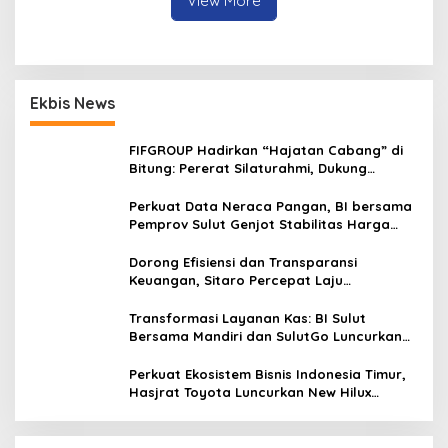
View More
Jawab
Ekbis News
FIFGROUP Hadirkan “Hajatan Cabang” di
Bitung: Pererat Silaturahmi, Dukung
Ekonomi Lokal & Tawarkan Beragam
Promo Khusus
Perkuat Data Neraca Pangan, BI bersama
Pemprov Sulut Genjot Stabilitas Harga
dan Kendalikan Inflasi
Dorong Efisiensi dan Transparansi
Keuangan, Sitaro Percepat Laju
Digitalisasi Transaksi Bersama BI Sulut
Transformasi Layanan Kas: BI Sulut
Bersama Mandiri dan SulutGo Luncurkan
Sentra Kas Mitra Utama, Jangkau Wilayah
Kepulauan
Perkuat Ekosistem Bisnis Indonesia Timur,
Hasjrat Toyota Luncurkan New Hilux
Generasi ke-9 di Manado