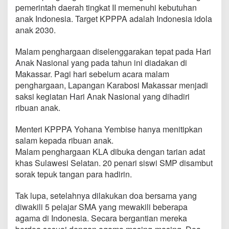
P
pemerintah daerah tingkat II memenuhi kebutuhan
e
anak Indonesia. Target KPPPA adalah Indonesia idola
n
anak 2030.
g
h
a
Malam penghargaan diselenggarakan tepat pada Hari
r
Anak Nasional yang pada tahun ini diadakan di
g
Makassar. Pagi hari sebelum acara malam
a
penghargaan, Lapangan Karabosi Makassar menjadi
a
saksi kegiatan Hari Anak Nasional yang dihadiri
n
K
ribuan anak.
o
t
Menteri KPPPA Yohana Yembise hanya menitipkan
a
salam kepada ribuan anak.
L
Malam penghargaan KLA dibuka dengan tarian adat
a
y
khas Sulawesi Selatan. 20 penari siswi SMP disambut
a
sorak tepuk tangan para hadirin.
k
A
Tak lupa, setelahnya dilakukan doa bersama yang
n
diwakili 5 pelajar SMA yang mewakili beberapa
a
k
agama di Indonesia. Secara bergantian mereka
2