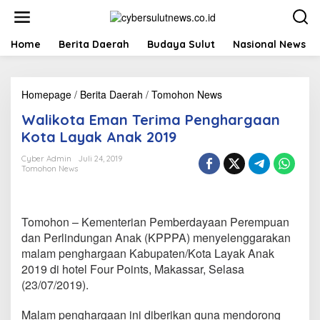
L
e
w
a
Home
Berita Daerah
Budaya Sulut
Nasional News
t
i
k
Homepage
/
Berita Daerah
/
Tomohon News
W
e
a
k
Walikota Eman Terima Penghargaan
l
o
i
n
Kota Layak Anak 2019
k
t
o
e
Cyber Admin
Juli 24, 2019
Tomohon News
t
n
a
E
m
Tomohon – Kementerian Pemberdayaan Perempuan
a
n
dan Perlindungan Anak (KPPPA) menyelenggarakan
T
malam penghargaan Kabupaten/Kota Layak Anak
e
2019 di hotel Four Points, Makassar, Selasa
r
(23/07/2019).
i
m
a
Malam penghargaan ini diberikan guna mendorong