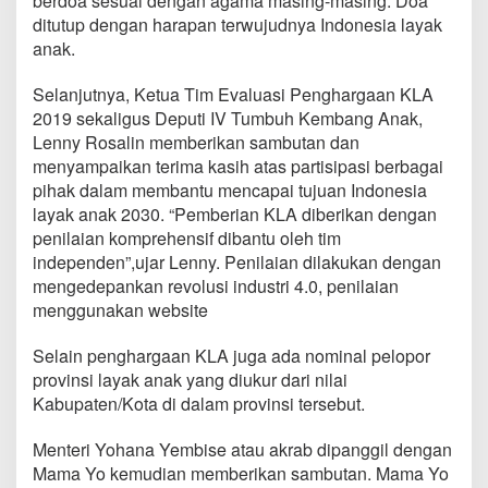
berdoa sesuai dengan agama masing-masing. Doa
0
ditutup dengan harapan terwujudnya Indonesia layak
1
anak.
9
Selanjutnya, Ketua Tim Evaluasi Penghargaan KLA
2019 sekaligus Deputi IV Tumbuh Kembang Anak,
Lenny Rosalin memberikan sambutan dan
menyampaikan terima kasih atas partisipasi berbagai
pihak dalam membantu mencapai tujuan Indonesia
layak anak 2030. “Pemberian KLA diberikan dengan
penilaian komprehensif dibantu oleh tim
independen”,ujar Lenny. Penilaian dilakukan dengan
mengedepankan revolusi industri 4.0, penilaian
menggunakan website
Selain penghargaan KLA juga ada nominal pelopor
provinsi layak anak yang diukur dari nilai
Kabupaten/Kota di dalam provinsi tersebut.
Menteri Yohana Yembise atau akrab dipanggil dengan
Mama Yo kemudian memberikan sambutan. Mama Yo