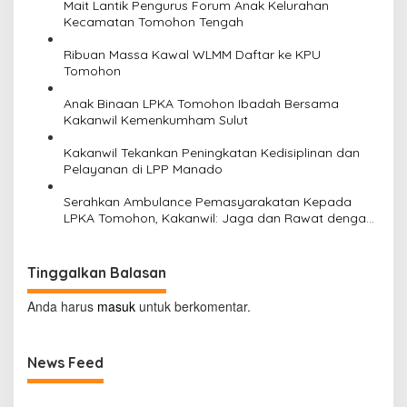
Mait Lantik Pengurus Forum Anak Kelurahan
p
Kecamatan Tomohon Tengah
o
Ribuan Massa Kawal WLMM Daftar ke KPU
s
Tomohon
Anak Binaan LPKA Tomohon Ibadah Bersama
Kakanwil Kemenkumham Sulut
Kakanwil Tekankan Peningkatan Kedisiplinan dan
Pelayanan di LPP Manado
Serahkan Ambulance Pemasyarakatan Kepada
LPKA Tomohon, Kakanwil: Jaga dan Rawat dengan
Penuh Tanggung Jawab
Tinggalkan Balasan
Anda harus
masuk
untuk berkomentar.
News Feed