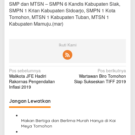
SMP dan MTSN – SMPN 6 Kandis Kabupaten Siak,
SMPN 1 Krian Kabupaten Sidoarjo, SMPN 1 Kota
Tomohon, MTSN 1 Kabupaten Tuban, MTSN 1
Kabupaten Mamuju.(mar)
Ikuti Kami
N
Pos sebelumnya
Pos berikutnya
Walikota JFE Hadiri
Wartawan Biro Tomohon
a
Rakornas Pengendalian
Siap Sukseskan TIFF 2019
v
Inflasi 2019
i
Jangan Lewatkan
g
a
s
Makan Bertiga dan Berlima Murah Hanya di Kai
Meya Tomohon
i