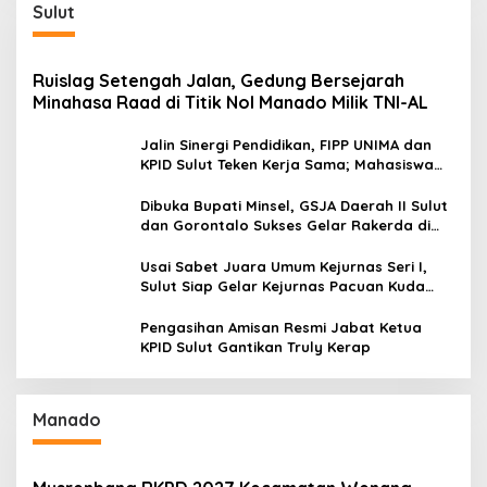
Sulut
Ruislag Setengah Jalan, Gedung Bersejarah
Minahasa Raad di Titik Nol Manado Milik TNI-AL
Jalin Sinergi Pendidikan, FIPP UNIMA dan
KPID Sulut Teken Kerja Sama; Mahasiswa
Baru Antusias Serap Materi Literasi
Penyiaran
Dibuka Bupati Minsel, GSJA Daerah II Sulut
dan Gorontalo Sukses Gelar Rakerda di
Amurang
Usai Sabet Juara Umum Kejurnas Seri I,
Sulut Siap Gelar Kejurnas Pacuan Kuda
Seri II Piala Presiden di Tompaso
Pengasihan Amisan Resmi Jabat Ketua
KPID Sulut Gantikan Truly Kerap
Manado