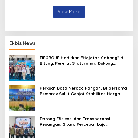
View More
Ekbis News
FIFGROUP Hadirkan “Hajatan Cabang” di
Bitung: Pererat Silaturahmi, Dukung
Ekonomi Lokal & Tawarkan Beragam
Promo Khusus
Perkuat Data Neraca Pangan, BI bersama
Pemprov Sulut Genjot Stabilitas Harga
dan Kendalikan Inflasi
Dorong Efisiensi dan Transparansi
Keuangan, Sitaro Percepat Laju
Digitalisasi Transaksi Bersama BI Sulut