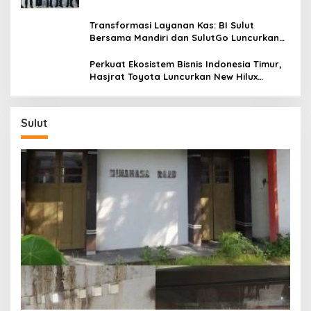
Transformasi Layanan Kas: BI Sulut
Bersama Mandiri dan SulutGo Luncurkan
Sentra Kas Mitra Utama, Jangkau Wilayah
Kepulauan
Perkuat Ekosistem Bisnis Indonesia Timur,
Hasjrat Toyota Luncurkan New Hilux
Generasi ke-9 di Manado
Sulut