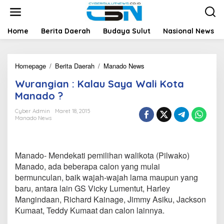
L
e
w
a
Home
Berita Daerah
Budaya Sulut
Nasional News
t
i
k
Homepage
/
Berita Daerah
/
Manado News
W
e
u
k
Wurangian : Kalau Saya Wali Kota
r
o
a
n
Manado ?
n
t
g
e
Cyber Admin
Maret 18, 2015
Manado News
i
n
a
n
:
Manado- Mendekati pemilihan walikota (Pilwako)
K
a
Manado, ada beberapa calon yang mulai
l
bermunculan, baik wajah-wajah lama maupun yang
a
baru, antara lain GS Vicky Lumentut, Harley
u
Mangindaan, Richard Kainage, Jimmy Asiku, Jackson
S
Kumaat, Teddy Kumaat dan calon lainnya.
a
y