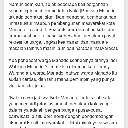
a
Namun demikian, sejak beberapa kali pergantian
W
kepemimpinan di Pemerintah Kota (Pemkot) Manado
a
tak ada gebrakan signifikan mengenai pembangunan
l
infrastruktur maupun pembangunan masyarakat kota
i
K
Manado itu sendiri. Seabrek permasalahan kota, dari
o
permasalahan drainase, kebersihan, penataan pusat
t
rekresi keluarga, tingkat keamanan dan masalah-
a
masalah lainnya masih jauh dari harapan masyarakat.
M
a
n
Apa pendapat warga Manado seandainya dirinya jadi
a
Walikota Manado ? Demikian disampaikan Donny
d
Wurangian, warga Manado, bahwa warga Manado itu
o
sudah cerdas, dan tahu mana pemimpin yang punya
?
visi dan misi jelas.
“Kalau saya jadi walikota Manado, tentu salah satu
yang menjadi prioritas adalah penataan kota yang di
dalamnya adalah pengembangan pusat-pusat
pariwisata, disitu bersinergi dengan pengembangan
ekonomi kreatif masyarakat. Disini misalnya kawasan