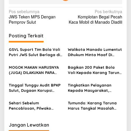
N
Pos sebelumnya
Pos berikutnya
JWS Teken MPS Dengan
Komplotan Begal Pecah
a
Pemprov Sulut
Kaca Mobil di Manado Diadili
v
i
Posting Terkait
g
GSVL Suport Tim Bola Voli
Walikota Manado Lumentut
a
Putri JWS Sulut Berlaga di
Dihukum Minta Maaf Di
s
Livoli Devisi Utama di
Koran Harian
Tanggerang
MOGOK MAKAN HARUSNYA
Bagikan 200 Paket Bola
i
(JUGA) DILAKUKAN PARA
Voli Kepada Karang Taruna
p
SOPIR MIKRO MANADO
Manado, Tumundo
Apresiasi Walikota GSVL
o
Tinggal Tunggu Audit BPKP
Tingkatkan Pelayanan
Sulut, Dugaan Korupsi
Kepada Masyarakat,
s
Solar Cell Manado Naik
Ditlantas Polda Sulut Gelar
Sidik
Sosialisasi One Way dan
Sehari Sebelum
Tumundo: Karang Taruna
Cek Kesiapan Kendaraan
Pencoblosan, Pilwako
Harus Tangkal Masalah
Manado Ditunda, KPU
Sosial di Manado
Manado : Itu Sesuai
Petunjuk KPU Pusat
Jangan Lewatkan