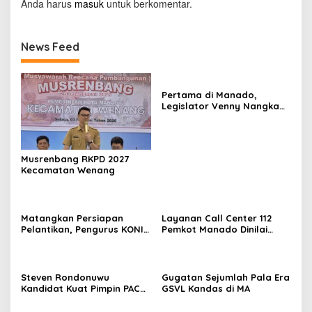
Anda harus
masuk
untuk berkomentar.
News Feed
Pertama di Manado,
Legislator Venny Nangka
Ramaikan Figura Kampung
Titiwungen Utara
Musrenbang RKPD 2027
Kecamatan Wenang
Matangkan Persiapan
Layanan Call Center 112
Pelantikan, Pengurus KONI
Pemkot Manado Dinilai
Manado Gelar Rapat
Sangat Membantu
Perdana
Masyarakat
Steven Rondonuwu
Gugatan Sejumlah Pala Era
Kandidat Kuat Pimpin PAC
GSVL Kandas di MA
PDIP Sario