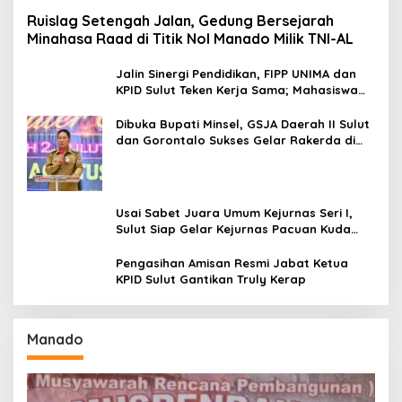
Ruislag Setengah Jalan, Gedung Bersejarah
Minahasa Raad di Titik Nol Manado Milik TNI-AL
Jalin Sinergi Pendidikan, FIPP UNIMA dan
KPID Sulut Teken Kerja Sama; Mahasiswa
Baru Antusias Serap Materi Literasi
Penyiaran
Dibuka Bupati Minsel, GSJA Daerah II Sulut
dan Gorontalo Sukses Gelar Rakerda di
Amurang
Usai Sabet Juara Umum Kejurnas Seri I,
Sulut Siap Gelar Kejurnas Pacuan Kuda
Seri II Piala Presiden di Tompaso
Pengasihan Amisan Resmi Jabat Ketua
KPID Sulut Gantikan Truly Kerap
Manado