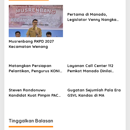
Pertama di Manado,
Legislator Venny Nangka
Ramaikan Figura Kampung
Titiwungen Utara
Musrenbang RKPD 2027
Kecamatan Wenang
Matangkan Persiapan
Layanan Call Center 112
Pelantikan, Pengurus KONI
Pemkot Manado Dinilai
Manado Gelar Rapat
Sangat Membantu
Perdana
Masyarakat
Steven Rondonuwu
Gugatan Sejumlah Pala Era
Kandidat Kuat Pimpin PAC
GSVL Kandas di MA
PDIP Sario
Tinggalkan Balasan