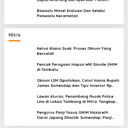
Aturan Yang Berlaku
Bawaslu Minsel Evaluasi Dan Seleksi
Panwaslu Kecamatan
Mitra
Ketua Aliansi Suak: Proses Oknum Yang
Bersalah
Pencak Perayaan Hapsa WKI Sinode GMIM
di Tombatu
Oknum LSM Dipolisikan, Catut Nama Bupati
James Sumendap dan Tipu Investor Rp
200 Juta
Lawan Aturan, Penambang Rusak Police
Line di Lokasi Tambang di Mitra: Tangkap
Mereka!!
Pengurus Panji Yosua GMIM Nazareth
Oarai Jepang Dilantik. Sumendap: Panji
Yosua harus Menjaga Dan Melindungi
Jemaat