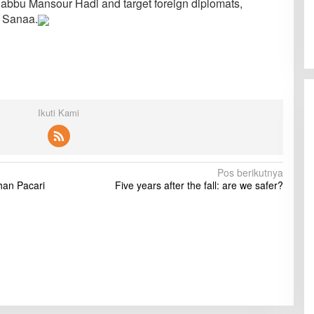
d-Rabbu Mansour Hadi and target foreign diplomats,
o Sanaa.
Ikuti Kami
Pos berikutnya
han Pacari
Five years after the fall: are we safer?