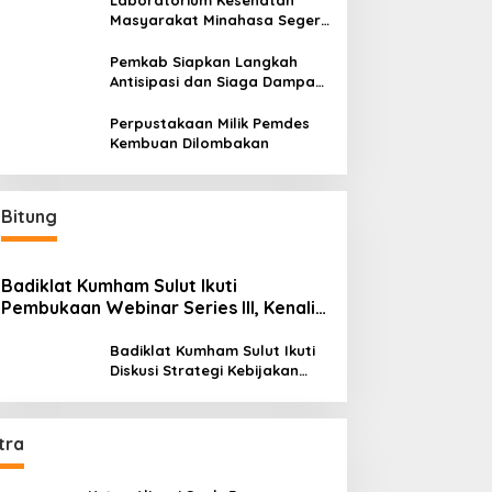
Laboratorium Kesehatan
Masyarakat Minahasa Segera
Beroperasi, Ini Kegunaannya
Pemkab Siapkan Langkah
Antisipasi dan Siaga Dampak
El Nino di Minahasa
Perpustakaan Milik Pemdes
Kembuan Dilombakan
Bitung
Badiklat Kumham Sulut Ikuti
Pembukaan Webinar Series III, Kenali
Potensimu Maksimalkan Performamu
Badiklat Kumham Sulut Ikuti
Diskusi Strategi Kebijakan
Permenkumham No 15 Tahun
2020
tra