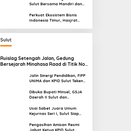
Bersama BI Sulut
Sulut Bersama Mandiri dan
SulutGo Luncurkan Sentra
Kas Mitra Utama, Jangkau
Perkuat Ekosistem Bisnis
Wilayah Kepulauan
Indonesia Timur, Hasjrat
Toyota Luncurkan New Hilux
Generasi ke-9 di Manado
Sulut
Ruislag Setengah Jalan, Gedung
Bersejarah Minahasa Raad di Titik Nol
Manado Milik TNI-AL
Jalin Sinergi Pendidikan, FIPP
UNIMA dan KPID Sulut Teken
Kerja Sama; Mahasiswa Baru
Antusias Serap Materi Literasi
Dibuka Bupati Minsel, GSJA
Penyiaran
Daerah II Sulut dan
Gorontalo Sukses Gelar
Rakerda di Amurang
Usai Sabet Juara Umum
Kejurnas Seri I, Sulut Siap
Gelar Kejurnas Pacuan Kuda
Seri II Piala Presiden di
Pengasihan Amisan Resmi
Tompaso
Jabat Ketua KPID Sulut