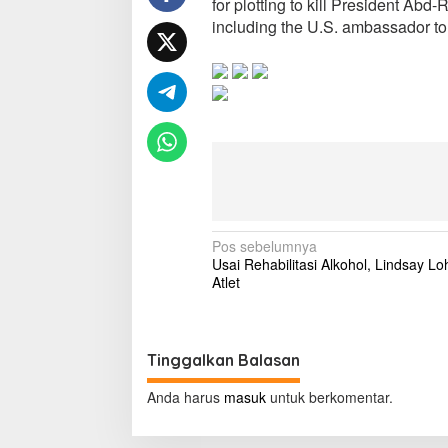
for plotting to kill President Ab
e
including the U.S. ambassador t
e
Q
a
e
d
a
m
e
m
b
e
r
N
Pos sebelumnya
s
Usai Rehabilitasi Alkohol, Lindsay Lo
f
a
Atlet
o
v
r
p
i
l
g
o
Tinggalkan Balasan
t
a
t
Anda harus
masuk
untuk berkomentar.
o
s
k
i
i