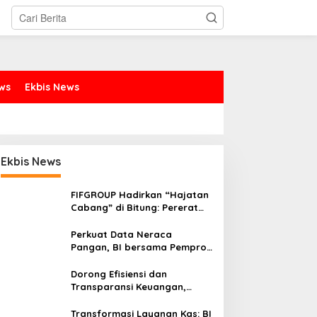
ews
Ekbis News
Ekbis News
FIFGROUP Hadirkan “Hajatan
Cabang” di Bitung: Pererat
Silaturahmi, Dukung Ekonomi
Lokal & Tawarkan Beragam
Perkuat Data Neraca
Promo Khusus
Pangan, BI bersama Pemprov
Sulut Genjot Stabilitas Harga
dan Kendalikan Inflasi
Dorong Efisiensi dan
Transparansi Keuangan,
Sitaro Percepat Laju
Digitalisasi Transaksi
Transformasi Layanan Kas: BI