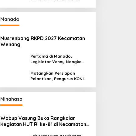
Gantikan Truly Kerap
Manado
Musrenbang RKPD 2027 Kecamatan
Wenang
Pertama di Manado,
Legislator Venny Nangka
Ramaikan Figura Kampung
Titiwungen Utara
Matangkan Persiapan
Pelantikan, Pengurus KONI
Manado Gelar Rapat
Perdana
Minahasa
Wabup Vasung Buka Rangkaian
Kegiatan HUT RI ke-81 di Kecamatan
Tompaso Raya