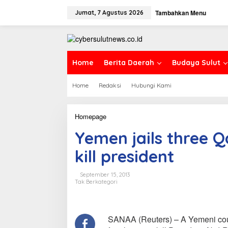
L
Tambahkan Menu
e
Jumat, 7 Agustus 2026
w
a
t
i
k
Home
Berita Daerah
Budaya Sulut
e
k
Home
Redaksi
Hubungi Kami
o
n
t
e
Homepage
Y
n
e
Yemen jails three 
m
e
kill president
n
j
a
September 15, 2013
i
Tak Berkategori
l
s
t
h
SANAA (Reuters) – A Yemeni cour
r