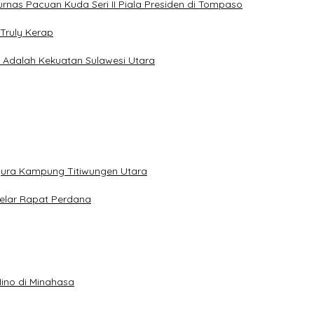
jurnas Pacuan Kuda Seri II Piala Presiden di Tompaso
Truly Kerap
a Adalah Kekuatan Sulawesi Utara
gura Kampung Titiwungen Utara
elar Rapat Perdana
ino di Minahasa