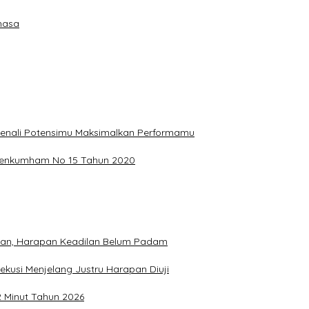
hasa
, Kenali Potensimu Maksimalkan Performamu
ermenkumham No 15 Tahun 2020
hkan, Harapan Keadilan Belum Padam
ekusi Menjelang Justru Harapan Diuji
2 Minut Tahun 2026