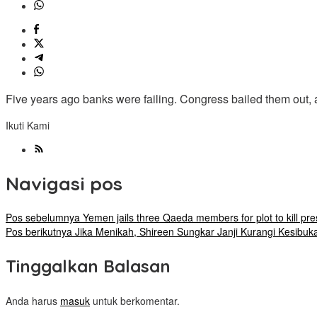
Five years ago banks were failing. Congress bailed them out,
Ikuti Kami
Navigasi pos
Pos sebelumnya
Yemen jails three Qaeda members for plot to kill pre
Pos berikutnya
Jika Menikah, Shireen Sungkar Janji Kurangi Kesibuk
Tinggalkan Balasan
Anda harus
masuk
untuk berkomentar.