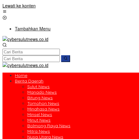
Lewati ke konten
Tambahkan Menu
Home
Berita Daerah
Sulut News
Manado News
Bitung News
Tomohon News
Minahasa News
Minsel News
Minut News
Bolmong Raya News
Mitra News
Nusa Utara News