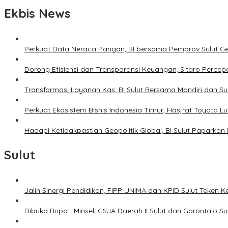
Ekbis News
Perkuat Data Neraca Pangan, BI bersama Pemprov Sulut Genj
Dorong Efisiensi dan Transparansi Keuangan, Sitaro Percepat
Transformasi Layanan Kas: BI Sulut Bersama Mandiri dan S
Perkuat Ekosistem Bisnis Indonesia Timur, Hasjrat Toyota L
Hadapi Ketidakpastian Geopolitik Global, BI Sulut Paparkan
Sulut
Jalin Sinergi Pendidikan, FIPP UNIMA dan KPID Sulut Teken 
Dibuka Bupati Minsel, GSJA Daerah II Sulut dan Gorontalo 