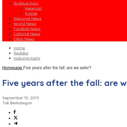
Budaya Sulut
Kesenian
Kuliner
Nasional News
World News
Football News
Editorial News
Ekbis News
Home
Redaksi
Hubungi Kami
Homepage
Five years after the fall: are we safer?
Five years after the fall: are 
September 15, 2013
Tak Berkategori