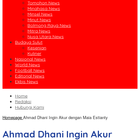
Tomohon News
Minahasa News
Minsel News
Minut News
Bolmong Raya News
Mitra News
Nusa Utara News
Budaya Sulut
Kesenian
Kuliner
Nasional News
World News
Football News
Editorial News
Ekbis News
Home
Redaksi
Hubungi Kami
Homepage
Ahmad Dhani Ingin Akur dengan Maia Estianty
Ahmad Dhani Ingin Akur