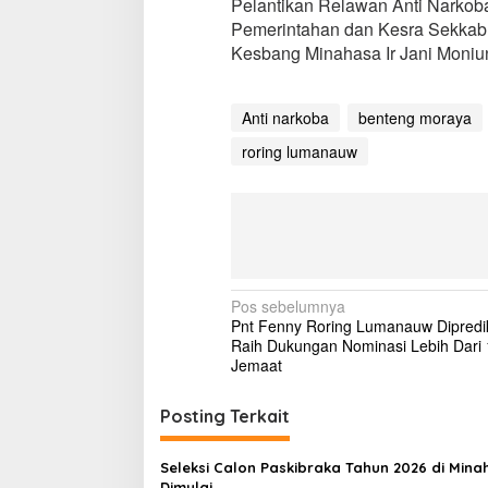
Pelantikan Relawan Anti Narkoba M
m
Pemerintahan dan Kesra Sekkab
a
Kesbang Minahasa Ir Jani Moniu
n
a
u
w
Anti narkoba
benteng moraya
roring lumanauw
N
Pos sebelumnya
Pnt Fenny Roring Lumanauw Dipredik
a
Raih Dukungan Nominasi Lebih Dari
v
Jemaat
i
Posting Terkait
g
a
Seleksi Calon Paskibraka Tahun 2026 di Mina
Dimulai