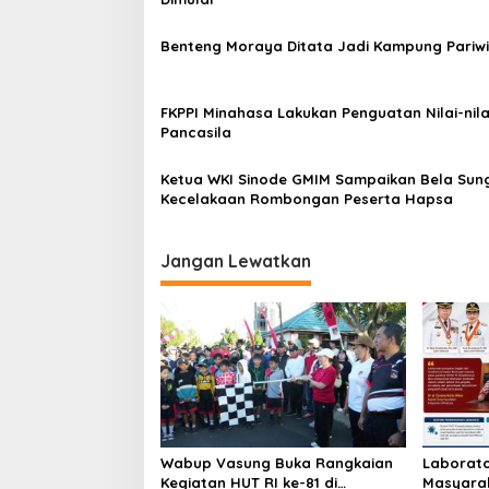
s
i
Benteng Moraya Ditata Jadi Kampung Pariw
p
o
FKPPI Minahasa Lakukan Penguatan Nilai-nila
s
Pancasila
Ketua WKI Sinode GMIM Sampaikan Bela Su
Kecelakaan Rombongan Peserta Hapsa
Jangan Lewatkan
Wabup Vasung Buka Rangkaian
Laborato
Kegiatan HUT RI ke-81 di
Masyara