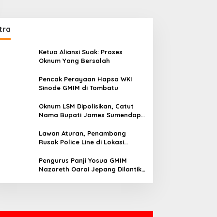
tra
Ketua Aliansi Suak: Proses
Oknum Yang Bersalah
Pencak Perayaan Hapsa WKI
Sinode GMIM di Tombatu
Oknum LSM Dipolisikan, Catut
Nama Bupati James Sumendap
dan Tipu Investor Rp 200 Juta
Lawan Aturan, Penambang
Rusak Police Line di Lokasi
Tambang di Mitra: Tangkap
Mereka!!
Pengurus Panji Yosua GMIM
Nazareth Oarai Jepang Dilantik.
Sumendap: Panji Yosua harus
Menjaga Dan Melindungi Jemaat