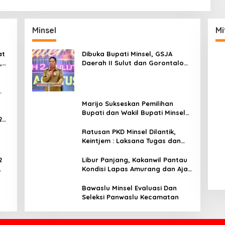
Minsel
Mi
at
Dibuka Bupati Minsel, GSJA
,
Daerah II Sulut dan Gorontalo
dam
Sukses Gelar Rakerda di
Amurang
Marijo Sukseskan Pemilihan
Bupati dan Wakil Bupati Minsel
2
Tahun 2024
Ratusan PKD Minsel Dilantik,
Keintjem : Laksana Tugas dan
Tanggungjawab Dengan Baik
2
Libur Panjang, Kakanwil Pantau
Kondisi Lapas Amurang dan Ajak
ar
WBP Patuhi Aturan Yang Berlaku
Bawaslu Minsel Evaluasi Dan
Seleksi Panwaslu Kecamatan