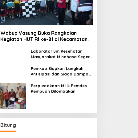
Wabup Vasung Buka Rangkaian
Kegiatan HUT RI ke-81 di Kecamatan
Tompaso Raya
Laboratorium Kesehatan
Masyarakat Minahasa Segera
Beroperasi, Ini Kegunaannya
Pemkab Siapkan Langkah
Antisipasi dan Siaga Dampak
El Nino di Minahasa
Perpustakaan Milik Pemdes
Kembuan Dilombakan
Bitung