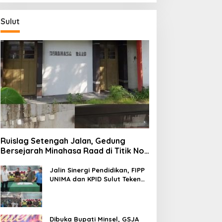
Sulut
Ruislag Setengah Jalan, Gedung
Bersejarah Minahasa Raad di Titik Nol
Manado Milik TNI-AL
Jalin Sinergi Pendidikan, FIPP
UNIMA dan KPID Sulut Teken
Kerja Sama; Mahasiswa Baru
Antusias Serap Materi Literasi
Penyiaran
Dibuka Bupati Minsel, GSJA