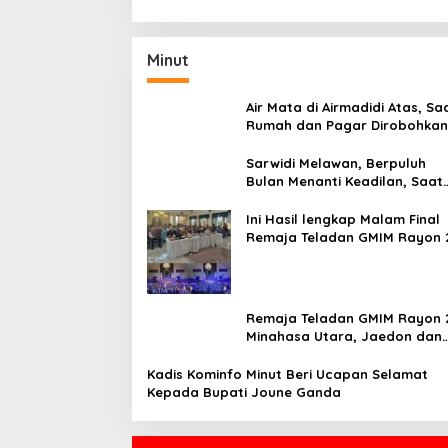
Minut
Air Mata di Airmadidi Atas, Sa
Rumah dan Pagar Dirobohkan
Harapan Keadilan Belum Pa
Sarwidi Melawan, Berpuluh
Bulan Menanti Keadilan, Saat
Eksekusi Menjelang Justru
Harapan Diuji
Ini Hasil lengkap Malam Final
Remaja Teladan GMIM Rayon 
Minut Tahun 2026
Remaja Teladan GMIM Rayon 
Minahasa Utara, Jaedon dan
Gracia Bersinar dan Raih Gel
Bergengsi
Kadis Kominfo Minut Beri Ucapan Selamat
Kepada Bupati Joune Ganda