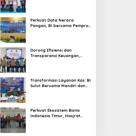
Silaturahmi, Dukung Ekonomi
Lokal & Tawarkan Beragam
Promo Khusus
Perkuat Data Neraca
Pangan, BI bersama Pemprov
Sulut Genjot Stabilitas Harga
dan Kendalikan Inflasi
Dorong Efisiensi dan
Transparansi Keuangan,
Sitaro Percepat Laju
Digitalisasi Transaksi
Bersama BI Sulut
Transformasi Layanan Kas: BI
Sulut Bersama Mandiri dan
SulutGo Luncurkan Sentra
Kas Mitra Utama, Jangkau
Wilayah Kepulauan
Perkuat Ekosistem Bisnis
Indonesia Timur, Hasjrat
Toyota Luncurkan New Hilux
Generasi ke-9 di Manado