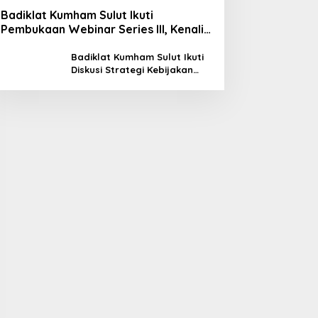
Badiklat Kumham Sulut Ikuti
Pembukaan Webinar Series III, Kenali
Potensimu Maksimalkan Performamu
Badiklat Kumham Sulut Ikuti
Diskusi Strategi Kebijakan
Permenkumham No 15 Tahun
2020