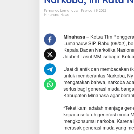
t
i
Fernando Lumanauw
Februari 9, 2022
k
Minahasa News
S
e
b
a
Minahasa
– Ketua Tim Penggera
g
Lumanauw SIP, Rabu (09/02), ber
a
Kepala Badan Narkotika Nasional
i
Joubert Lasut MM, sebagai Ketu
K
e
t
Usai dilantik dan membacakan ik
u
untuk memberantas Narkoba, N
a
mengatakan bahwa, narkoba adal
R
serius bagi generasi muda bangsa
e
Kabupaten Minahasa agar berani
l
a
w
“Tekat kami adalah menjaga gen
a
kepada seluruh generasi muda Mi
n
mengkonsumsi narkoba. Karena b
A
merusak generasi muda yang me
n
t