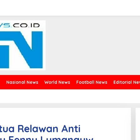
Nasional News
World News
Football News
Editorial N
etua Relawan Anti
 Ny Fenny Lumanauw