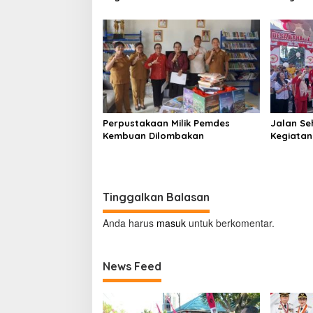
Kecamatan Tompaso Raya
Beropera
Perpustakaan Milik Pemdes
Jalan Se
Kembuan Dilombakan
Kegiatan 
Minahas
Tinggalkan Balasan
Anda harus
masuk
untuk berkomentar.
News Feed