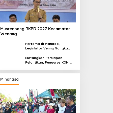
Musrenbang RKPD 2027 Kecamatan
Wenang
Pertama di Manado,
Legislator Venny Nangka
Ramaikan Figura Kampung
Titiwungen Utara
Matangkan Persiapan
Pelantikan, Pengurus KONI
Manado Gelar Rapat
Perdana
Minahasa