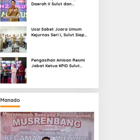
Daerah II Sulut dan
Gorontalo Sukses Gelar
Rakerda di Amurang
Usai Sabet Juara Umum
Kejurnas Seri I, Sulut Siap
Gelar Kejurnas Pacuan Kuda
Seri II Piala Presiden di
Tompaso
Pengasihan Amisan Resmi
Jabat Ketua KPID Sulut
Gantikan Truly Kerap
Manado