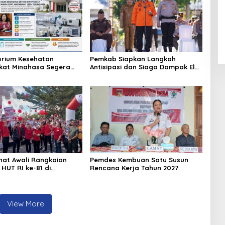
rium Kesehatan
Pemkab Siapkan Langkah
kat Minahasa Segera
Antisipasi dan Siaga Dampak El
si, Ini Kegunaannya
Nino di Minahasa
hat Awali Rangkaian
Pemdes Kembuan Satu Susun
HUT RI ke-81 di
Rencana Kerja Tahun 2027
a
View More