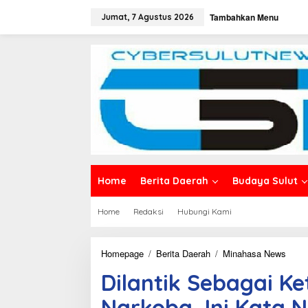
L
Tambahkan Menu
e
Jumat, 7 Agustus 2026
w
a
t
i
k
e
k
o
n
t
e
n
Home
Berita Daerah
Budaya Sulut
Home
Redaksi
Hubungi Kami
Homepage
/
Berita Daerah
/
Minahasa News
D
i
Dilantik Sebagai K
l
a
Narkoba, Ini Kata
n