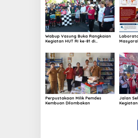
Wabup Vasung Buka Rangkaian
Laborato
Kegiatan HUT RI ke-81 di
Masyara
Kecamatan Tompaso Raya
Beropera
Perpustakaan Milik Pemdes
Jalan Se
Kembuan Dilombakan
Kegiatan 
Minahas