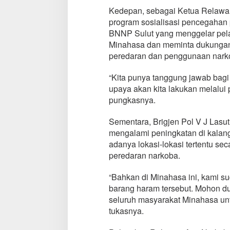
i
Kedepan, sebagai Ketua Relawan
N
program sosialisasi pencegahan 
a
BNNP Sulut yang menggelar pela
r
Minahasa dan meminta dukungan
k
o
peredaran dan penggunaan narko
b
a
“Kita punya tanggung jawab bagi
,
upaya akan kita lakukan melalu
I
pungkasnya.
n
i
K
Sementara, Brigjen Pol V J Las
a
mengalami peningkatan di kalan
t
adanya lokasi-lokasi tertentu se
a
peredaran narkoba.
N
y
F
“Bahkan di Minahasa ini, kami 
e
barang haram tersebut. Mohon 
n
seluruh masyarakat Minahasa unt
n
tukasnya.
y
L
u