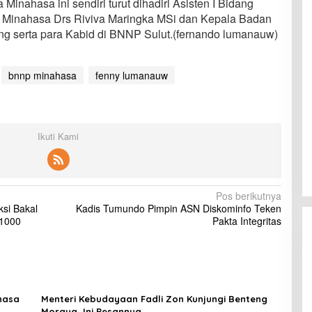
inahasa ini sendiri turut dihadiri Asisten I Bidang
 Minahasa Drs Riviva Maringka MSi dan Kepala Badan
ng serta para Kabid di BNNP Sulut.(fernando lumanauw)
bnnp minahasa
fenny lumanauw
Ikuti Kami
Pos berikutnya
si Bakal
Kadis Tumundo Pimpin ASN Diskominfo Teken
 1000
Pakta Integritas
hasa
Menteri Kebudayaan Fadli Zon Kunjungi Benteng
Moraya, Ini Pesannya