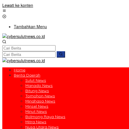
Lewati ke konten
Tambahkan Menu
Home
Berita Daerah
Sulut News
Manado News
Bitung News
Tomohon News
Minahasa News
Minsel News
Minut News
Bolmong Raya News
Mitra News
Nusa Utara News