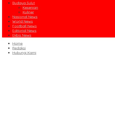
Budaya Sulut
Kesenian
Kuliner
Nasional News
World News
Football News
Editorial News
Ekbis News
Home
Redaksi
Hubungi Kami
Ruislag Setengah Jalan, Gedung Bersejarah Minahasa Raad di Titi
Jalin Sinergi Pendidikan, FIPP UNIMA dan KPID Sulut Teken Kerja 
Dibuka Bupati Minsel, GSJA Daerah II Sulut dan Gorontalo Sukses
Usai Sabet Juara Umum Kejurnas Seri I, Sulut Siap Gelar Kejurnas
Pengasihan Amisan Resmi Jabat Ketua KPID Sulut Gantikan Truly