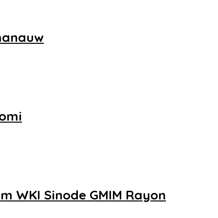
umanauw
nomi
am WKI Sinode GMIM Rayon