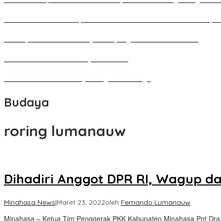
Pameran Besar Seni Rupa 2016 di Manado Dihadiri Ratusan Perupa 
Penutupan Festival Kebudayaan Jepang FBS Unima Semarak
Bedah Kemerdekaan Budaya Minahasa
Tarian Pato-Pato Ibu Dietje Dikagumi Mendagri
Budaya
roring lumanauw
Dihadiri Anggot DPR RI, Wagup d
Minahasa News
|
Maret 23, 2022
oleh
Fernando Lumanauw
Minahasa – Ketua Tim Penggerak PKK Kabupaten Minahasa Pnt Dra