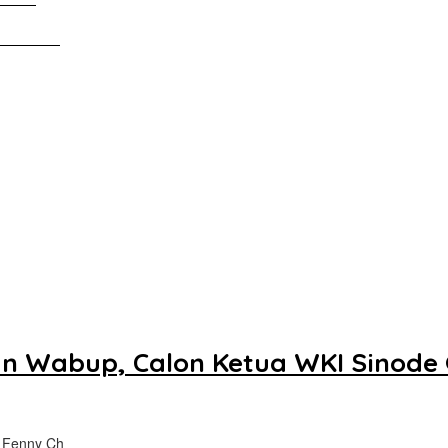
Tanah Air
an Wabup, Calon Ketua WKI Sinode 
 Fenny Ch