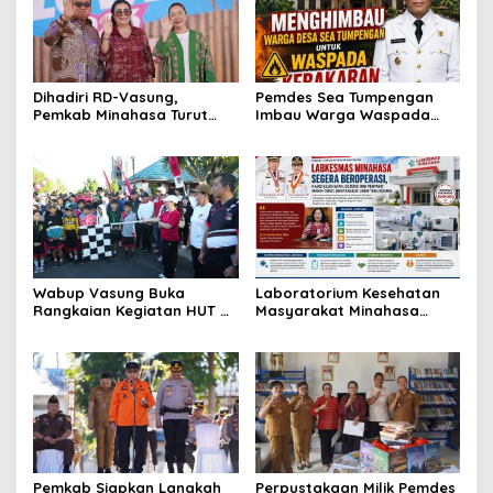
Dihadiri RD-Vasung,
Pemdes Sea Tumpengan
Pemkab Minahasa Turut
Imbau Warga Waspada
Sukseskan TIFF 2026
Kebakaran
Wabup Vasung Buka
Laboratorium Kesehatan
Rangkaian Kegiatan HUT RI
Masyarakat Minahasa
ke-81 di Kecamatan
Segera Beroperasi, Ini
Tompaso Raya
Kegunaannya
Pemkab Siapkan Langkah
Perpustakaan Milik Pemdes