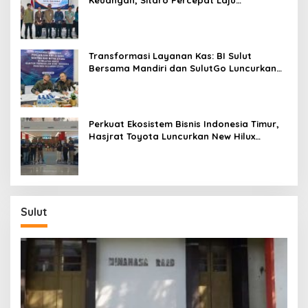
Keuangan, Sitaro Percepat Laju
Digitalisasi Transaksi Bersama BI Sulut
Transformasi Layanan Kas: BI Sulut
Bersama Mandiri dan SulutGo Luncurkan
Sentra Kas Mitra Utama, Jangkau Wilayah
Kepulauan
Perkuat Ekosistem Bisnis Indonesia Timur,
Hasjrat Toyota Luncurkan New Hilux
Generasi ke-9 di Manado
Sulut