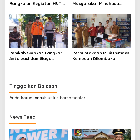
Rangkaian Kegiatan HUT RI
Masyarakat Minahasa
ke-81 di Kecamatan
Segera Beroperasi, Ini
Tompaso Raya
Kegunaannya
Pemkab Siapkan Langkah
Perpustakaan Milik Pemdes
Antisipasi dan Siaga
Kembuan Dilombakan
Dampak El Nino di
Minahasa
Tinggalkan Balasan
Anda harus
masuk
untuk berkomentar.
News Feed