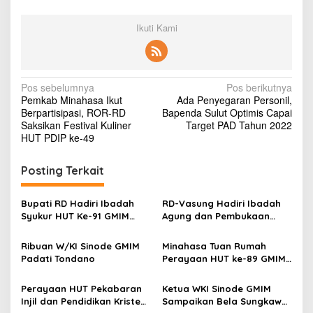
I
M
Ikuti Kami
R
a
y
o
n
N
Pos sebelumnya
Pos berikutnya
M
Pemkab Minahasa Ikut
Ada Penyegaran Personil,
a
i
Berpartisipasi, ROR-RD
Bapenda Sulut Optimis Capai
n
v
Saksikan Festival Kuliner
Target PAD Tahun 2022
a
HUT PDIP ke-49
i
h
a
g
Posting Terkait
s
a
a
s
Bupati RD Hadiri Ibadah
RD-Vasung Hadiri Ibadah
Syukur HUT Ke-91 GMIM
Agung dan Pembukaan
i
Bersinode di Minut
HAPSA WKI Sinode GMIM
p
Ribuan W/KI Sinode GMIM
Minahasa Tuan Rumah
Padati Tondano
Perayaan HUT ke-89 GMIM
o
Ber-Sinode
s
Perayaan HUT Pekabaran
Ketua WKI Sinode GMIM
Injil dan Pendidikan Kristen
Sampaikan Bela Sungkawa