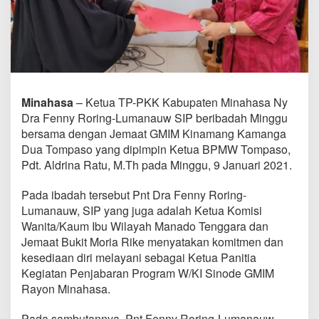
a
n
a
u
w
J
a
b
Minahasa
– Ketua TP-PKK Kabupaten Minahasa Ny
a
Dra Fenny Roring-Lumanauw SIP beribadah Minggu
t
bersama dengan Jemaat GMIM Kinamang Kamanga
K
e
Dua Tompaso yang dipimpin Ketua BPMW Tompaso,
t
Pdt. Aldrina Ratu, M.Th pada Minggu, 9 Januari 2021.
u
a
Pada ibadah tersebut Pnt Dra Fenny Roring-
P
Lumanauw, SIP yang juga adalah Ketua Komisi
a
n
Wanita/Kaum Ibu Wilayah Manado Tenggara dan
i
Jemaat Bukit Moria Rike menyatakan komitmen dan
t
kesediaan diri melayani sebagai Ketua Panitia
i
Kegiatan Penjabaran Program W/KI Sinode GMIM
a
P
Rayon Minahasa.
e
n
Pada sambutannya, Pnt Fenny Roring-Lumanauw