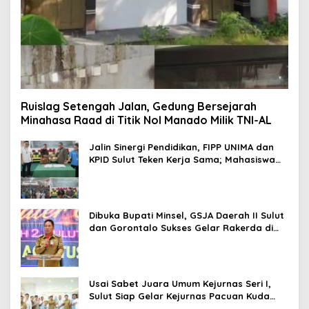
Ruislag Setengah Jalan, Gedung Bersejarah
Minahasa Raad di Titik Nol Manado Milik TNI-AL
Jalin Sinergi Pendidikan, FIPP UNIMA dan
KPID Sulut Teken Kerja Sama; Mahasiswa
Baru Antusias Serap Materi Literasi
Penyiaran
Dibuka Bupati Minsel, GSJA Daerah II Sulut
dan Gorontalo Sukses Gelar Rakerda di
Amurang
Usai Sabet Juara Umum Kejurnas Seri I,
Sulut Siap Gelar Kejurnas Pacuan Kuda
Seri II Piala Presiden di Tompaso