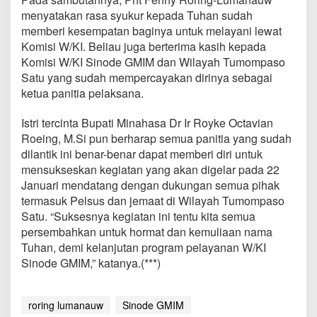
j
menyatakan rasa syukur kepada Tuhan sudah
a
memberi kesempatan baginya untuk melayani lewat
b
a
Komisi W/KI. Beliau juga berterima kasih kepada
r
Komisi W/KI Sinode GMIM dan Wilayah Tumompaso
a
Satu yang sudah mempercayakan dirinya sebagai
n
ketua panitia pelaksana.
P
r
o
Istri tercinta Bupati Minahasa Dr Ir Royke Octavian
g
Roeing, M.Si pun berharap semua panitia yang sudah
r
dilantik ini benar-benar dapat memberi diri untuk
a
mensukseskan kegiatan yang akan digelar pada 22
m
Januari mendatang dengan dukungan semua pihak
W
K
termasuk Pelsus dan jemaat di Wilayah Tumompaso
I
Satu. “Suksesnya kegiatan ini tentu kita semua
S
persembahkan untuk hormat dan kemuliaan nama
i
Tuhan, demi kelanjutan program pelayanan W/KI
n
o
Sinode GMIM,” katanya.(***)
d
e
G
roring lumanauw
Sinode GMIM
M