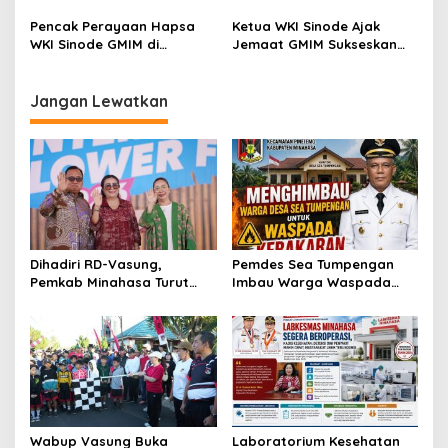
di Minahasa Spektakuler
Kecelakaan Rombongan
Peserta Hapsa
Pencak Perayaan Hapsa
Ketua WKI Sinode Ajak
WKI Sinode GMIM di
Jemaat GMIM Sukseskan
Tombatu
Hapsa WKI 2023
Jangan Lewatkan
Dihadiri RD-Vasung,
Pemdes Sea Tumpengan
Pemkab Minahasa Turut
Imbau Warga Waspada
Sukseskan TIFF 2026
Kebakaran
Wabup Vasung Buka
Laboratorium Kesehatan