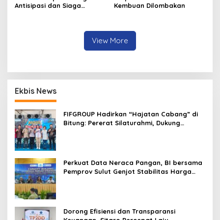
Antisipasi dan Siaga
Kembuan Dilombakan
Dampak El Nino di
Minahasa
View More
Ekbis News
FIFGROUP Hadirkan “Hajatan Cabang” di
Bitung: Pererat Silaturahmi, Dukung
Ekonomi Lokal & Tawarkan Beragam
Promo Khusus
Perkuat Data Neraca Pangan, BI bersama
Pemprov Sulut Genjot Stabilitas Harga
dan Kendalikan Inflasi
Dorong Efisiensi dan Transparansi