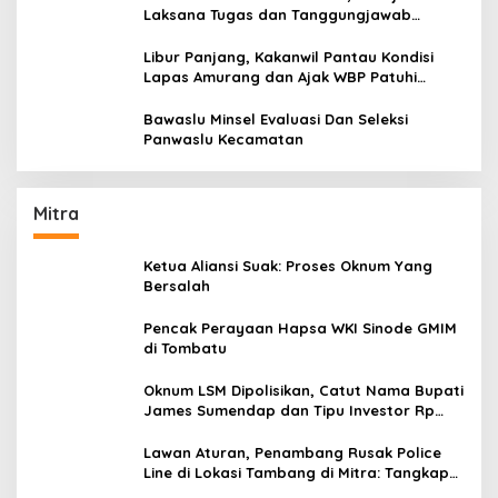
Laksana Tugas dan Tanggungjawab
Dengan Baik
Libur Panjang, Kakanwil Pantau Kondisi
Lapas Amurang dan Ajak WBP Patuhi
Aturan Yang Berlaku
Bawaslu Minsel Evaluasi Dan Seleksi
Panwaslu Kecamatan
Mitra
Ketua Aliansi Suak: Proses Oknum Yang
Bersalah
Pencak Perayaan Hapsa WKI Sinode GMIM
di Tombatu
Oknum LSM Dipolisikan, Catut Nama Bupati
James Sumendap dan Tipu Investor Rp
200 Juta
Lawan Aturan, Penambang Rusak Police
Line di Lokasi Tambang di Mitra: Tangkap
Mereka!!