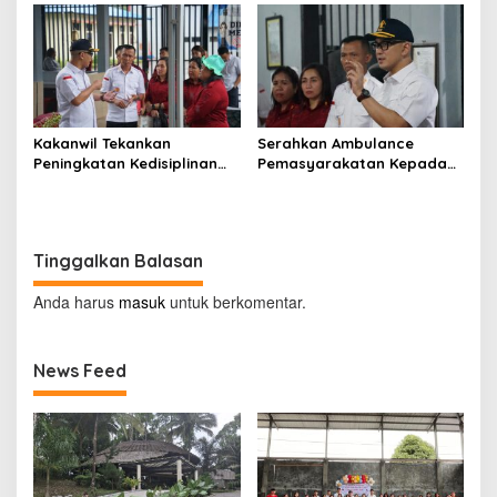
Kakanwil Tekankan
Serahkan Ambulance
Peningkatan Kedisiplinan
Pemasyarakatan Kepada
dan Pelayanan di LPP
LPKA Tomohon, Kakanwil:
Manado
Jaga dan Rawat dengan
Penuh Tanggung Jawab
Tinggalkan Balasan
Anda harus
masuk
untuk berkomentar.
News Feed