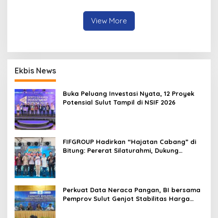
Manado
Jaga dan Rawat dengan
Penuh Tanggung Jawab
View More
Ekbis News
Buka Peluang Investasi Nyata, 12 Proyek
Potensial Sulut Tampil di NSIF 2026
FIFGROUP Hadirkan “Hajatan Cabang” di
Bitung: Pererat Silaturahmi, Dukung
Ekonomi Lokal & Tawarkan Beragam
Promo Khusus
Perkuat Data Neraca Pangan, BI bersama
Pemprov Sulut Genjot Stabilitas Harga
dan Kendalikan Inflasi