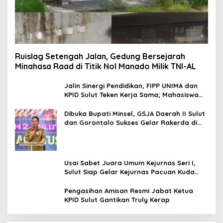
Ruislag Setengah Jalan, Gedung Bersejarah
Minahasa Raad di Titik Nol Manado Milik TNI-AL
Jalin Sinergi Pendidikan, FIPP UNIMA dan
KPID Sulut Teken Kerja Sama; Mahasiswa
Baru Antusias Serap Materi Literasi
Penyiaran
Dibuka Bupati Minsel, GSJA Daerah II Sulut
dan Gorontalo Sukses Gelar Rakerda di
Amurang
Usai Sabet Juara Umum Kejurnas Seri I,
Sulut Siap Gelar Kejurnas Pacuan Kuda
Seri II Piala Presiden di Tompaso
Pengasihan Amisan Resmi Jabat Ketua
KPID Sulut Gantikan Truly Kerap