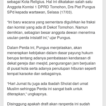
sebagai Kota Religius. Hal ini dikatakan salah satu
s
u
Anggota Komisi 1 DPRD Tomohon, Drs Piet Pungus
n
SPd kepada wartawan, Selasa (17/03).
3
P
“Ini baru wacana yang sementara digulirkan ke fraksi
e
dan komisi yang ada di Dekot Tomohon. Namun
r
d
demikian, sebagian besar anggota dewan menerima
a
usulan perda inisiatif ini,” ujar Pungus.
I
n
Dalam Perda ini, Pungus menjelaskan, akan
i
menerapkan kebijakan dalam dasar payung hukum
s
i
berupa tentang adanya pembatasan kendaraan di
a
dekat gereja dan mesjid, pengurangan jam berjualan
t
di pusat kota serta adanya penutupan hiburan seperti
i
tempat karaoke dan sebagainya.
f
K
e
“Hari Jumat itu juga ada ibadah Sholat dari umat
a
Muslim sehingga Perda ini sangat baik untuk
g
diterapkan,” ungkapnya.
a
m
Disinggung apakah draft akan ranperda ini sudah
a