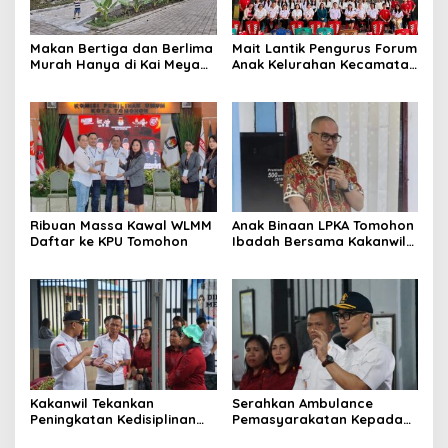
Makan Bertiga dan Berlima
Mait Lantik Pengurus Forum
Murah Hanya di Kai Meya
Anak Kelurahan Kecamatan
Tomohon
Tomohon Tengah
Ribuan Massa Kawal WLMM
Anak Binaan LPKA Tomohon
Daftar ke KPU Tomohon
Ibadah Bersama Kakanwil
Kemenkumham Sulut
Kakanwil Tekankan
Serahkan Ambulance
Peningkatan Kedisiplinan
Pemasyarakatan Kepada
dan Pelayanan di LPP
LPKA Tomohon, Kakanwil: