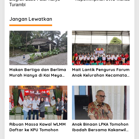
v
Turambi
i
Jangan Lewatkan
g
a
s
i
p
o
Makan Bertiga dan Berlima
Mait Lantik Pengurus Forum
s
Murah Hanya di Kai Meya
Anak Kelurahan Kecamatan
Tomohon
Tomohon Tengah
Ribuan Massa Kawal WLMM
Anak Binaan LPKA Tomohon
Daftar ke KPU Tomohon
Ibadah Bersama Kakanwil
Kemenkumham Sulut