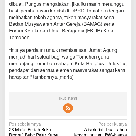
a
dibuat, Pungus mengatakan, jika itu masih menunggu
n
hasil pembahasan komisi di DPRD Tomohon dengan
melibatkan tokoh agama, tokoh masyarakat serta
Badan Musyawarah Antar Gereja (BAMAG) serta
Forum Kerukunan Umat Beragama (FKUB) Kota
Tomohon.
“Intinya perda ini untuk memfasilitasi Jumat Agung
menjadi hari sakral bagi warga Tomohon guna
menunjang Tomohon sebagai Kota Religius. Untuk itu,
pendapat dari semua elemen masyarakat sangat kami
harapkan,” tambahnya.(maria)
Ikuti Kami
N
Pos sebelumnya
Pos berikutnya
23 Maret Bedah Buku
Advetorial: Dua Tahun
a
Biografi Babe Palar Karya
Kepemimpinan JWS-Ivansa