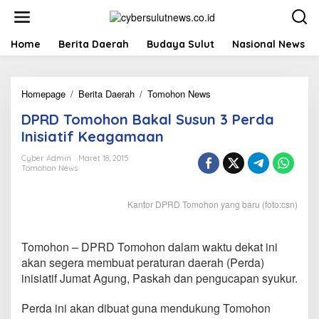
L
e
w
a
Home
Berita Daerah
Budaya Sulut
Nasional News
t
i
k
Homepage
/
Berita Daerah
/
Tomohon News
D
e
P
k
DPRD Tomohon Bakal Susun 3 Perda
R
o
D
n
Inisiatif Keagamaan
T
t
o
e
Cyber Admin
Maret 18, 2015
Tomohon News
m
n
o
h
Kantor DPRD Tomohon yang baru (foto:csn)
o
n
B
Tomohon – DPRD Tomohon dalam waktu dekat ini
a
k
akan segera membuat peraturan daerah (Perda)
a
inisiatif Jumat Agung, Paskah dan pengucapan syukur.
l
S
Perda ini akan dibuat guna mendukung Tomohon
u