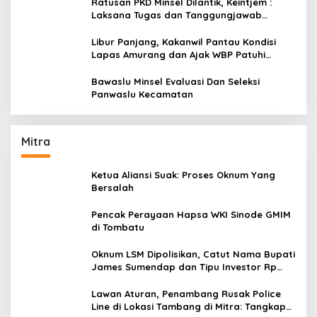
Ratusan PKD Minsel Dilantik, Keintjem :
Laksana Tugas dan Tanggungjawab
Dengan Baik
Libur Panjang, Kakanwil Pantau Kondisi
Lapas Amurang dan Ajak WBP Patuhi
Aturan Yang Berlaku
Bawaslu Minsel Evaluasi Dan Seleksi
Panwaslu Kecamatan
Mitra
Ketua Aliansi Suak: Proses Oknum Yang
Bersalah
Pencak Perayaan Hapsa WKI Sinode GMIM
di Tombatu
Oknum LSM Dipolisikan, Catut Nama Bupati
James Sumendap dan Tipu Investor Rp
200 Juta
Lawan Aturan, Penambang Rusak Police
Line di Lokasi Tambang di Mitra: Tangkap