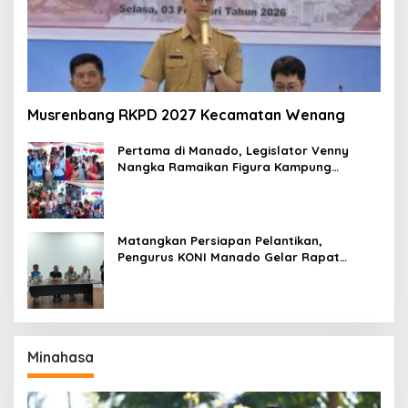
Musrenbang RKPD 2027 Kecamatan Wenang
Pertama di Manado, Legislator Venny
Nangka Ramaikan Figura Kampung
Titiwungen Utara
Matangkan Persiapan Pelantikan,
Pengurus KONI Manado Gelar Rapat
Perdana
Minahasa