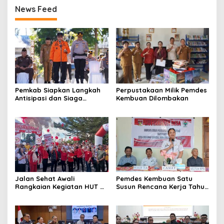
News Feed
Pemkab Siapkan Langkah
Perpustakaan Milik Pemdes
Antisipasi dan Siaga
Kembuan Dilombakan
Dampak El Nino di
Minahasa
Jalan Sehat Awali
Pemdes Kembuan Satu
Rangkaian Kegiatan HUT RI
Susun Rencana Kerja Tahun
ke-81 di Minahasa
2027