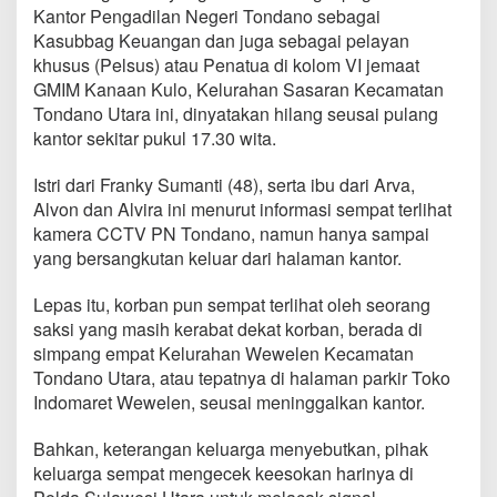
P
Kantor Pengadilan Negeri Tondano sebagai
e
Kasubbag Keuangan dan juga sebagai pelayan
l
khusus (Pelsus) atau Penatua di kolom VI jemaat
s
GMIM Kanaan Kulo, Kelurahan Sasaran Kecamatan
u
s
Tondano Utara ini, dinyatakan hilang seusai pulang
G
kantor sekitar pukul 17.30 wita.
M
I
Istri dari Franky Sumanti (48), serta ibu dari Arva,
M
Alvon dan Alvira ini menurut informasi sempat terlihat
S
i
kamera CCTV PN Tondano, namun hanya sampai
o
yang bersangkutan keluar dari halaman kantor.
n
K
Lepas itu, korban pun sempat terlihat oleh seorang
a
saksi yang masih kerabat dekat korban, berada di
n
a
simpang empat Kelurahan Wewelen Kecamatan
a
Tondano Utara, atau tepatnya di halaman parkir Toko
n
Indomaret Wewelen, seusai meninggalkan kantor.
K
u
Bahkan, keterangan keluarga menyebutkan, pihak
l
o
keluarga sempat mengecek keesokan harinya di
I