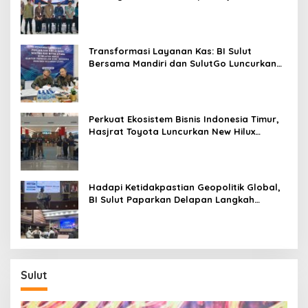
Digitalisasi Transaksi Bersama BI Sulut
Transformasi Layanan Kas: BI Sulut
Bersama Mandiri dan SulutGo Luncurkan
Sentra Kas Mitra Utama, Jangkau Wilayah
Kepulauan
Perkuat Ekosistem Bisnis Indonesia Timur,
Hasjrat Toyota Luncurkan New Hilux
Generasi ke-9 di Manado
Hadapi Ketidakpastian Geopolitik Global,
BI Sulut Paparkan Delapan Langkah
Strategis Perkuat Rupiah dan Stabilitas
Ekonomi
Sulut