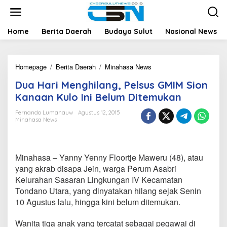
L
e
w
a
Home
Berita Daerah
Budaya Sulut
Nasional News
t
i
k
Homepage
/
Berita Daerah
/
Minahasa News
D
e
u
k
Dua Hari Menghilang, Pelsus GMIM Sion
a
o
H
n
Kanaan Kulo Ini Belum Ditemukan
a
t
r
e
Fernando Lumanauw
Agustus 12, 2015
Minahasa News
i
n
M
e
n
Minahasa – Yanny Yenny Floortje Maweru (48), atau
g
h
yang akrab disapa Jein, warga Perum Asabri
i
Kelurahan Sasaran Lingkungan IV Kecamatan
l
Tondano Utara, yang dinyatakan hilang sejak Senin
a
10 Agustus lalu, hingga kini belum ditemukan.
n
g
,
Wanita tiga anak yang tercatat sebagai pegawai di