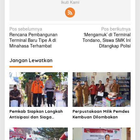
Ikuti Kami
N
Pos sebelumnya
Pos berikutnya
Rencana Pembangunan
‘Mengamuk’ di Terminal
a
Terminal Baru Tipe A di
Tondano, Siswa SMK Ini
v
Minahasa Terhambat
Ditangkap Polisi
i
Jangan Lewatkan
g
a
s
i
p
o
Pemkab Siapkan Langkah
Perpustakaan Milik Pemdes
s
Antisipasi dan Siaga
Kembuan Dilombakan
Dampak El Nino di
Minahasa