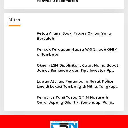
Panwaslu Kecamatan
Mitra
Ketua Aliansi Suak: Proses Oknum Yang
Bersalah
Pencak Perayaan Hapsa WKI Sinode GMIM
di Tombatu
Oknum LSM Dipolisikan, Catut Nama Bupati
James Sumendap dan Tipu Investor Rp
200 Juta
Lawan Aturan, Penambang Rusak Police
Line di Lokasi Tambang di Mitra: Tangkap
Mereka!!
Pengurus Panji Yosua GMIM Nazareth
Oarai Jepang Dilantik. Sumendap: Panji
Yosua harus Menjaga Dan Melindungi
Jemaat