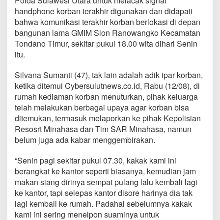
Polda Sulawesi Utara untuk melacak signal
n
handphone korban terakhir digunakan dan didapati
i
bahwa komunikasi terakhir korban berlokasi di depan
B
e
bangunan lama GMIM Sion Ranowangko Kecamatan
l
Tondano Timur, sekitar pukul 18.00 wita dihari Senin
u
itu.
m
D
Silvana Sumanti (47), tak lain adalah adik ipar korban,
i
t
ketika ditemui Cybersulutnews.co.id, Rabu (12/08), di
e
rumah kediaman korban menuturkan, pihak keluarga
m
telah melakukan berbagai upaya agar korban bisa
u
ditemukan, termasuk melaporkan ke pihak Kepolisian
k
Resosrt Minahasa dan Tim SAR Minahasa, namun
a
n
belum juga ada kabar menggembirakan.
“Senin pagi sekitar pukul 07.30, kakak kami ini
berangkat ke kantor seperti biasanya, kemudian jam
makan siang dirinya sempat pulang lalu kembali lagi
ke kantor, tapi selepas kantor disore harinya dia tak
lagi kembali ke rumah. Padahal sebelumnya kakak
kami ini sering menelpon suaminya untuk