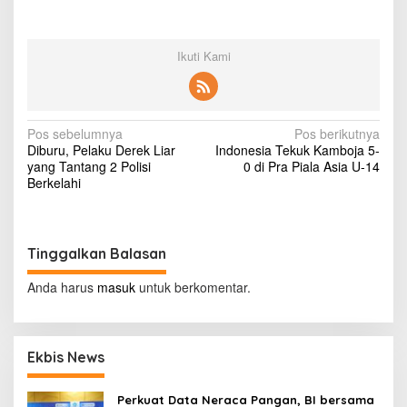
Ikuti Kami
N
Pos sebelumnya
Pos berikutnya
Diburu, Pelaku Derek Liar
Indonesia Tekuk Kamboja 5-
a
yang Tantang 2 Polisi
0 di Pra Piala Asia U-14
v
Berkelahi
i
g
Tinggalkan Balasan
a
s
Anda harus
masuk
untuk berkomentar.
i
p
Ekbis News
o
s
Perkuat Data Neraca Pangan, BI bersama