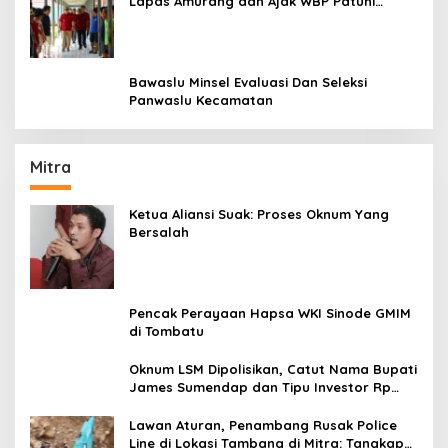
Lapas Amurang dan Ajak WBP Patuhi
Aturan Yang Berlaku
Bawaslu Minsel Evaluasi Dan Seleksi
Panwaslu Kecamatan
Mitra
Ketua Aliansi Suak: Proses Oknum Yang
Bersalah
Pencak Perayaan Hapsa WKI Sinode GMIM
di Tombatu
Oknum LSM Dipolisikan, Catut Nama Bupati
James Sumendap dan Tipu Investor Rp
200 Juta
Lawan Aturan, Penambang Rusak Police
Line di Lokasi Tambang di Mitra: Tangkap