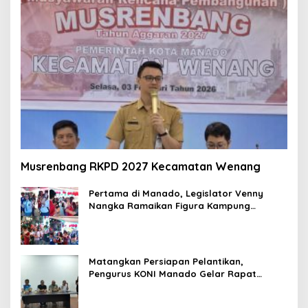
Musrenbang RKPD 2027 Kecamatan Wenang
Pertama di Manado, Legislator Venny
Nangka Ramaikan Figura Kampung
Titiwungen Utara
Matangkan Persiapan Pelantikan,
Pengurus KONI Manado Gelar Rapat
Perdana