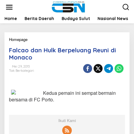
L
e
w
a
Home
Berita Daerah
Budaya Sulut
Nasional News
t
i
k
Homepage
F
e
a
k
Falcao dan Hulk Berpeluang Reuni di
l
o
c
n
Monaco
a
t
o
e
Mei 29, 2013
Tak Berkategori
d
n
a
n
H
Kedua pemain ini sempat bermain
u
l
bersama di FC Porto.
k
B
e
r
Ikuti Kami
p
e