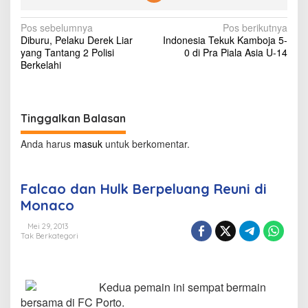
l
u
N
Pos sebelumnya
Pos berikutnya
a
Diburu, Pelaku Derek Liar
Indonesia Tekuk Kamboja 5-
n
a
yang Tantang 2 Polisi
0 di Pra Piala Asia U-14
g
v
Berkelahi
R
e
i
u
g
n
i
Tinggalkan Balasan
a
d
s
i
Anda harus
masuk
untuk berkomentar.
M
i
o
n
p
Falcao dan Hulk Berpeluang Reuni di
a
o
Monaco
c
o
s
Mei 29, 2013
Tak Berkategori
Kedua pemain ini sempat bermain
bersama di FC Porto.