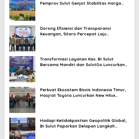
Pemprov Sulut Genjot Stabilitas Harga
dan Kendalikan Inflasi
Dorong Efisiensi dan Transparansi
Keuangan, Sitaro Percepat Laju
Digitalisasi Transaksi Bersama BI Sulut
Transformasi Layanan Kas: BI Sulut
Bersama Mandiri dan SulutGo Luncurkan
Sentra Kas Mitra Utama, Jangkau Wilayah
Kepulauan
Perkuat Ekosistem Bisnis Indonesia Timur,
Hasjrat Toyota Luncurkan New Hilux
Generasi ke-9 di Manado
Hadapi Ketidakpastian Geopolitik Global,
BI Sulut Paparkan Delapan Langkah
Strategis Perkuat Rupiah dan Stabilitas
Ekonomi