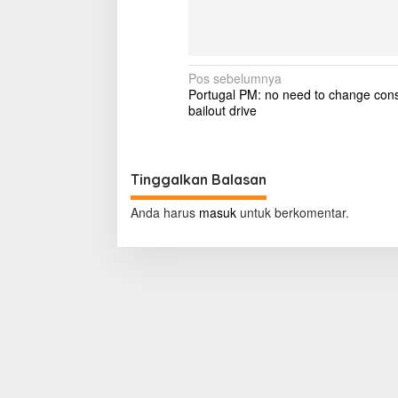
m
'
g
o
e
N
Pos sebelumnya
s
Portugal PM: no need to change const
a
a
bailout drive
w
v
r
i
y
g
Tinggalkan Balasan
a
Anda harus
masuk
untuk berkomentar.
s
i
p
o
s