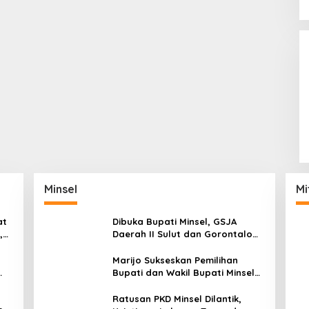
Minsel
Mi
at
Dibuka Bupati Minsel, GSJA
,
Daerah II Sulut dan Gorontalo
dam
Sukses Gelar Rakerda di
Amurang
Marijo Sukseskan Pemilihan
Bupati dan Wakil Bupati Minsel
Tahun 2024
Ratusan PKD Minsel Dilantik,