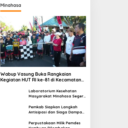
Minahasa
Wabup Vasung Buka Rangkaian
Kegiatan HUT RI ke-81 di Kecamatan
Tompaso Raya
Laboratorium Kesehatan
Masyarakat Minahasa Segera
Beroperasi, Ini Kegunaannya
Pemkab Siapkan Langkah
Antisipasi dan Siaga Dampak
El Nino di Minahasa
Perpustakaan Milik Pemdes