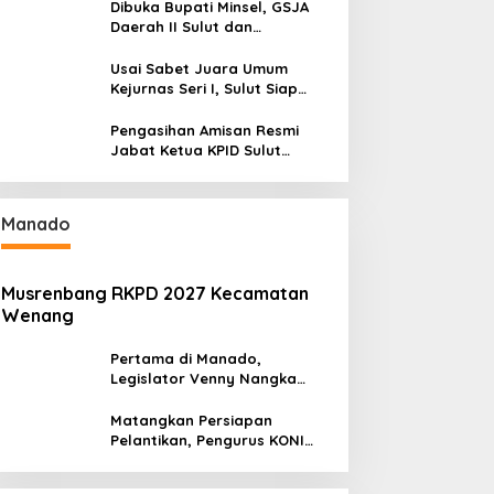
Antusias Serap Materi Literasi
Dibuka Bupati Minsel, GSJA
Penyiaran
Daerah II Sulut dan
Gorontalo Sukses Gelar
Rakerda di Amurang
Usai Sabet Juara Umum
Kejurnas Seri I, Sulut Siap
Gelar Kejurnas Pacuan Kuda
Seri II Piala Presiden di
Pengasihan Amisan Resmi
Tompaso
Jabat Ketua KPID Sulut
Gantikan Truly Kerap
Manado
Musrenbang RKPD 2027 Kecamatan
Wenang
Pertama di Manado,
Legislator Venny Nangka
Ramaikan Figura Kampung
Titiwungen Utara
Matangkan Persiapan
Pelantikan, Pengurus KONI
Manado Gelar Rapat
Perdana