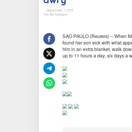
a
t
September 1, 2013
s
Tak Berkategori
h
o
p
s
SAO PAULO (Reuters) – When Mar
,
found her son sick with what appe
t
him in an extra blanket, walk dow
h
up to 11 hours a day, six days a 
e
'
B
r
a
z
i
l
i
a
n
d
r
e
a