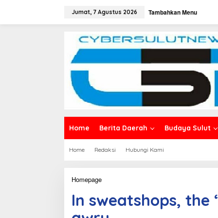
L
Tambahkan Menu
e
Jumat, 7 Agustus 2026
w
a
t
i
k
e
k
o
n
t
e
n
Home
Berita Daerah
Budaya Sulut
Home
Redaksi
Hubungi Kami
Homepage
I
n
In sweatshops, the 
s
w
awry
e