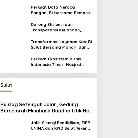
Silaturahmi, Dukung Ekonomi
Lokal & Tawarkan Beragam
Perkuat Data Neraca
Promo Khusus
Pangan, BI bersama Pemprov
Sulut Genjot Stabilitas Harga
dan Kendalikan Inflasi
Dorong Efisiensi dan
Transparansi Keuangan,
Sitaro Percepat Laju
Digitalisasi Transaksi
Transformasi Layanan Kas: BI
Bersama BI Sulut
Sulut Bersama Mandiri dan
SulutGo Luncurkan Sentra
Kas Mitra Utama, Jangkau
Perkuat Ekosistem Bisnis
Wilayah Kepulauan
Indonesia Timur, Hasjrat
Toyota Luncurkan New Hilux
Generasi ke-9 di Manado
Sulut
Ruislag Setengah Jalan, Gedung
Bersejarah Minahasa Raad di Titik Nol
Manado Milik TNI-AL
Jalin Sinergi Pendidikan, FIPP
UNIMA dan KPID Sulut Teken
Kerja Sama; Mahasiswa Baru