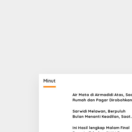
Minut
Air Mata di Airmadidi Atas, Sa
Rumah dan Pagar Dirobohkan
Harapan Keadilan Belum Pa
Sarwidi Melawan, Berpuluh
Bulan Menanti Keadilan, Saat
Eksekusi Menjelang Justru
Harapan Diuji
Ini Hasil lengkap Malam Final