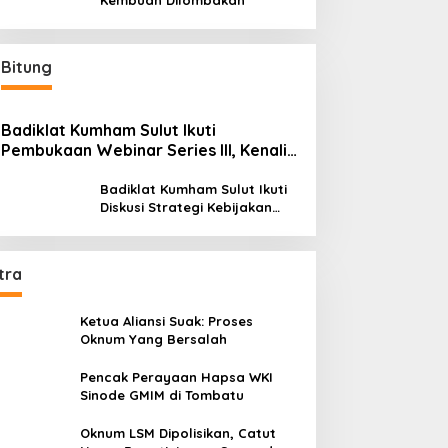
Kembuan Dilombakan
Bitung
Badiklat Kumham Sulut Ikuti
Pembukaan Webinar Series III, Kenali
Potensimu Maksimalkan Performamu
Badiklat Kumham Sulut Ikuti
Diskusi Strategi Kebijakan
Permenkumham No 15 Tahun
2020
tra
Ketua Aliansi Suak: Proses
Oknum Yang Bersalah
Pencak Perayaan Hapsa WKI
Sinode GMIM di Tombatu
Oknum LSM Dipolisikan, Catut