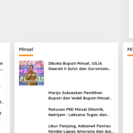
Minsel
Mi
at
Dibuka Bupati Minsel, GSJA
,
Daerah II Sulut dan Gorontalo
dam
Sukses Gelar Rakerda di
Amurang
Marijo Sukseskan Pemilihan
Bupati dan Wakil Bupati Minsel
2
Tahun 2024
Ratusan PKD Minsel Dilantik,
2
Keintjem : Laksana Tugas dan
Tanggungjawab Dengan Baik
ar
Libur Panjang, Kakanwil Pantau
Kondisi Lapas Amurang dan Ajak