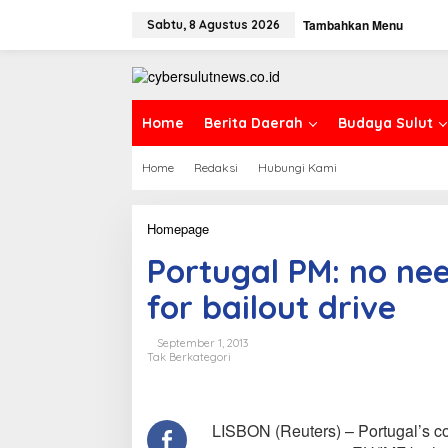
L
Tambahkan Menu
e
Sabtu, 8 Agustus 2026
w
a
t
i
k
Home
Berita Daerah
Budaya Sulut
e
k
Home
Redaksi
Hubungi Kami
o
n
t
e
Homepage
P
n
o
Portugal PM: no nee
r
t
for bailout drive
u
g
a
September 1, 2013
l
Tak Berkategori
P
M
:
n
LISBON (Reuters) – Portugal’s con
o