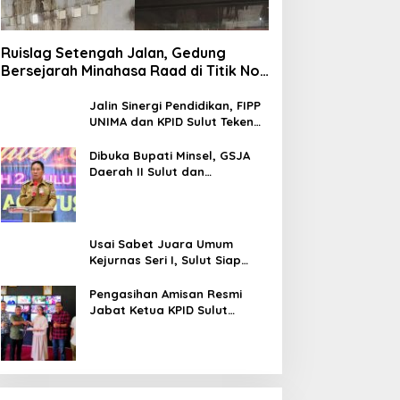
Ruislag Setengah Jalan, Gedung
Bersejarah Minahasa Raad di Titik Nol
Manado Milik TNI-AL
Jalin Sinergi Pendidikan, FIPP
UNIMA dan KPID Sulut Teken
Kerja Sama; Mahasiswa Baru
Antusias Serap Materi Literasi
Dibuka Bupati Minsel, GSJA
Penyiaran
Daerah II Sulut dan
Gorontalo Sukses Gelar
Rakerda di Amurang
Usai Sabet Juara Umum
Kejurnas Seri I, Sulut Siap
Gelar Kejurnas Pacuan Kuda
Seri II Piala Presiden di
Pengasihan Amisan Resmi
Tompaso
Jabat Ketua KPID Sulut
Gantikan Truly Kerap