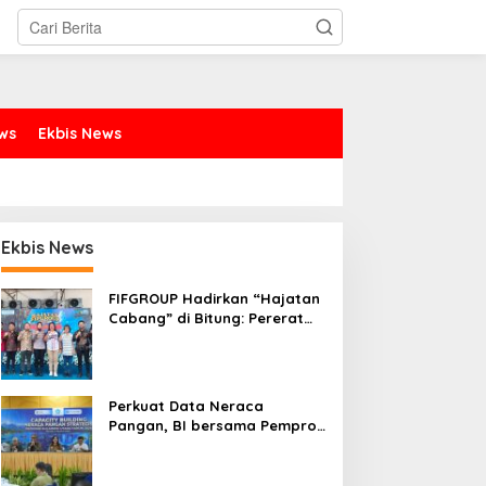
ews
Ekbis News
Ekbis News
FIFGROUP Hadirkan “Hajatan
Cabang” di Bitung: Pererat
Silaturahmi, Dukung Ekonomi
Lokal & Tawarkan Beragam
Promo Khusus
Perkuat Data Neraca
Pangan, BI bersama Pemprov
Sulut Genjot Stabilitas Harga
dan Kendalikan Inflasi