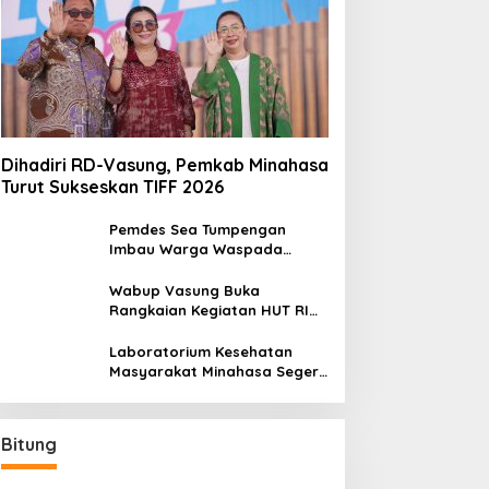
Dihadiri RD-Vasung, Pemkab Minahasa
Turut Sukseskan TIFF 2026
Pemdes Sea Tumpengan
Imbau Warga Waspada
Kebakaran
Wabup Vasung Buka
Rangkaian Kegiatan HUT RI
ke-81 di Kecamatan Tompaso
Raya
Laboratorium Kesehatan
Masyarakat Minahasa Segera
Beroperasi, Ini Kegunaannya
Bitung