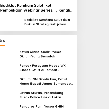
Badiklat Kumham Sulut Ikuti
Pembukaan Webinar Series III, Kenali
Potensimu Maksimalkan Performamu
Badiklat Kumham Sulut Ikuti
Diskusi Strategi Kebijakan
Permenkumham No 15 Tahun
2020
tra
Ketua Aliansi Suak: Proses
Oknum Yang Bersalah
Pencak Perayaan Hapsa WKI
Sinode GMIM di Tombatu
Oknum LSM Dipolisikan, Catut
Nama Bupati James Sumendap
dan Tipu Investor Rp 200 Juta
Lawan Aturan, Penambang
Rusak Police Line di Lokasi
Tambang di Mitra: Tangkap
Mereka!!
Pengurus Panji Yosua GMIM