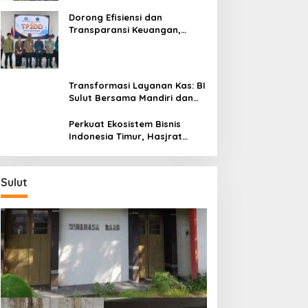
Dorong Efisiensi dan
Transparansi Keuangan,
Sitaro Percepat Laju
Digitalisasi Transaksi
Bersama BI Sulut
Transformasi Layanan Kas: BI
Sulut Bersama Mandiri dan
SulutGo Luncurkan Sentra
Kas Mitra Utama, Jangkau
Perkuat Ekosistem Bisnis
Wilayah Kepulauan
Indonesia Timur, Hasjrat
Toyota Luncurkan New Hilux
Generasi ke-9 di Manado
Sulut