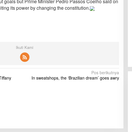
out goals but Prime Minister Pedro Passos Coelho said on
ting its power by changing the constitution.
Ikuti Kami
Pos berikutnya
iffany
In sweatshops, the ‘Brazilian dream’ goes awry