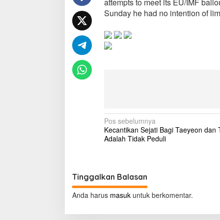
attempts to meet its EU/IMF bail
n
Sunday he had no intention of limi
e
e
d
t
o
c
h
a
n
g
e
c
N
Pos sebelumnya
o
Kecantikan Sejati Bagi Taeyeon dan T
n
a
Adalah Tidak Peduli
s
v
t
i
i
t
g
u
Tinggalkan Balasan
t
a
i
Anda harus
masuk
untuk berkomentar.
o
s
n
i
f