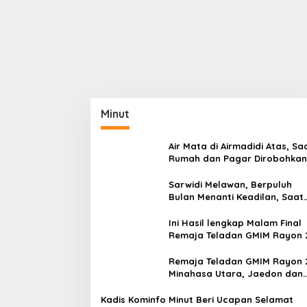
Minut
Air Mata di Airmadidi Atas, Sa
Rumah dan Pagar Dirobohkan
Harapan Keadilan Belum Pa
Sarwidi Melawan, Berpuluh
Bulan Menanti Keadilan, Saat
Eksekusi Menjelang Justru
Harapan Diuji
Ini Hasil lengkap Malam Final
Remaja Teladan GMIM Rayon 
Minut Tahun 2026
Remaja Teladan GMIM Rayon 
Minahasa Utara, Jaedon dan
Gracia Bersinar dan Raih Gel
Bergengsi
Kadis Kominfo Minut Beri Ucapan Selamat