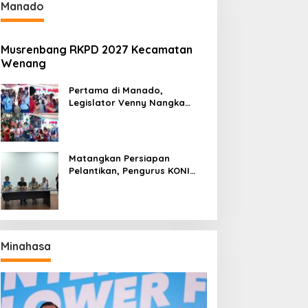
Manado
Musrenbang RKPD 2027 Kecamatan
Wenang
Pertama di Manado,
Legislator Venny Nangka
Ramaikan Figura Kampung
Titiwungen Utara
Matangkan Persiapan
Pelantikan, Pengurus KONI
Manado Gelar Rapat
Perdana
Minahasa