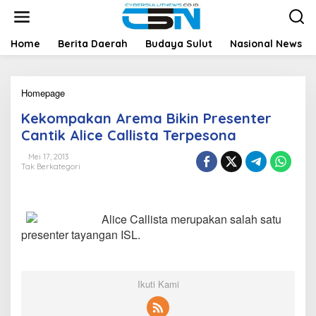
L
e
w
a
Home
Berita Daerah
Budaya Sulut
Nasional News
t
i
k
Homepage
K
e
e
k
Kekompakan Arema Bikin Presenter
k
o
o
n
Cantik Alice Callista Terpesona
m
t
p
e
Mei 17, 2013
Tak Berkategori
a
n
k
a
n
Alice Callista merupakan salah satu
A
r
presenter tayangan ISL.
e
m
a
B
Ikuti Kami
i
k