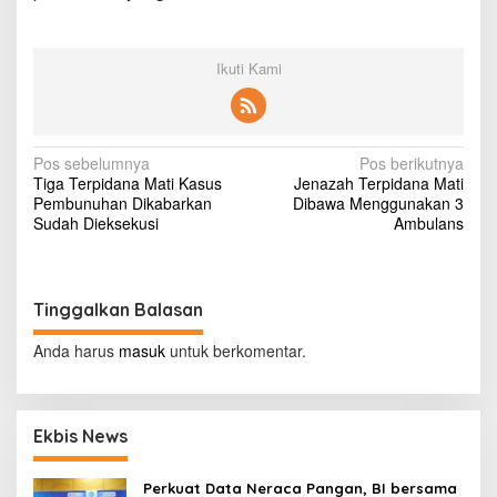
l
i
s
Ikuti Kami
t
a
T
e
r
N
Pos sebelumnya
Pos berikutnya
p
Tiga Terpidana Mati Kasus
Jenazah Terpidana Mati
e
a
Pembunuhan Dikabarkan
Dibawa Menggunakan 3
s
v
Sudah Dieksekusi
Ambulans
o
n
i
a
g
Tinggalkan Balasan
a
s
Anda harus
masuk
untuk berkomentar.
i
p
Ekbis News
o
s
Perkuat Data Neraca Pangan, BI bersama