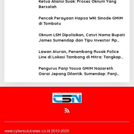
Ketua Aliansi Suak: Proses Oknum Yang
Bersalah
Pencak Perayaan Hapsa WKI Sinode GMIM
di Tombatu
Oknum LSM Dipolisikan, Catut Nama Bupati
James Sumendap dan Tipu Investor Rp
200 Juta
Lawan Aturan, Penambang Rusak Police
Line di Lokasi Tambang di Mitra: Tangkap
Mereka!!
Pengurus Panji Yosua GMIM Nazareth
Oarai Jepang Dilantik. Sumendap: Panji
Yosua harus Menjaga Dan Melindungi
Jemaat
www.cybersulutnews.co.id 2010-2025