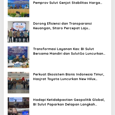
Pemprov Sulut Genjot Stabilitas Harga
dan Kendalikan Inflasi
Dorong Efisiensi dan Transparansi
Keuangan, Sitaro Percepat Laju
Digitalisasi Transaksi Bersama BI Sulut
Transformasi Layanan Kas: BI Sulut
Bersama Mandiri dan SulutGo Luncurkan
Sentra Kas Mitra Utama, Jangkau Wilayah
Kepulauan
Perkuat Ekosistem Bisnis Indonesia Timur,
Hasjrat Toyota Luncurkan New Hilux
Generasi ke-9 di Manado
Hadapi Ketidakpastian Geopolitik Global,
BI Sulut Paparkan Delapan Langkah
Strategis Perkuat Rupiah dan Stabilitas
Ekonomi