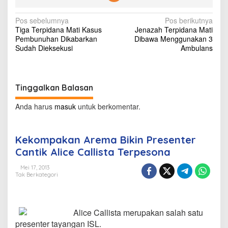
i
n
N
Pos sebelumnya
Pos berikutnya
P
Tiga Terpidana Mati Kasus
Jenazah Terpidana Mati
r
a
Pembunuhan Dikabarkan
Dibawa Menggunakan 3
e
v
Sudah Dieksekusi
Ambulans
s
e
i
n
g
t
e
Tinggalkan Balasan
a
r
s
C
Anda harus
masuk
untuk berkomentar.
a
i
n
t
p
Kekompakan Arema Bikin Presenter
i
o
Cantik Alice Callista Terpesona
k
A
s
Mei 17, 2013
l
Tak Berkategori
i
c
e
C
Alice Callista merupakan salah satu
a
presenter tayangan ISL.
l