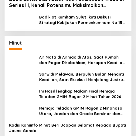
Series III, Kenali Potensimu Maksimalkan
Performamu
Badiklat Kumham Sulut Ikuti Diskusi
Strategi Kebijakan Permenkumham No 15
Tahun 2020
Minut
Air Mata di Airmadidi Atas, Saat Rumah
dan Pagar Dirobohkan, Harapan Keadilan
Belum Padam
Sarwidi Melawan, Berpuluh Bulan Menanti
Keadilan, Saat Eksekusi Menjelang Justru
Harapan Diuji
Ini Hasil lengkap Malam Final Remaja
Teladan GMIM Rayon 2 Minut Tahun 2026
Remaja Teladan GMIM Rayon 2 Minahasa
Utara, Jaedon dan Gracia Bersinar dan
Raih Gelar Bergengsi
Kadis Kominfo Minut Beri Ucapan Selamat Kepada Bupati
Joune Ganda