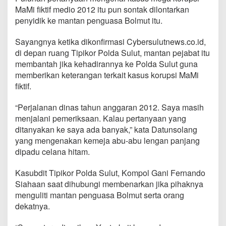
k
MaMi fiktif medio 2012 itu pun sontak dilontarkan
a
penyidik ke mantan penguasa Bolmut itu.
l
D
Sayangnya ketika dikonfirmasi Cybersulutnews.co.id,
i
p
di depan ruang Tipikor Polda Sulut, mantan pejabat itu
e
membantah jika kehadirannya ke Polda Sulut guna
r
memberikan keterangan terkait kasus korupsi MaMi
i
fiktif.
k
s
a
“Perjalanan dinas tahun anggaran 2012. Saya masih
P
menjalani pemeriksaan. Kalau pertanyaan yang
e
ditanyakan ke saya ada banyak,” kata Datunsolang
n
yang mengenakan kemeja abu-abu lengan panjang
y
i
dipadu celana hitam.
d
i
Kasubdit Tipikor Polda Sulut, Kompol Gani Fernando
k
Siahaan saat dihubungi membenarkan jika pihaknya
P
menguliti mantan penguasa Bolmut serta orang
o
l
dekatnya.
d
a