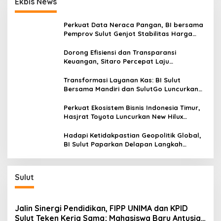
Ekbis News
Perkuat Data Neraca Pangan, BI bersama
Pemprov Sulut Genjot Stabilitas Harga
dan Kendalikan Inflasi
Dorong Efisiensi dan Transparansi
Keuangan, Sitaro Percepat Laju
Digitalisasi Transaksi Bersama BI Sulut
Transformasi Layanan Kas: BI Sulut
Bersama Mandiri dan SulutGo Luncurkan
Sentra Kas Mitra Utama, Jangkau Wilayah
Kepulauan
Perkuat Ekosistem Bisnis Indonesia Timur,
Hasjrat Toyota Luncurkan New Hilux
Generasi ke-9 di Manado
Hadapi Ketidakpastian Geopolitik Global,
BI Sulut Paparkan Delapan Langkah
Strategis Perkuat Rupiah dan Stabilitas
Ekonomi
Sulut
Jalin Sinergi Pendidikan, FIPP UNIMA dan KPID
Sulut Teken Kerja Sama; Mahasiswa Baru Antusias