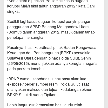
“Sementara diperiksa. Ya, terkait kasus dugaan
S
korupsi MaMi fiktif tahun anggaran 2012,” kata Gani
u
singkat.
l
u
t
Sedikit lagi kasus dugaan korupsi penyimpangan
penggunaan APBD Bolaang Mongondow Utara
(Bolmut) tahun anggaran 2012, masuk dalam tahap
penetapan tersangka.
Pasalnya, hasil koordinasi pihak Badan Pengawasan
Keuangan dan Pembangunan (BPKP) perwakilan
Sulawesi Utara dengan pihak Polda Sulut, Senin
(25/05/2015), menunjukkan adanya kerugian negara
pada perkara tersebut.
“BPKP cuman koordinasi, nanti pasti akan kita
ekspose,” beber sumber resmi Polda Sulut, saat
ditanyakan maksud dan tujuan kedatangan oknum
BPKP Sulut di ruang Tipikor.
Lebih lanjut, diinformasikan hasil audit telah