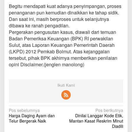
Begitu mendapati kuat adanya penyimpangan, proses
penanganan pun kemudian dinaikkan ke tahap sidik.
Dan saat ini, masih berproses untuk selanjutnya
dibawa ke ranah pengadilan.
Pergerakan pengusutan kasus, diawali dari temuan
Badan Pemeriksa Keuangan (BPK) RI perwakilan
Sulut, atas Laporan Keuangan Pemerintah Daerah
(LKPD) 2012 Pemkab Bolmut. Atas kejanggalan
tersebut, pihak BPK akhirnya memberikan penilaian
opini Disclaimer.(jenglen manolong)
Ikuti Kami
N
Pos sebelumnya
Pos berikutnya
Harga Daging Ayam dan
Dinilai Langgar Kode Etik,
a
Telur Bergerak Naik
Mantan Kasat Reskrim Minut
v
Diadili