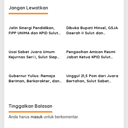
i
Jangan Lewatkan
g
a
s
Jalin Sinergi Pendidikan,
Dibuka Bupati Minsel, GSJA
FIPP UNIMA dan KPID Sulut
Daerah II Sulut dan
i
Teken Kerja Sama;
Gorontalo Sukses Gelar
p
Mahasiswa Baru Antusias
Rakerda di Amurang
Serap Materi Literasi
o
Usai Sabet Juara Umum
Pengasihan Amisan Resmi
Penyiaran
Kejurnas Seri I, Sulut Siap
Jabat Ketua KPID Sulut
s
Gelar Kejurnas Pacuan
Gantikan Truly Kerap
Kuda Seri II Piala Presiden
di Tompaso
Gubernur Yulius: Remaja
Unggul 21,5 Poin dari Juara
Beriman, Berkarakter, dan
Bertahan, Sulut Sabet
Berkarya Adalah Kekuatan
Gelar Juara Umum
Sulawesi Utara
Kejurnas Pordasi Seri I
Pangandaran
Tinggalkan Balasan
Anda harus
masuk
untuk berkomentar.