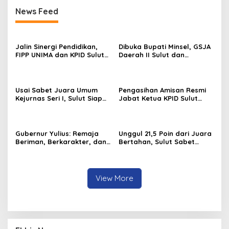
News Feed
Jalin Sinergi Pendidikan,
Dibuka Bupati Minsel, GSJA
FIPP UNIMA dan KPID Sulut
Daerah II Sulut dan
Teken Kerja Sama;
Gorontalo Sukses Gelar
Mahasiswa Baru Antusias
Rakerda di Amurang
Serap Materi Literasi
Penyiaran
Usai Sabet Juara Umum
Pengasihan Amisan Resmi
Kejurnas Seri I, Sulut Siap
Jabat Ketua KPID Sulut
Gelar Kejurnas Pacuan
Gantikan Truly Kerap
Kuda Seri II Piala Presiden
di Tompaso
Gubernur Yulius: Remaja
Unggul 21,5 Poin dari Juara
Beriman, Berkarakter, dan
Bertahan, Sulut Sabet
Berkarya Adalah Kekuatan
Gelar Juara Umum
Sulawesi Utara
Kejurnas Pordasi Seri I
Pangandaran
View More