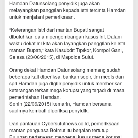
I
Hamdan Datunsolang penyidik juga akan
s
melayangkan panggilan kepada istri tercinta Hamdan
t
untuk menjalani pemeriksaan.
r
i
“Keterangan istri dari mantan Bupati sangat
M
a
dibutuhkan dalam pengembangan kasus ini. Dalam
n
waktu dekat ini kita akan layangkan panggilan ke istri
t
mantan Bupati,” kata Kasubdit Tipikor, Kompol Gani,
a
Selasa (23/06/2015), di Mapolda Sulut.
n
B
u
Orang dekat Hamdan Datunsolang memang sudah
p
beberapa kali diperiksa, bahkan sopir, tim medis dan
a
spri Hamdan juga digilir penyidik untuk memberikan
t
keterangan terkait mega korupsi yang terjadi di masa
i
pemerintahan Hamdan.
B
o
Senin (22/06/2015) kemarin, Hamdan bersama
l
supirnya kembali diperiksa penyidik.
m
u
Dari pantauan Cybersulutnews.co.id, pemeriksaan
t
mantan penguasa Bolmut itu berjalan tertutup.
B
a
Puluhan pertanyaan mengenai kasus mega korupsi