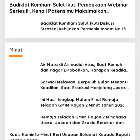
Badiklat Kumham Sulut Ikuti Pembukaan Webinar
Series III, Kenali Potensimu Maksimalkan
Performamu
Badiklat Kumham Sulut Ikuti Diskusi
Strategi Kebijakan Permenkumham No 15
Tahun 2020
Minut
Air Mata di Airmadidi Atas, Saat Rumah
dan Pagar Dirobohkan, Harapan Keadilan
Belum Padam
Sarwidi Melawan, Berpuluh Bulan Menanti
Keadilan, Saat Eksekusi Menjelang Justru
Harapan Diuji
Ini Hasil lengkap Malam Final Remaja
Teladan GMIM Rayon 2 Minut Tahun 2026
Remaja Teladan GMIM Rayon 2 Minahasa
Utara, Jaedon dan Gracia Bersinar dan
Raih Gelar Bergengsi
Kadis Kominfo Minut Beri Ucapan Selamat Kepada Bupati