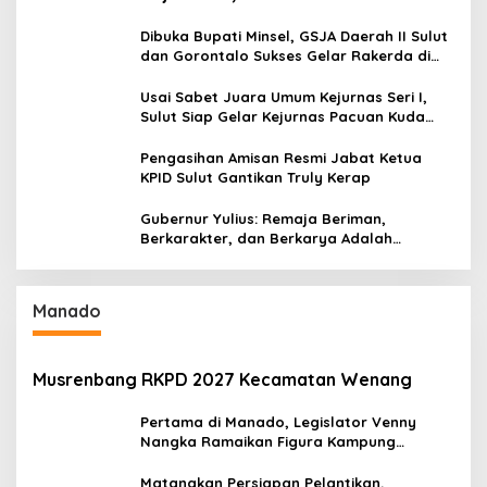
Serap Materi Literasi Penyiaran
Dibuka Bupati Minsel, GSJA Daerah II Sulut
dan Gorontalo Sukses Gelar Rakerda di
Amurang
Usai Sabet Juara Umum Kejurnas Seri I,
Sulut Siap Gelar Kejurnas Pacuan Kuda
Seri II Piala Presiden di Tompaso
Pengasihan Amisan Resmi Jabat Ketua
KPID Sulut Gantikan Truly Kerap
Gubernur Yulius: Remaja Beriman,
Berkarakter, dan Berkarya Adalah
Kekuatan Sulawesi Utara
Manado
Musrenbang RKPD 2027 Kecamatan Wenang
Pertama di Manado, Legislator Venny
Nangka Ramaikan Figura Kampung
Titiwungen Utara
Matangkan Persiapan Pelantikan,