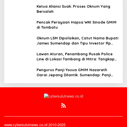
Ketua Aliansi Suak: Proses Oknum Yang
Bersalah
Pencak Perayaan Hapsa WKI Sinode GMIM
di Tombatu
Oknum LSM Dipolisikan, Catut Nama Bupati
James Sumendap dan Tipu Investor Rp
200 Juta
Lawan Aturan, Penambang Rusak Police
Line di Lokasi Tambang di Mitra: Tangkap
Mereka!!
Pengurus Panji Yosua GMIM Nazareth
Oarai Jepang Dilantik. Sumendap: Panji
Yosua harus Menjaga Dan Melindungi
Jemaat
www.cybersulutnews.co.id 2010-2025