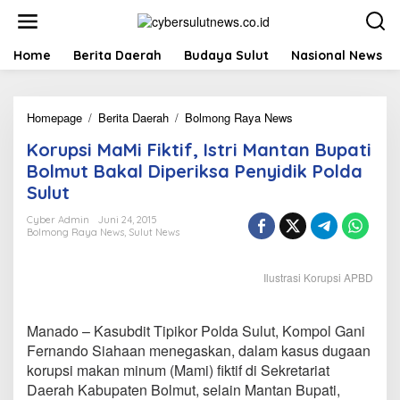
L
e
w
a
Home
Berita Daerah
Budaya Sulut
Nasional News
t
i
k
Homepage
/
Berita Daerah
/
Bolmong Raya News
K
e
o
k
Korupsi MaMi Fiktif, Istri Mantan Bupati
r
o
u
n
Bolmut Bakal Diperiksa Penyidik Polda
p
t
Sulut
s
e
i
n
Cyber Admin
Juni 24, 2015
M
Bolmong Raya News
,
Sulut News
a
M
Ilustrasi Korupsi APBD
i
F
i
k
Manado – Kasubdit Tipikor Polda Sulut, Kompol Gani
t
Fernando Siahaan menegaskan, dalam kasus dugaan
i
korupsi makan minum (Mami) fiktif di Sekretariat
f
Daerah Kabupaten Bolmut, selain Mantan Bupati,
,