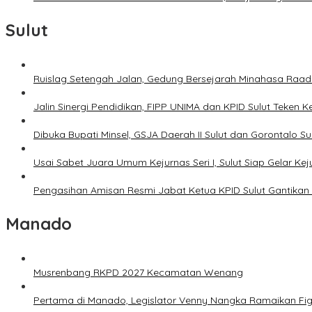
Sulut
Ruislag Setengah Jalan, Gedung Bersejarah Minahasa Raad d
Jalin Sinergi Pendidikan, FIPP UNIMA dan KPID Sulut Teken 
Dibuka Bupati Minsel, GSJA Daerah II Sulut dan Gorontalo 
Usai Sabet Juara Umum Kejurnas Seri I, Sulut Siap Gelar Ke
Pengasihan Amisan Resmi Jabat Ketua KPID Sulut Gantikan 
Manado
Musrenbang RKPD 2027 Kecamatan Wenang
Pertama di Manado, Legislator Venny Nangka Ramaikan Fi