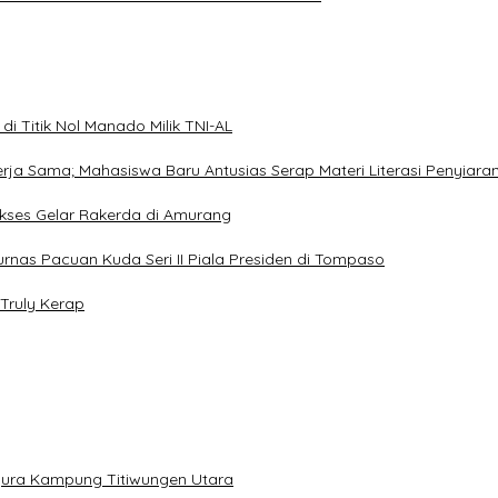
i Titik Nol Manado Milik TNI-AL
Kerja Sama; Mahasiswa Baru Antusias Serap Materi Literasi Penyiara
Sukses Gelar Rakerda di Amurang
jurnas Pacuan Kuda Seri II Piala Presiden di Tompaso
Truly Kerap
gura Kampung Titiwungen Utara