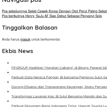
Pos sebelumnya
Seleb Cewek Korea Dengan Otot Perut Paling Seksi
Pos berikutnya
Henry ‘SuJu-M’ Siap Debut Sebagai Penyanyi Solo
Tinggalkan Balasan
Anda harus
masuk
untuk berkomentar.
Ekbis News
FIFGROUP Hadirkan “Hajatan Cabang” di Bitung: Pererat S
Perkuat Data Neraca Pangan, BI bersama Pemprov Sulut Genj
Dorong Efisiensi dan Transparansi Keuangan, Sitaro Percepat
Transformasi Layanan Kas: BI Sulut Bersama Mandiri dan S
Perkuat Ekosistem Bisnis Indonesia Timur, Hasjrat Toyota L