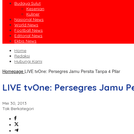
Budaya Sulut
Kesenian
Kuliner
Nasional News
World News
Football News
Editorial News
Ekbis News
Home
Redaksi
Hubungi Kami
Homepage
LIVE tvOne: Persegres Jamu Persita Tanpa 4 Pilar
LIVE tvOne: Persegres Jamu Pe
Mei 30, 2013
Tak Berkategori