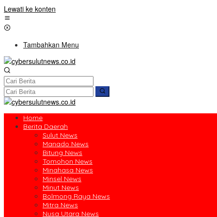
Lewati ke konten
Tambahkan Menu
Home
Berita Daerah
Sulut News
Manado News
Bitung News
Tomohon News
Minahasa News
Minsel News
Minut News
Bolmong Raya News
Mitra News
Nusa Utara News