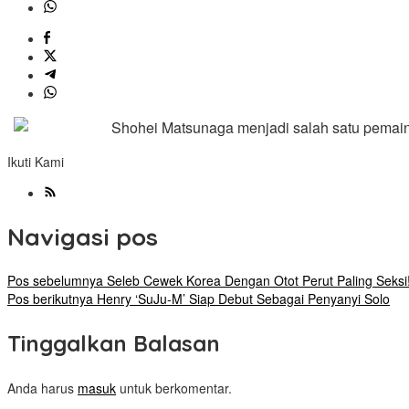
Shohei Matsunaga menjadi salah satu pemai
Ikuti Kami
Navigasi pos
Pos sebelumnya
Seleb Cewek Korea Dengan Otot Perut Paling Seksi
Pos berikutnya
Henry ‘SuJu-M’ Siap Debut Sebagai Penyanyi Solo
Tinggalkan Balasan
Anda harus
masuk
untuk berkomentar.