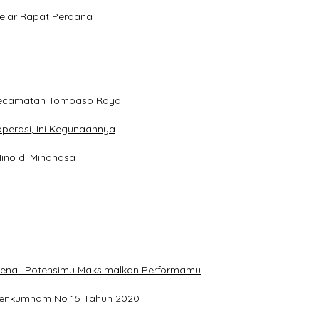
elar Rapat Perdana
 Kecamatan Tompaso Raya
perasi, Ini Kegunaannya
ino di Minahasa
, Kenali Potensimu Maksimalkan Performamu
ermenkumham No 15 Tahun 2020