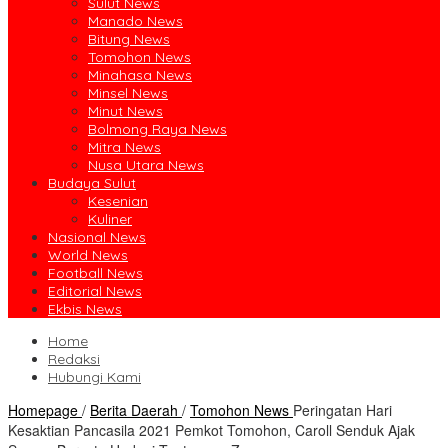
Sulut News
Manado News
Bitung News
Tomohon News
Minahasa News
Minsel News
Minut News
Bolmong Raya News
Mitra News
Nusa Utara News
Budaya Sulut
Kesenian
Kuliner
Nasional News
World News
Football News
Editorial News
Ekbis News
Home
Redaksi
Hubungi Kami
Homepage
/
Berita Daerah
/
Tomohon News
Peringatan Hari
Kesaktian Pancasila 2021 Pemkot Tomohon, Caroll Senduk Ajak