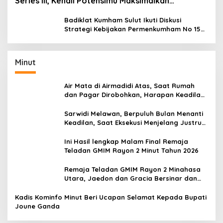
Series III, Kenali Potensimu Maksimalkan
Performamu
Badiklat Kumham Sulut Ikuti Diskusi
Strategi Kebijakan Permenkumham No 15
Tahun 2020
Minut
Air Mata di Airmadidi Atas, Saat Rumah
dan Pagar Dirobohkan, Harapan Keadilan
Belum Padam
Sarwidi Melawan, Berpuluh Bulan Menanti
Keadilan, Saat Eksekusi Menjelang Justru
Harapan Diuji
Ini Hasil lengkap Malam Final Remaja
Teladan GMIM Rayon 2 Minut Tahun 2026
Remaja Teladan GMIM Rayon 2 Minahasa
Utara, Jaedon dan Gracia Bersinar dan
Raih Gelar Bergengsi
Kadis Kominfo Minut Beri Ucapan Selamat Kepada Bupati
Joune Ganda