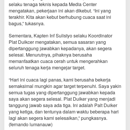
j
selaku tenaga teknis kepada Media Center
a
mengatakan, pekerjaan ini akan dikebut. “Ini yang
k
terakhir. Kita akan kebut berhubung cuaca saat ini
a
bagus,” tukasnya.
n
P
e
Sementara, Kapten Inf Sulistyo selaku Koordinator
m
Plat Duikcer mengatakan, semua sasaran yang
b
dipertanggung jawabkan kepadanya, akan segera
u
selesai. Menurutnya, pihaknya berusaha
a
t
memanfaatkan cuaca cerah untuk mengerahkan
a
seluruh tenaga kerja mengejar target.
n
P
“Hari ini cuaca lagi panas, kami berusaha bekerja
l
semaksimal mungkin agar target terpenuhi. Saya yakin
a
t
semua tugas yang dipertanggung jawabkan kepada
D
saya akan segera selesai. Plat Duiker yang menjadi
u
tanggung jawab saya ada tiga. Ini adalah Palt Duiker
i
yang ketiga, dan tentunya dalam waktu beberapa hari
k
e
lagi akan segera kami selesaikan,” pungkasnya.
r
(fernando lumanauw)
K