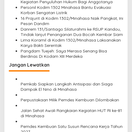
Kegiatan Penyuluhan Hukum Bagi Anggotanya
o
Personil Kodim 1302 Minahasa Bantu Evakuasi
s
Korban Sengatan Listrik
16 Prajurit di Kodim 1302/Minahasa Naik Pangkat, Ini
Pesan Dandim
Danrem 131/Santiago Silaturahmi ke RSUP Kandou,
Tindak lanjut Penanganan Dua Bocah Kembar Siam
Lima Koramil di Kodim 1302/Minahasa Laksanakan
Karya Bakti Serentak
Pangdam Tuejeh: Saya Merasa Senang Bisa
Berdinas Di Kodam XIII Merdeka
Jangan Lewatkan
Pemkab Siapkan Langkah Antisipasi dan Siaga
Dampak El Nino di Minahasa
Perpustakaan Milik Pemdes Kembuan Dilombakan
Jalan Sehat Awali Rangkaian Kegiatan HUT RI ke-81
di Minahasa
Pemdes Kembuan Satu Susun Rencana Kerja Tahun
2027