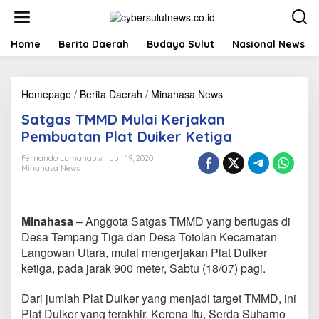
L
e
w
a
Home
Berita Daerah
Budaya Sulut
Nasional News
t
i
k
Homepage
/
Berita Daerah
/
Minahasa News
S
e
a
k
Satgas TMMD Mulai Kerjakan
t
o
g
n
Pembuatan Plat Duiker Ketiga
a
t
s
e
Fernando Lumanauw
Juli 19, 2020
Minahasa News
T
n
M
M
D
Minahasa
– Anggota Satgas TMMD yang bertugas di
M
u
Desa Tempang Tiga dan Desa Totolan Kecamatan
l
Langowan Utara, mulai mengerjakan Plat Duiker
a
ketiga, pada jarak 900 meter, Sabtu (18/07) pagi.
i
K
Dari jumlah Plat Duiker yang menjadi target TMMD, ini
e
r
Plat Duiker yang terakhir. Kerena itu, Serda Suharno