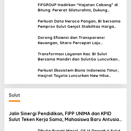
FIFGROUP Hadirkan “Hajatan Cabang” di
Bitung: Pererat Silaturahmi, Dukung
Ekonomi Lokal & Tawarkan Beragam
Promo Khusus
Perkuat Data Neraca Pangan, BI bersama
Pemprov Sulut Genjot Stabilitas Harga
dan Kendalikan Inflasi
Dorong Efisiensi dan Transparansi
Keuangan, Sitaro Percepat Laju
Digitalisasi Transaksi Bersama BI Sulut
Transformasi Layanan Kas: BI Sulut
Bersama Mandiri dan SulutGo Luncurkan
Sentra Kas Mitra Utama, Jangkau Wilayah
Kepulauan
Perkuat Ekosistem Bisnis Indonesia Timur,
Hasjrat Toyota Luncurkan New Hilux
Generasi ke-9 di Manado
Sulut
Jalin Sinergi Pendidikan, FIPP UNIMA dan KPID
Sulut Teken Kerja Sama; Mahasiswa Baru Antusias
Serap Materi Literasi Penyiaran
Dibuka Bupati Minsel, GSJA Daerah II Sulut