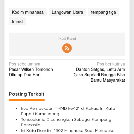
e
t
Kodim minahasa
Langowan Utara
tempang tiga
i
g
tmmd
a
Ikuti Kami
N
Pos sebelumnya
Pos berikutnya
Pasar Wilken Tomohon
Danton Satgas, Lettu Arm
a
Ditutup Dua Hari
Djaka Supriadi Bangga Bisa
v
Bantu Masyarakat
i
Posting Terkait
g
a
Irup Pembukaan TMMD ke-121 di Kakas, Ini Kata
s
Bupati Kumendong
Tonsealama Dicanangkan Sebagai Kampung
i
Pancasila
p
Ini Kata Dandim 1302 Minahasa Saat Membuka