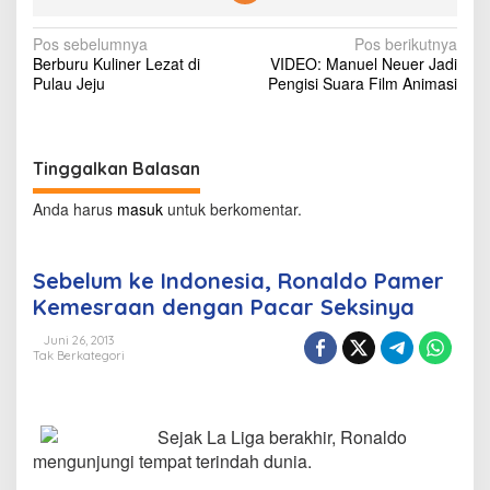
,
R
N
Pos sebelumnya
Pos berikutnya
o
Berburu Kuliner Lezat di
VIDEO: Manuel Neuer Jadi
n
a
Pulau Jeju
Pengisi Suara Film Animasi
a
v
l
d
i
o
g
P
Tinggalkan Balasan
a
a
m
Anda harus
masuk
untuk berkomentar.
s
e
r
i
K
Sebelum ke Indonesia, Ronaldo Pamer
e
p
Kemesraan dengan Pacar Seksinya
m
o
e
Juni 26, 2013
s
s
Tak Berkategori
r
a
a
n
Sejak La Liga berakhir, Ronaldo
d
mengunjungi tempat terindah dunia.
e
n