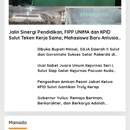
Jalin Sinergi Pendidikan, FIPP UNIMA dan KPID
Sulut Teken Kerja Sama; Mahasiswa Baru Antusias
Serap Materi Literasi Penyiaran
Dibuka Bupati Minsel, GSJA Daerah II Sulut
dan Gorontalo Sukses Gelar Rakerda di
Amurang
Usai Sabet Juara Umum Kejurnas Seri I,
Sulut Siap Gelar Kejurnas Pacuan Kuda
Seri II Piala Presiden di Tompaso
Pengasihan Amisan Resmi Jabat Ketua
KPID Sulut Gantikan Truly Kerap
Gubernur Yulius: Remaja Beriman,
Berkarakter, dan Berkarya Adalah
Kekuatan Sulawesi Utara
Manado