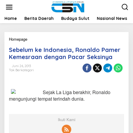
L
e
w
a
Home
Berita Daerah
Budaya Sulut
Nasional News
t
i
k
Homepage
S
e
e
k
Sebelum ke Indonesia, Ronaldo Pamer
b
o
e
n
Kemesraan dengan Pacar Seksinya
l
t
u
e
Juni 26, 2013
Tak Berkategori
m
n
k
e
I
Sejak La Liga berakhir, Ronaldo
n
d
mengunjungi tempat terindah dunia.
o
n
e
s
Ikuti Kami
i
a