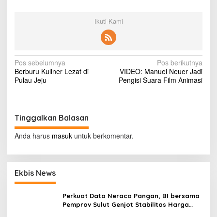
g
a
Ikuti Kami
n
P
a
c
a
N
Pos sebelumnya
Pos berikutnya
r
Berburu Kuliner Lezat di
VIDEO: Manuel Neuer Jadi
S
a
Pulau Jeju
Pengisi Suara Film Animasi
e
v
k
s
i
i
g
Tinggalkan Balasan
n
y
a
Anda harus
a
masuk
untuk berkomentar.
s
i
p
Ekbis News
o
Perkuat Data Neraca Pangan, BI bersama
s
Pemprov Sulut Genjot Stabilitas Harga
dan Kendalikan Inflasi