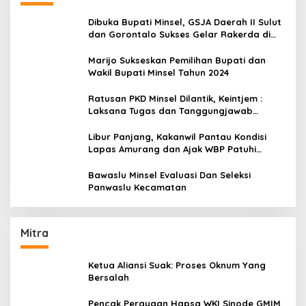
Dibuka Bupati Minsel, GSJA Daerah II Sulut
dan Gorontalo Sukses Gelar Rakerda di
Amurang
Marijo Sukseskan Pemilihan Bupati dan
Wakil Bupati Minsel Tahun 2024
Ratusan PKD Minsel Dilantik, Keintjem :
Laksana Tugas dan Tanggungjawab
Dengan Baik
Libur Panjang, Kakanwil Pantau Kondisi
Lapas Amurang dan Ajak WBP Patuhi
Aturan Yang Berlaku
Bawaslu Minsel Evaluasi Dan Seleksi
Panwaslu Kecamatan
Mitra
Ketua Aliansi Suak: Proses Oknum Yang
Bersalah
Pencak Perayaan Hapsa WKI Sinode GMIM