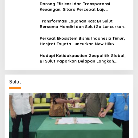
Dorong Efisiensi dan Transparansi
Keuangan, Sitaro Percepat Laju
Digitalisasi Transaksi Bersama BI Sulut
Transformasi Layanan Kas: BI Sulut
Bersama Mandiri dan SulutGo Luncurkan
Sentra Kas Mitra Utama, Jangkau Wilayah
Kepulauan
Perkuat Ekosistem Bisnis Indonesia Timur,
Hasjrat Toyota Luncurkan New Hilux
Generasi ke-9 di Manado
Hadapi Ketidakpastian Geopolitik Global,
BI Sulut Paparkan Delapan Langkah
Strategis Perkuat Rupiah dan Stabilitas
Ekonomi
Sulut