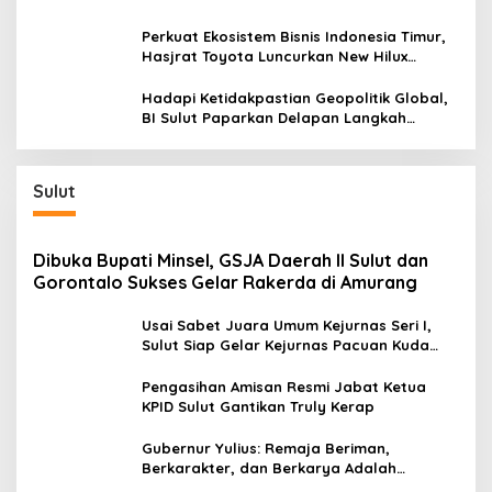
Sentra Kas Mitra Utama, Jangkau Wilayah
Kepulauan
Perkuat Ekosistem Bisnis Indonesia Timur,
Hasjrat Toyota Luncurkan New Hilux
Generasi ke-9 di Manado
Hadapi Ketidakpastian Geopolitik Global,
BI Sulut Paparkan Delapan Langkah
Strategis Perkuat Rupiah dan Stabilitas
Ekonomi
Sulut
Dibuka Bupati Minsel, GSJA Daerah II Sulut dan
Gorontalo Sukses Gelar Rakerda di Amurang
Usai Sabet Juara Umum Kejurnas Seri I,
Sulut Siap Gelar Kejurnas Pacuan Kuda
Seri II Piala Presiden di Tompaso
Pengasihan Amisan Resmi Jabat Ketua
KPID Sulut Gantikan Truly Kerap
Gubernur Yulius: Remaja Beriman,
Berkarakter, dan Berkarya Adalah
Kekuatan Sulawesi Utara