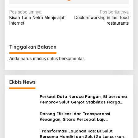
n
t
N
Pos sebelumnya
Pos berikutnya
F
Kisah Tuna Netra Menjelajah
Doctors working in fast-food
u
a
Internet
restaurants
j
v
i
i
g
Tinggalkan Balasan
a
Anda harus
masuk
untuk berkomentar.
s
i
p
Ekbis News
o
Perkuat Data Neraca Pangan, BI bersama
s
Pemprov Sulut Genjot Stabilitas Harga
dan Kendalikan Inflasi
Dorong Efisiensi dan Transparansi
Keuangan, Sitaro Percepat Laju
Digitalisasi Transaksi Bersama BI Sulut
Transformasi Layanan Kas: BI Sulut
Bersama Mandiri dan SulutGo Luncurkan