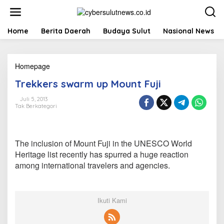
L
e
w
a
Home
Berita Daerah
Budaya Sulut
Nasional News
t
i
k
Homepage
T
e
r
k
Trekkers swarm up Mount Fuji
e
o
k
n
Juli 5, 2013
k
t
Tak Berkategori
e
e
r
n
s
s
The inclusion of Mount Fuji in the UNESCO World
w
Heritage list recently has spurred a huge reaction
a
among international travelers and agencies.
r
m
u
p
Ikuti Kami
M
o
u