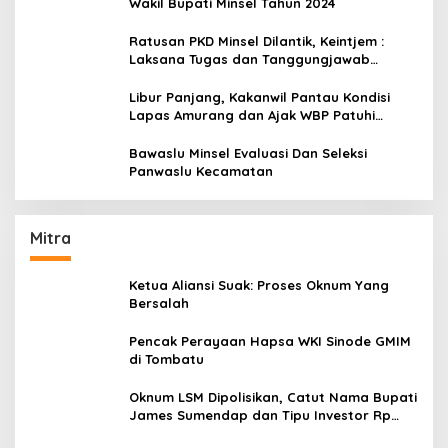
Wakil Bupati Minsel Tahun 2024
Ratusan PKD Minsel Dilantik, Keintjem :
Laksana Tugas dan Tanggungjawab
Dengan Baik
Libur Panjang, Kakanwil Pantau Kondisi
Lapas Amurang dan Ajak WBP Patuhi
Aturan Yang Berlaku
Bawaslu Minsel Evaluasi Dan Seleksi
Panwaslu Kecamatan
Mitra
Ketua Aliansi Suak: Proses Oknum Yang
Bersalah
Pencak Perayaan Hapsa WKI Sinode GMIM
di Tombatu
Oknum LSM Dipolisikan, Catut Nama Bupati
James Sumendap dan Tipu Investor Rp
200 Juta