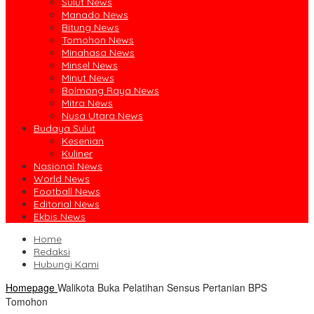
Sulut News
Manado News
Bitung News
Tomohon News
Minahasa News
Minsel News
Minut News
Bolmong Raya News
Mitra News
Nusa Utara News
Budaya Sulut
Kesenian
Kuliner
Nasional News
World News
Football News
Editorial News
Ekbis News
Home
Redaksi
Hubungi Kami
Homepage
Walikota Buka Pelatihan Sensus Pertanian BPS
Tomohon