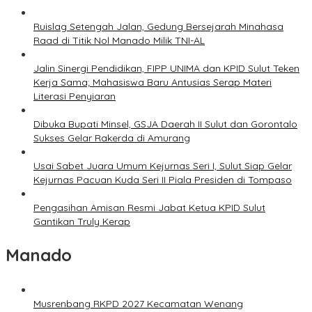
Ruislag Setengah Jalan, Gedung Bersejarah Minahasa
Raad di Titik Nol Manado Milik TNI-AL
Jalin Sinergi Pendidikan, FIPP UNIMA dan KPID Sulut Teken
Kerja Sama; Mahasiswa Baru Antusias Serap Materi
Literasi Penyiaran
Dibuka Bupati Minsel, GSJA Daerah II Sulut dan Gorontalo
Sukses Gelar Rakerda di Amurang
Usai Sabet Juara Umum Kejurnas Seri I, Sulut Siap Gelar
Kejurnas Pacuan Kuda Seri II Piala Presiden di Tompaso
Pengasihan Amisan Resmi Jabat Ketua KPID Sulut
Gantikan Truly Kerap
Manado
Musrenbang RKPD 2027 Kecamatan Wenang