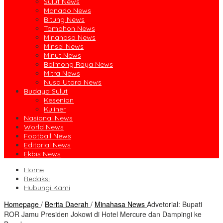
Sulut News
Manado News
Bitung News
Tomohon News
Minahasa News
Minsel News
Minut News
Bolmong Raya News
Mitra News
Nusa Utara News
Budaya Sulut
Kesenian
Kuliner
Nasional News
World News
Football News
Editorial News
Ekbis News
Home
Redaksi
Hubungi Kami
Homepage
/
Berita Daerah
/
Minahasa News
Advetorial: Bupati
ROR Jamu Presiden Jokowi di Hotel Mercure dan Dampingi ke