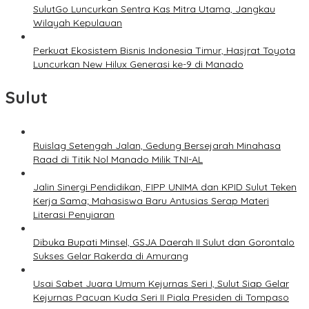
SulutGo Luncurkan Sentra Kas Mitra Utama, Jangkau
Wilayah Kepulauan
Perkuat Ekosistem Bisnis Indonesia Timur, Hasjrat Toyota
Luncurkan New Hilux Generasi ke-9 di Manado
Sulut
Ruislag Setengah Jalan, Gedung Bersejarah Minahasa
Raad di Titik Nol Manado Milik TNI-AL
Jalin Sinergi Pendidikan, FIPP UNIMA dan KPID Sulut Teken
Kerja Sama; Mahasiswa Baru Antusias Serap Materi
Literasi Penyiaran
Dibuka Bupati Minsel, GSJA Daerah II Sulut dan Gorontalo
Sukses Gelar Rakerda di Amurang
Usai Sabet Juara Umum Kejurnas Seri I, Sulut Siap Gelar
Kejurnas Pacuan Kuda Seri II Piala Presiden di Tompaso