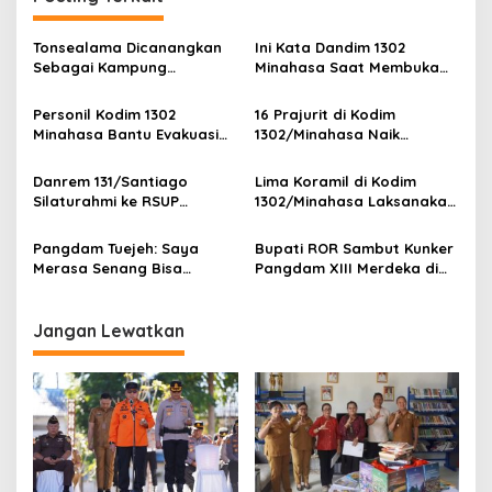
g
a
Tonsealama Dicanangkan
Ini Kata Dandim 1302
s
Sebagai Kampung
Minahasa Saat Membuka
Pancasila
Kegiatan Penyuluhan
i
Hukum Bagi Anggotanya
Personil Kodim 1302
16 Prajurit di Kodim
p
Minahasa Bantu Evakuasi
1302/Minahasa Naik
Korban Sengatan Listrik
Pangkat, Ini Pesan Dandim
o
Danrem 131/Santiago
Lima Koramil di Kodim
s
Silaturahmi ke RSUP
1302/Minahasa Laksanakan
Kandou, Tindak lanjut
Karya Bakti Serentak
Penanganan Dua Bocah
Pangdam Tuejeh: Saya
Bupati ROR Sambut Kunker
Kembar Siam
Merasa Senang Bisa
Pangdam XIII Merdeka di
Berdinas Di Kodam XIII
Minahasa
Merdeka
Jangan Lewatkan