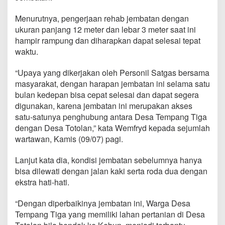
s
i
Menurutnya, pengerjaan rehab jembatan dengan
J
ukuran panjang 12 meter dan lebar 3 meter saat ini
e
hampir rampung dan diharapkan dapat selesai tepat
m
b
waktu.
a
t
“Upaya yang dikerjakan oleh Personil Satgas bersama
a
masyarakat, dengan harapan jembatan ini selama satu
n
bulan kedepan bisa cepat selesai dan dapat segera
d
i
digunakan, karena jembatan ini merupakan akses
L
satu-satunya penghubung antara Desa Tempang Tiga
o
dengan Desa Totolan,” kata Wemfryd kepada sejumlah
k
wartawan, Kamis (09/07) pagi.
a
s
i
Lanjut kata dia, kondisi jembatan sebelumnya hanya
T
bisa dilewati dengan jalan kaki serta roda dua dengan
M
ekstra hati-hati.
M
D
“Dengan diperbaikinya jembatan ini, Warga Desa
D
i
Tempang Tiga yang memiliki lahan pertanian di Desa
g