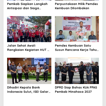
Pemkab Siapkan Langkah
Perpustakaan Milik Pemdes
Antisipasi dan Siaga
Kembuan Dilombakan
Dampak El Nino di
Minahasa
Jalan Sehat Awali
Pemdes Kembuan Satu
Rangkaian Kegiatan HUT RI
Susun Rencana Kerja Tahun
ke-81 di Minahasa
2027
Dihadiri Kepala Bank
DPRD Siap Bahas KUA PPAS
Indonesia Sulut, ISEI Gelar
Pemkab Minahasa 2027
Penyuluhan Ekonomi di
Minahasa