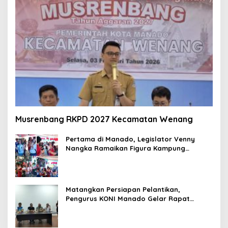
Musrenbang RKPD 2027 Kecamatan Wenang
Pertama di Manado, Legislator Venny
Nangka Ramaikan Figura Kampung
Titiwungen Utara
Matangkan Persiapan Pelantikan,
Pengurus KONI Manado Gelar Rapat
Perdana