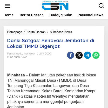
L
e
w
a
Home
Berita Daerah
Budaya Sulut
Nasional News
t
i
k
Homepage
/
Berita Daerah
/
Minahasa News
D
e
a
k
Danki Satgas: Renovasi Jembatan di
n
o
k
n
Lokasi TMMD Digenjot
i
t
S
e
Fernando Lumanauw
Juli 9, 2020
Minahasa News
a
n
t
g
a
Minahasa
– Dalam lanjutan pekerjaan fisik di lokasi
s
:
TNI Manunggal Masuk Desa (TMMD), di Desa
R
Tempang Tiga Kecamatan Langowan dan Desa
e
Totolan Kecamatan Kakas Barat, Komandan Kompi
n
(Danki) Satgas Kapten Inf Wemfryd mengatakan
o
pihaknya sementara menggenjot pengerjaan
v
a
Jembatan.