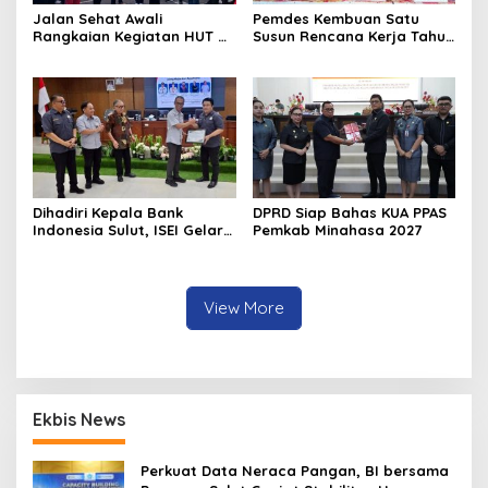
Jalan Sehat Awali
Pemdes Kembuan Satu
Rangkaian Kegiatan HUT RI
Susun Rencana Kerja Tahun
ke-81 di Minahasa
2027
Dihadiri Kepala Bank
DPRD Siap Bahas KUA PPAS
Indonesia Sulut, ISEI Gelar
Pemkab Minahasa 2027
Penyuluhan Ekonomi di
Minahasa
View More
Ekbis News
Perkuat Data Neraca Pangan, BI bersama