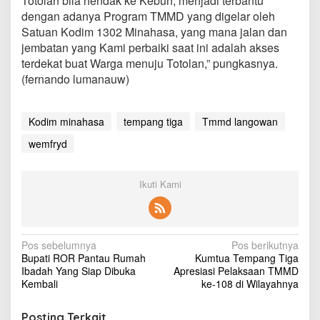
Totolan bila hendak ke Kebun, menjadi terbantu
e
dengan adanya Program TMMD yang digelar oleh
n
Satuan Kodim 1302 Minahasa, yang mana jalan dan
j
o
jembatan yang Kami perbaiki saat ini adalah akses
t
terdekat buat Warga menuju Totolan,” pungkasnya.
(fernando lumanauw)
Kodim minahasa
tempang tiga
Tmmd langowan
wemfryd
Ikuti Kami
N
Pos sebelumnya
Pos berikutnya
Bupati ROR Pantau Rumah
Kumtua Tempang Tiga
a
Ibadah Yang Siap Dibuka
Apresiasi Pelaksaan TMMD
v
Kembali
ke-108 di Wilayahnya
i
Posting Terkait