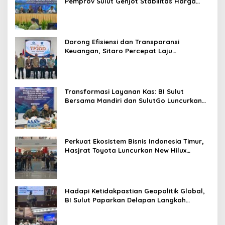
Pemprov Sulut Genjot Stabilitas Harga
dan Kendalikan Inflasi
Dorong Efisiensi dan Transparansi
Keuangan, Sitaro Percepat Laju
Digitalisasi Transaksi Bersama BI Sulut
Transformasi Layanan Kas: BI Sulut
Bersama Mandiri dan SulutGo Luncurkan
Sentra Kas Mitra Utama, Jangkau Wilayah
Kepulauan
Perkuat Ekosistem Bisnis Indonesia Timur,
Hasjrat Toyota Luncurkan New Hilux
Generasi ke-9 di Manado
Hadapi Ketidakpastian Geopolitik Global,
BI Sulut Paparkan Delapan Langkah
Strategis Perkuat Rupiah dan Stabilitas
Ekonomi