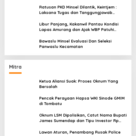
Ratusan PKD Minsel Dilantik, Keintjem :
Laksana Tugas dan Tanggungjawab
Dengan Baik
Libur Panjang, Kakanwil Pantau Kondisi
Lapas Amurang dan Ajak WBP Patuhi
Aturan Yang Berlaku
Bawaslu Minsel Evaluasi Dan Seleksi
Panwaslu Kecamatan
Mitra
Ketua Aliansi Suak: Proses Oknum Yang
Bersalah
Pencak Perayaan Hapsa WKI Sinode GMIM
di Tombatu
Oknum LSM Dipolisikan, Catut Nama Bupati
James Sumendap dan Tipu Investor Rp
200 Juta
Lawan Aturan, Penambang Rusak Police