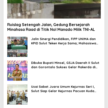
Ruislag Setengah Jalan, Gedung Bersejarah
Minahasa Raad di Titik Nol Manado Milik TNI-AL
Jalin Sinergi Pendidikan, FIPP UNIMA dan
KPID Sulut Teken Kerja Sama; Mahasiswa
Baru Antusias Serap Materi Literasi
Penyiaran
Dibuka Bupati Minsel, GSJA Daerah II Sulut
dan Gorontalo Sukses Gelar Rakerda di
Amurang
Usai Sabet Juara Umum Kejurnas Seri I,
Sulut Siap Gelar Kejurnas Pacuan Kuda
Seri II Piala Presiden di Tompaso