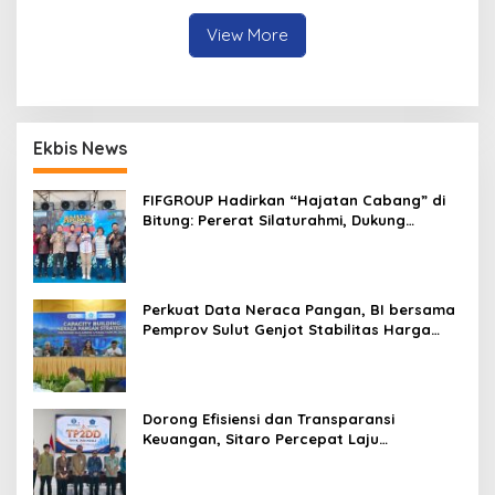
View More
Ekbis News
FIFGROUP Hadirkan “Hajatan Cabang” di
Bitung: Pererat Silaturahmi, Dukung
Ekonomi Lokal & Tawarkan Beragam
Promo Khusus
Perkuat Data Neraca Pangan, BI bersama
Pemprov Sulut Genjot Stabilitas Harga
dan Kendalikan Inflasi
Dorong Efisiensi dan Transparansi
Keuangan, Sitaro Percepat Laju
Digitalisasi Transaksi Bersama BI Sulut