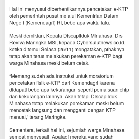
a
B
Hal ini menyusul diberhentikannya pencetakan e-KTP
a
oleh pemerintah pusat melalui Kementrian Dalam
t
Negeri (Kemendagri) RI, beberapa waktu lalu.
a
l
Meski demikian, Kepala Discapilduk Minahasa, Drs
C
e
Reviva Maringka MSi, kepada Cybersulutnews.co.id,
t
ketika ditemui Selasa (25/11) mengatakan, pihaknya
a
tetap akan terus melakukan perekaman e-KTP bagi
k
warga Minahasa meski belum cetak.
F
i
s
“Memang sudah ada instruksi untuk moratorium
i
pencetakan fisik e-KTP dari Kemendagri karena
k
didapati beberapa kekurangan seperti pemalsuan chip
e
dan kekurangan lainnya. Akan tetapi Discapilduk
-
Minahasa tetap melakukan perekaman meski belum
K
T
mencetak langsung dan mengganti dengan KTP
P
manual,” terang Maringka.
d
i
Sementara, terkait hal ini, sejumlah warga Minahasa
D
sempat menyesali. Apalagi mereka yang sudah
e