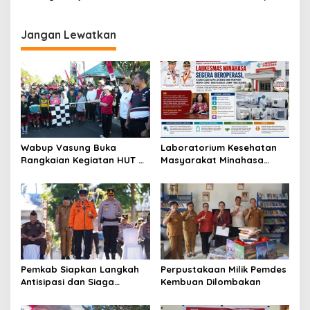
Masyarakat Lewat
Paripurna DPRD Sulut
Program Terstruktur
Jangan Lewatkan
Wabup Vasung Buka
Laboratorium Kesehatan
Rangkaian Kegiatan HUT RI
Masyarakat Minahasa
ke-81 di Kecamatan
Segera Beroperasi, Ini
Tompaso Raya
Kegunaannya
Pemkab Siapkan Langkah
Perpustakaan Milik Pemdes
Antisipasi dan Siaga
Kembuan Dilombakan
Dampak El Nino di
Minahasa