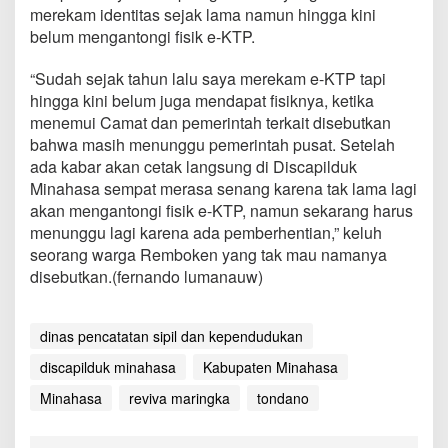
s
merekam identitas sejak lama namun hingga kini
e
belum mengantongi fisik e-KTP.
m
b
“Sudah sejak tahun lalu saya merekam e-KTP tapi
e
hingga kini belum juga mendapat fisiknya, ketika
r
menemui Camat dan pemerintah terkait disebutkan
bahwa masih menunggu pemerintah pusat. Setelah
ada kabar akan cetak langsung di Discapilduk
Minahasa sempat merasa senang karena tak lama lagi
akan mengantongi fisik e-KTP, namun sekarang harus
menunggu lagi karena ada pemberhentian,” keluh
seorang warga Remboken yang tak mau namanya
disebutkan.(fernando lumanauw)
dinas pencatatan sipil dan kependudukan
discapilduk minahasa
Kabupaten Minahasa
Minahasa
reviva maringka
tondano