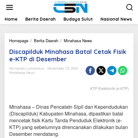
L
e
w
a
Home
Berita Daerah
Budaya Sulut
Nasional News
t
i
k
Homepage
/
Berita Daerah
/
Minahasa News
D
e
i
k
Discapilduk Minahasa Batal Cetak Fisik
s
o
c
n
e-KTP di Desember
a
t
p
e
Fernando Lumanauw
November 25, 2014
Minahasa News
i
n
l
d
KTP Elektronik (e-KTP)
u
k
M
Minahasa – Dinas Pencatatn Sipil dan Kependudukan
i
n
(Discapilduk) Kabupaten Minahasa, dipastikan batal
a
mencetak fisik Kartu Tanda Penduduk Elektronik (e-
h
KTP) yang sebelumnya direncanakan dilakukan bulan
a
Desember mendatang.
s