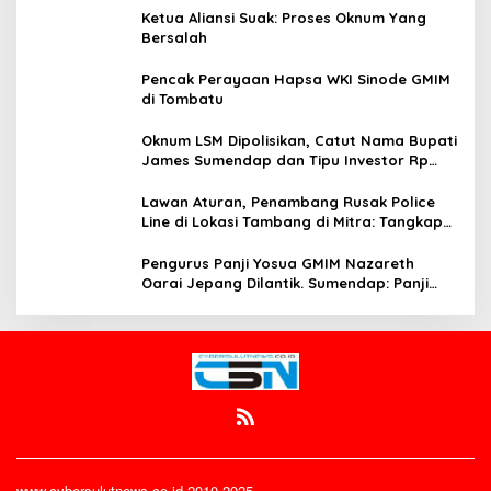
Ketua Aliansi Suak: Proses Oknum Yang
Bersalah
Pencak Perayaan Hapsa WKI Sinode GMIM
di Tombatu
Oknum LSM Dipolisikan, Catut Nama Bupati
James Sumendap dan Tipu Investor Rp
200 Juta
Lawan Aturan, Penambang Rusak Police
Line di Lokasi Tambang di Mitra: Tangkap
Mereka!!
Pengurus Panji Yosua GMIM Nazareth
Oarai Jepang Dilantik. Sumendap: Panji
Yosua harus Menjaga Dan Melindungi
Jemaat
www.cybersulutnews.co.id 2010-2025