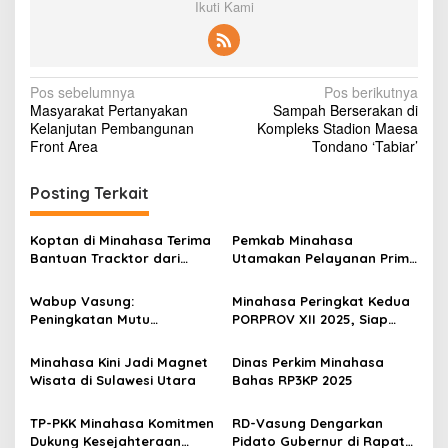
Ikuti Kami
N
Pos sebelumnya
Pos berikutnya
Masyarakat Pertanyakan
Sampah Berserakan di
a
Kelanjutan Pembangunan
Kompleks Stadion Maesa
v
Front Area
Tondano ‘Tabiar’
i
Posting Terkait
g
a
Koptan di Minahasa Terima
Pemkab Minahasa
s
Bantuan Tracktor dari
Utamakan Pelayanan Prima
Gubernur, Dukung
Kepada Masyarakat
i
Ketahanan Pangan
Wabup Vasung:
Minahasa Peringkat Kedua
p
Peningkatan Mutu
PORPROV XII 2025, Siap
Pendidikan Jadi Prioritas
Jadi Tuan Rumah
o
Minahasa Kini Jadi Magnet
Dinas Perkim Minahasa
s
Wisata di Sulawesi Utara
Bahas RP3KP 2025
TP-PKK Minahasa Komitmen
RD-Vasung Dengarkan
Dukung Kesejahteraan
Pidato Gubernur di Rapat