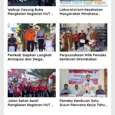
Wabup Vasung Buka
Laboratorium Kesehatan
Rangkaian Kegiatan HUT RI
Masyarakat Minahasa
ke-81 di Kecamatan
Segera Beroperasi, Ini
Tompaso Raya
Kegunaannya
Pemkab Siapkan Langkah
Perpustakaan Milik Pemdes
Antisipasi dan Siaga
Kembuan Dilombakan
Dampak El Nino di
Minahasa
Jalan Sehat Awali
Pemdes Kembuan Satu
Rangkaian Kegiatan HUT RI
Susun Rencana Kerja Tahun
ke-81 di Minahasa
2027