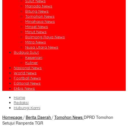
Sulut News
Manado News
Bitung News
Tomohon News
Minahasa News
Minsel News
Minut News
Bolmong Raya News
Mitra News
Nusa Utara News
Budaya Sulut
Kesenian
Kuliner
Nasional News
World News
Football News
Editorial News
Ekbis News
Home
Redaksi
Hubungi Kami
Homepage
/
Berita Daerah
/
Tomohon News
DPRD Tomohon
Setujui Ranperda TGR