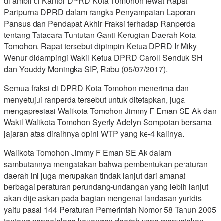
di ambil di Kantor DPRD Kota Tomohon lewat Rapat
Paripurna DPRD dalam rangka Penyampaian Laporan
Pansus dan Pendapat Akhir Fraksi terhadap Ranperda
tentang Tatacara Tuntutan Ganti Kerugian Daerah Kota
Tomohon. Rapat tersebut dipimpin Ketua DPRD Ir Miky
Wenur didampingi Wakil Ketua DPRD Caroll Senduk SH
dan Youddy Moningka SIP, Rabu (05/07/2017).
Semua fraksi di DPRD Kota Tomohon menerima dan
menyetujui ranperda tersebut untuk ditetapkan, juga
mengapresiasi Walikota Tomohon Jimmy F Eman SE Ak dan
Wakil Walikota Tomohon Syerly Adelyn Sompotan bersama
jajaran atas diraihnya opini WTP yang ke-4 kalinya.
Walikota Tomohon Jimmy F Eman SE Ak dalam
sambutannya mengatakan bahwa pembentukan peraturan
daerah ini juga merupakan tindak lanjut dari amanat
berbagai peraturan perundang-undangan yang lebih lanjut
akan dijelaskan pada bagian mengenai landasan yuridis
yaitu pasal 144 Peraturan Pemerintah Nomor 58 Tahun 2005
tentang pengelolaan keuangan daerah yang menyatakan