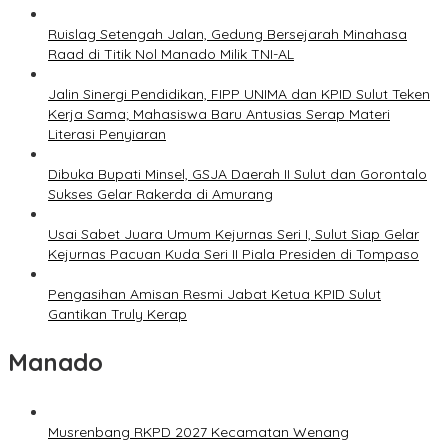
Ruislag Setengah Jalan, Gedung Bersejarah Minahasa
Raad di Titik Nol Manado Milik TNI-AL
Jalin Sinergi Pendidikan, FIPP UNIMA dan KPID Sulut Teken
Kerja Sama; Mahasiswa Baru Antusias Serap Materi
Literasi Penyiaran
Dibuka Bupati Minsel, GSJA Daerah II Sulut dan Gorontalo
Sukses Gelar Rakerda di Amurang
Usai Sabet Juara Umum Kejurnas Seri I, Sulut Siap Gelar
Kejurnas Pacuan Kuda Seri II Piala Presiden di Tompaso
Pengasihan Amisan Resmi Jabat Ketua KPID Sulut
Gantikan Truly Kerap
Manado
Musrenbang RKPD 2027 Kecamatan Wenang