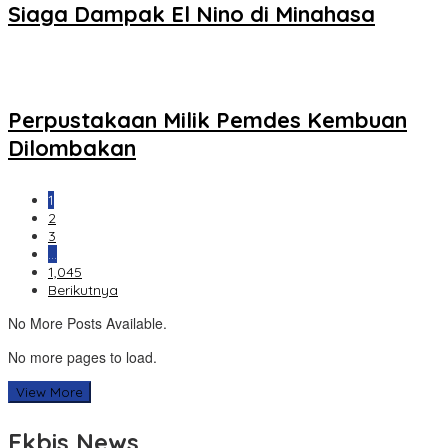
Siaga Dampak El Nino di Minahasa
Perpustakaan Milik Pemdes Kembuan
Dilombakan
1
2
3
…
1,045
Berikutnya
No More Posts Available.
No more pages to load.
View More
Ekbis News