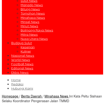
Sulut News
Manado News
Bitung News
Tomohon News
Minahasa News
Minsel News
Minut News
Bolmong Raya News
Mitra News
Nusa Utara News
Budaya Sulut
Kesenian
Kuliner
Nasional News
World News
Football News
Editorial News
Ekbis News
Home
Redaksi
Hubungi Kami
Homepage
/
Berita Daerah
/
Minahasa News
Ini Kata Peltu Siahaan
Selaku Koordinator Pengerasan Jalan TMMD