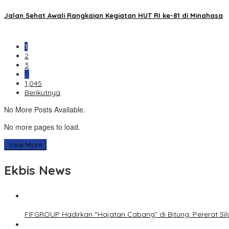
Jalan Sehat Awali Rangkaian Kegiatan HUT RI ke-81 di Minahasa
1
2
3
…
1,045
Berikutnya
No More Posts Available.
No more pages to load.
View More
Ekbis News
FIFGROUP Hadirkan “Hajatan Cabang” di Bitung: Pererat S