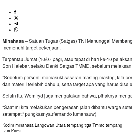
Minahasa
– Satuan Tugas (Satgas) TNI Manunggal Membang
memenuhi target pekerjaan.
Terpantau Jumat (10/07 pagi, atau tepat di hari ke-10 pela
Son Halebar, selaku Danki Satgas TMMD, sebelum melaksanak
“Sebelum personil memasuki sasaran masing-masing, kita peng
dan materiil terlebih dahulu, serta target apa yang harus disele
Selain itu, Wemfryd juga mengatakan bahwa, pihaknya mengan
“Saat ini kita melakukan pengerasan jalan dibantu warga set
setempat,” pungkasnya.(fernando lumanauw)
Kodim minahasa
Langowan Utara
tempang tiga
Tmmd tempang
Ikuti Kami