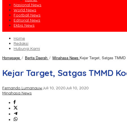
Nasional News
World News
Football News
Editorial News
Ekbis News
Home
Redaksi
Hubungi Kami
Homepage
/
Berita Daerah
/
Minahasa News
Kejar Target, Satgas TMMD
Kejar Target, Satgas TMMD K
Fernando Lumanauw
Juli 10, 2020
Juli 10, 2020
Minahasa News