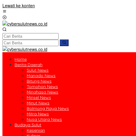
Lewati ke konten
Home
Berita Daerah
Sulut News
Manado News
Bitung News
Tomohon News
Minahasa News
Minsel News
Minut News
Bolmong Raya News
Mitra News
Nusa Utara News
Budaya Sulut
Kesenian
Kuliner