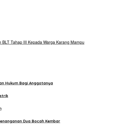
kan BLT Tahap III Kepada Warga Karang Mampu
han Hukum Bagi Anggotanya
strik
m
t Penanganan Dua Bocah Kembar