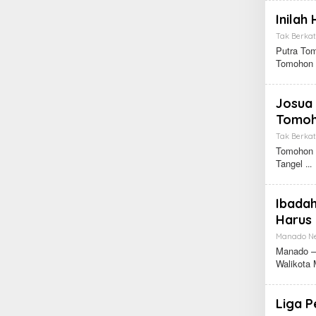
Inilah
Tak Berkat
Putra To
Tomohon
Josua 
Tomoh
Tak Berkat
Tomohon 
Tangel
Ibadah
Harus 
Manado N
Manado – 
Walikota
Liga P