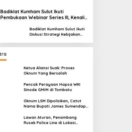
Badiklat Kumham Sulut Ikuti
Pembukaan Webinar Series III, Kenali
Potensimu Maksimalkan Performamu
Badiklat Kumham Sulut Ikuti
Diskusi Strategi Kebijakan
Permenkumham No 15 Tahun
2020
tra
Ketua Aliansi Suak: Proses
Oknum Yang Bersalah
Pencak Perayaan Hapsa WKI
Sinode GMIM di Tombatu
Oknum LSM Dipolisikan, Catut
Nama Bupati James Sumendap
dan Tipu Investor Rp 200 Juta
Lawan Aturan, Penambang
Rusak Police Line di Lokasi
Tambang di Mitra: Tangkap