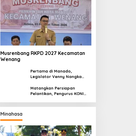
Musrenbang RKPD 2027 Kecamatan
Wenang
Pertama di Manado,
Legislator Venny Nangka
Ramaikan Figura Kampung
Titiwungen Utara
Matangkan Persiapan
Pelantikan, Pengurus KONI
Manado Gelar Rapat
Perdana
Minahasa