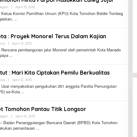
egori
|
April 13, 2013
O
L
 Ketua Komisi Pemilihan Umum (KPU) Kota Tomohon Beldie Tombeg
E
gaskan,
H
ota : Proyek Monorel Terus Dalam Kajian
ews
|
April 12, 2013
O
L
 Rencana pembangunan jalur Monorel oleh pemerintah Kota Manado
E
upaya
H
tut : Mari Kita Ciptakan Pemilu Berkualitas
ews
|
April 12, 2013
O
L
 Usai menyaksikan pengukuhan 261 anggota Panitia Pemungutan
E
PS) se-Kota
H
t Tomohon Pantau Titik Longsor
egori
|
April 12, 2013
O
L
– Badan Penanggulangan Bencana Daerah (BPBD) Kota Tomohon
E
lakukan pemantauan
H