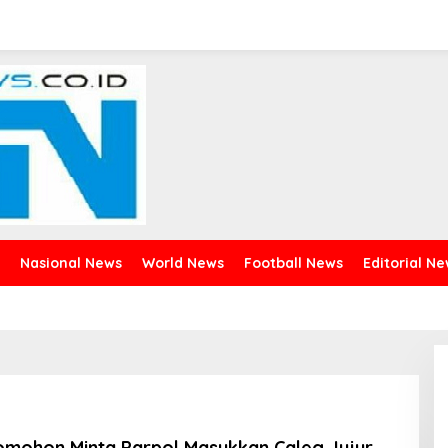
Nasional News
World News
Football News
Editorial N
mohon Minta Parpol Masukkan Caleg Jujur