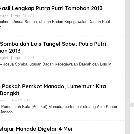
 Hasil Lengkap Putra Putri Tomohon 2013
egori
|
April 12, 2013
O
L
mohon : Josua Somba, utusan Badan Kepegawaian Daerah Putri
E
 :
H
Somba dan Lois Tangel Sabet Putra Putri
on 2013
egori
|
April 12, 2013
O
L
– Josua Somba, utusan Badan Kepegawaian Daerah dan Lois M
E
H
 Paskah Pemkot Manado, Lumentut : Kita
Bangkit
ews
|
April 11, 2013
O
L
Pemerintah Kota (Pemkot) Manado, bertempat diruang Aula Kantor
E
 Manado
H
elajar Manado Digelar 4 Mei