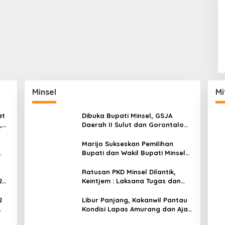
Minsel
Mi
at
Dibuka Bupati Minsel, GSJA
,
Daerah II Sulut dan Gorontalo
dam
Sukses Gelar Rakerda di
Amurang
Marijo Sukseskan Pemilihan
Bupati dan Wakil Bupati Minsel
Tahun 2024
Ratusan PKD Minsel Dilantik,
2
Keintjem : Laksana Tugas dan
Tanggungjawab Dengan Baik
2
Libur Panjang, Kakanwil Pantau
Kondisi Lapas Amurang dan Ajak
ar
WBP Patuhi Aturan Yang Berlaku