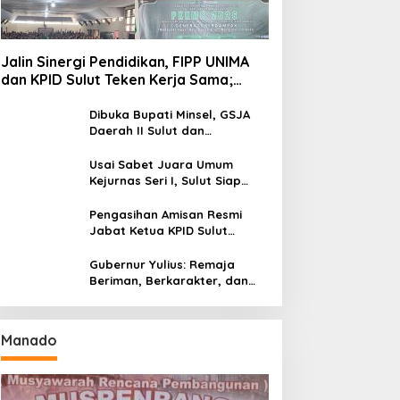
Jalin Sinergi Pendidikan, FIPP UNIMA
dan KPID Sulut Teken Kerja Sama;
Mahasiswa Baru Antusias Serap Materi
Literasi Penyiaran
Dibuka Bupati Minsel, GSJA
Daerah II Sulut dan
Gorontalo Sukses Gelar
Rakerda di Amurang
Usai Sabet Juara Umum
Kejurnas Seri I, Sulut Siap
Gelar Kejurnas Pacuan Kuda
Seri II Piala Presiden di
Pengasihan Amisan Resmi
Tompaso
Jabat Ketua KPID Sulut
Gantikan Truly Kerap
Gubernur Yulius: Remaja
Beriman, Berkarakter, dan
Berkarya Adalah Kekuatan
Sulawesi Utara
Manado