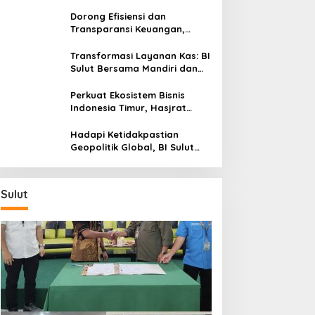
Sulut Genjot Stabilitas Harga
dan Kendalikan Inflasi
Dorong Efisiensi dan
Transparansi Keuangan,
Sitaro Percepat Laju
Digitalisasi Transaksi
Transformasi Layanan Kas: BI
Bersama BI Sulut
Sulut Bersama Mandiri dan
SulutGo Luncurkan Sentra
Kas Mitra Utama, Jangkau
Perkuat Ekosistem Bisnis
Wilayah Kepulauan
Indonesia Timur, Hasjrat
Toyota Luncurkan New Hilux
Generasi ke-9 di Manado
Hadapi Ketidakpastian
Geopolitik Global, BI Sulut
Paparkan Delapan Langkah
Strategis Perkuat Rupiah dan
Stabilitas Ekonomi
Sulut