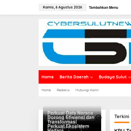
L
Tambahkan Menu
e
Kamis, 6 Agustus 2026
w
a
t
i
k
e
k
o
n
t
e
n
Home
Berita Daerah
Budaya Sulut
Home
Redaksi
Hubungi Kami
Perkuat Data Neraca
Ekonomi Bisnis
Terkini
Dorong Efisiensi dan
Pangan, BI bersama
Transformasi
Transparansi
Pemprov Sulut Genjot
Perkuat Ekosistem
Layanan Kas: BI
Keuangan, Sitaro
Stabilitas Harga dan
Hadapi
c
KPU To