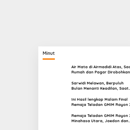
Minut
Air Mata di Airmadidi Atas, Sa
Rumah dan Pagar Dirobohkan
Harapan Keadilan Belum Pa
Sarwidi Melawan, Berpuluh
Bulan Menanti Keadilan, Saat
Eksekusi Menjelang Justru
Harapan Diuji
Ini Hasil lengkap Malam Final
Remaja Teladan GMIM Rayon 
Minut Tahun 2026
Remaja Teladan GMIM Rayon 
Minahasa Utara, Jaedon dan
Gracia Bersinar dan Raih Gel