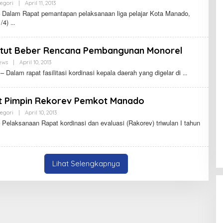
egori
|
April 11, 2013
O
L
Dalam Rapat pemantapan pelaksanaan liga pelajar Kota Manado,
E
1/4)
H
tut Beber Rencana Pembangunan Monorel
ews
|
April 10, 2013
O
L
Dalam rapat fasilitasi kordinasi kepala daerah yang digelar di
E
H
t Pimpin Rekorev Pemkot Manado
egori
|
April 10, 2013
O
L
Pelaksanaan Rapat kordinasi dan evaluasi (Rakorev) triwulan I tahun
E
H
Lihat Selengkapnya