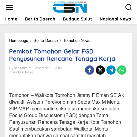
L
e
w
a
Home
Berita Daerah
Budaya Sulut
Nasional News
t
i
k
Homepage
/
Berita Daerah
/
Tomohon News
P
e
e
k
Pemkot Tomohon Gelar FGD
m
o
k
n
Penyusunan Rencana Tenaga Kerja
o
t
t
e
Cyber Admin
Desember 11, 2018
Tomohon News
T
n
o
m
o
Tomohon – Walikota Tomohon Jimmy F Eman SE Ak
h
o
diwakili Asisten Perekonomian Setda Max M Mentu
n
SIP MAP menghadiri sekaligus membuka kegiatan
G
Focus Group Discussion (FGD) dengan Tema
e
Penyusunan Rencana Tenaga Kerja Kota Tomohon
l
Saat membacakan sambutan Walikota, Mentu
a
r
mengatakan bahwa sampai saat ini masalah