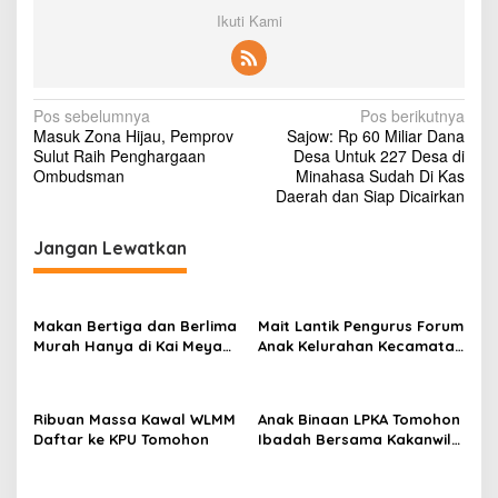
Ikuti Kami
N
Pos sebelumnya
Pos berikutnya
Masuk Zona Hijau, Pemprov
Sajow: Rp 60 Miliar Dana
a
Sulut Raih Penghargaan
Desa Untuk 227 Desa di
v
Ombudsman
Minahasa Sudah Di Kas
Daerah dan Siap Dicairkan
i
g
Jangan Lewatkan
a
s
Makan Bertiga dan Berlima
Mait Lantik Pengurus Forum
i
Murah Hanya di Kai Meya
Anak Kelurahan Kecamatan
p
Tomohon
Tomohon Tengah
o
Ribuan Massa Kawal WLMM
Anak Binaan LPKA Tomohon
s
Daftar ke KPU Tomohon
Ibadah Bersama Kakanwil
Kemenkumham Sulut