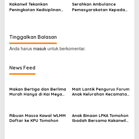
Kakanwil Tekankan
Serahkan Ambulance
Peningkatan Kedisiplinan
Pemasyarakatan Kepada
dan Pelayanan di LPP
LPKA Tomohon, Kakanwil:
Manado
Jaga dan Rawat dengan
Penuh Tanggung Jawab
Tinggalkan Balasan
Anda harus
masuk
untuk berkomentar.
News Feed
Makan Bertiga dan Berlima
Mait Lantik Pengurus Forum
Murah Hanya di Kai Meya
Anak Kelurahan Kecamatan
Tomohon
Tomohon Tengah
Ribuan Massa Kawal WLMM
Anak Binaan LPKA Tomohon
Daftar ke KPU Tomohon
Ibadah Bersama Kakanwil
Kemenkumham Sulut