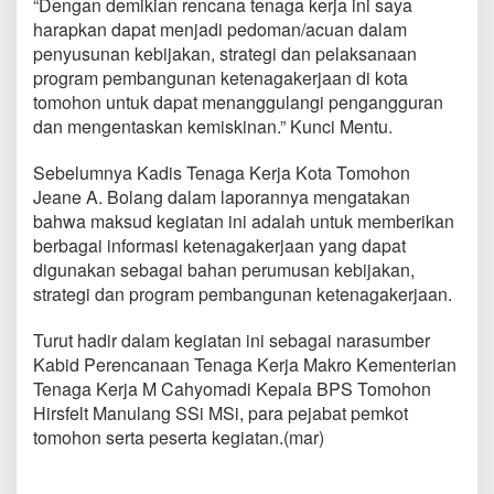
“Dengan demikian rencana tenaga kerja ini saya
a
harapkan dapat menjadi pedoman/acuan dalam
K
e
penyusunan kebijakan, strategi dan pelaksanaan
r
program pembangunan ketenagakerjaan di kota
j
tomohon untuk dapat menanggulangi pengangguran
a
dan mengentaskan kemiskinan.” Kunci Mentu.
Sebelumnya Kadis Tenaga Kerja Kota Tomohon
Jeane A. Bolang dalam laporannya mengatakan
bahwa maksud kegiatan ini adalah untuk memberikan
berbagai informasi ketenagakerjaan yang dapat
digunakan sebagai bahan perumusan kebijakan,
strategi dan program pembangunan ketenagakerjaan.
Turut hadir dalam kegiatan ini sebagai narasumber
Kabid Perencanaan Tenaga Kerja Makro Kementerian
Tenaga Kerja M Cahyomadi Kepala BPS Tomohon
Hirsfelt Manulang SSi MSi, para pejabat pemkot
tomohon serta peserta kegiatan.(mar)