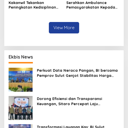
Kakanwil Tekankan
Serahkan Ambulance
Peningkatan Kedisiplinan
Pemasyarakatan Kepada
dan Pelayanan di LPP
LPKA Tomohon, Kakanwil:
Manado
Jaga dan Rawat dengan
Penuh Tanggung Jawab
View More
Ekbis News
Perkuat Data Neraca Pangan, BI bersama
Pemprov Sulut Genjot Stabilitas Harga
dan Kendalikan Inflasi
Dorong Efisiensi dan Transparansi
Keuangan, Sitaro Percepat Laju
Digitalisasi Transaksi Bersama BI Sulut
Transformasi Layanan Kas: BI Sulut