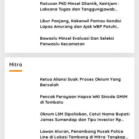
Ratusan PKD Minsel Dilantik, Keintjem :
Laksana Tugas dan Tanggungjawab
Dengan Baik
Libur Panjang, Kakanwil Pantau Kondisi
Lapas Amurang dan Ajak WBP Patuhi
Aturan Yang Berlaku
Bawaslu Minsel Evaluasi Dan Seleksi
Panwaslu Kecamatan
Mitra
Ketua Aliansi Suak: Proses Oknum Yang
Bersalah
Pencak Perayaan Hapsa WKI Sinode GMIM
di Tombatu
Oknum LSM Dipolisikan, Catut Nama Bupati
James Sumendap dan Tipu Investor Rp
200 Juta
Lawan Aturan, Penambang Rusak Police
Line di Lokasi Tambang di Mitra: Tangkap