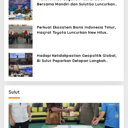
Bersama Mandiri dan SulutGo Luncurkan
Sentra Kas Mitra Utama, Jangkau Wilayah
Kepulauan
Perkuat Ekosistem Bisnis Indonesia Timur,
Hasjrat Toyota Luncurkan New Hilux
Generasi ke-9 di Manado
Hadapi Ketidakpastian Geopolitik Global,
BI Sulut Paparkan Delapan Langkah
Strategis Perkuat Rupiah dan Stabilitas
Ekonomi
Sulut