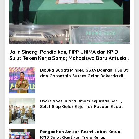
Jalin Sinergi Pendidikan, FIPP UNIMA dan KPID
Sulut Teken Kerja Sama; Mahasiswa Baru Antusias
Serap Materi Literasi Penyiaran
Dibuka Bupati Minsel, GSJA Daerah II Sulut
dan Gorontalo Sukses Gelar Rakerda di
Amurang
Usai Sabet Juara Umum Kejurnas Seri I,
Sulut Siap Gelar Kejurnas Pacuan Kuda
Seri II Piala Presiden di Tompaso
Pengasihan Amisan Resmi Jabat Ketua
KPID Sulut Gantikan Truly Kerap