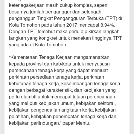
F
ketenagakerjaan masih cukup komples, seperti
G
besarnya jumlah penganggur dan setengah
D
penganggur. Tingkat Pengangguran Terbuka (TPT) di
P
e
Kota Tomohon pada tahun 2017 mencapai 8.94%.
n
Dengan TPT tersebut maka perlu dipikirkan langkah-
y
langkah yang kongkret untuk menekan tingginya TPT
u
yang ada di Kota Tomohon.
s
u
n
“Kementerian Tenaga Kerjaan mengamanatkan
a
kepada provinsi dan kab/kota untuk menyususn
n
perencanaan tenaga kerja yang dapat memuat
R
perkiraan persediaan tenaga kerja, perkiraan
e
kebutuhan tenaga kerja, keseimbangan tenaga kerja
n
c
dengan berbagai karakteristik, dan kebijakan yang
a
perlu diambil untuk mencapai tujuan perencanaan,
n
yang meliputi kebijakan umum, kebijakan sektoral,
a
kebijakan pengendalian angkatan kerja, kebijakan
T
e
pelatihan, kebijakan penempatan tenaga kerja dan
n
kebijakan perlindungan.” papar Mentu.
a
g