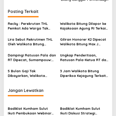
i
g
Posting Terkait
a
s
Recky : Perekrutan THL
Walikota Bitung Dilapor ke
Pemkot Ada Warga Tak
Kajaksaan Agung RI Terkait
i
Berdomisili di Bitung
FSL dan Gaji Mantan Pala-
p
RT
Lira Sebut Rekrutmen THL
Giliran Honorer K2 Dipecat
Oleh Walikota Bitung
Walikota Bitung Max J
o
Pemborosan Keuangan
Lomban
s
Daerah
Dampingi Ratusan Pala dan
Ungkap Penderitaan,
RT Dipecat, Sumampouw:
Ratusan Pala-Ketua RT dan
Pemkot Bitung Harus Bayar
THL Kembali Demo
Gaji Mereka !
Walikota Bitung
5 Bulan Gaji Tak
3 Jam Walikota Bitung
Dibayarkan, Walikota
Diperiksa Kejagung Terkait
Bitung Malah Pecat Pala
Dugaan Korupsi Miliaran
dan Ketua RT
Rupiah Lahan KEK
Jangan Lewatkan
Badiklat Kumham Sulut
Badiklat Kumham Sulut
Ikuti Pembukaan Webinar
Ikuti Diskusi Strategi