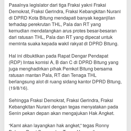
n
Pasalnya legislator dari tiga Fraksi yakni Fraksi
u
Demokrat, Fraksi Gerindra, Fraksi Kebangkitan Nurani
s
di DPRD Kota Bitung mendapati banyak keganjilan
i
a
terhadap perekrutan THL, Pala dan RT yang
w
kemudian mendatangkan arus protes besar-besaran
i
dari ratusan THL, Pala dan RT yang dipecat untuk
,
meminta suaka kepada wakil rakyat di DPRD Bitung.
W
a
l
Hal ini dibuktikan pada Rapat Dengar Pendapat
i
(RDP) lintas komisi A, B dan C di DPRD Bitung yang
k
juga menghadirkan pihak Pemkot Bitung bersama
o
ratusan mantan Pala, RT dan Tenaga THL
t
berlangsung alot di ruang sidang kantor DPRD Bitung,
a
L
(19/8/16).
o
m
Sehingga Fraksi Demokrat, Fraksi Gerindra, Fraksi
b
Kebangkitan Nurani dengan tegas menyatakan pada
a
Senin pekan depan akan mengajukan Hak Angket.
n
'
D
“Kami akan layangkan hak angket,” tegas Ronny
i