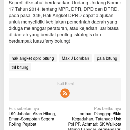
Seperti diketahui berdasarkan Undang Undang Nomor
g
17 Tahun 2014, tentang MPR, DPR, DPD dan DPRD,
pada pasal 349, Hak Angket DPRD dapat diajukan
untuk menyelidiki kebijakan pemerintah daerah yang
diduga melanggar peraturan, atau kejadian luar biasa
di daerah yang bersifat penting, strategis dan
berdampak luas.(ferry bolung)
hak angket dprd bitung
Max J Lomban
pala bitung
thl bitung
Ikuti Kami
N
Pos sebelumnya
Pos berikutnya
190 Jabatan Akan Hilang,
Lomban Dianggap Bikin
a
Eman-Sompotan Segera
Kegaduhan, Tatanude Usir
v
Rolling Pejabat
Pol PP, Achmad: SK Walikota
Bitung Langgar Permendagri