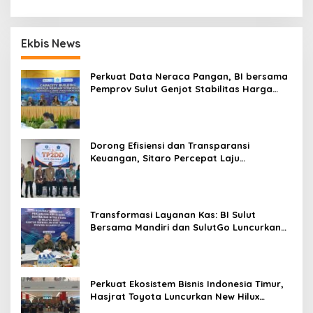
Ekbis News
Perkuat Data Neraca Pangan, BI bersama
Pemprov Sulut Genjot Stabilitas Harga
dan Kendalikan Inflasi
Dorong Efisiensi dan Transparansi
Keuangan, Sitaro Percepat Laju
Digitalisasi Transaksi Bersama BI Sulut
Transformasi Layanan Kas: BI Sulut
Bersama Mandiri dan SulutGo Luncurkan
Sentra Kas Mitra Utama, Jangkau Wilayah
Kepulauan
Perkuat Ekosistem Bisnis Indonesia Timur,
Hasjrat Toyota Luncurkan New Hilux
Generasi ke-9 di Manado