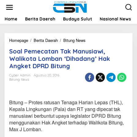
L
e
w
a
Home
Berita Daerah
Budaya Sulut
Nasional News
t
i
k
Homepage
/
Berita Daerah
/
Bitung News
S
e
o
k
Soal Pemecatan Tak Manusiawi,
a
o
l
n
Walikota Lomban ‘Dihadang’ Hak
P
t
Angket DPRD Bitung
e
e
m
n
Cyber Admin
Agustus 20, 2016
e
Bitung News
c
a
t
a
Bitung – Protes ratusan Tenaga Harian Lepas (THL),
n
Kepala Lingkungan (Pala) dan RT yang dipecat tak
T
manusiawi berbuntut upaya legislator DPRD Bitung
a
menggunakan Hak Angket terhadap Walikota Bitung,
k
M
Max J Lomban.
a