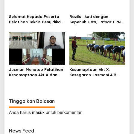
Series III, Kenali Potensimu
Kebijakan Permenkumham
Maksimalkan Performamu
No 15 Tahun 2020
Selamat Kepada Peserta
Razilu: Ikuti dengan
Pelatihan Teknis Penyidikan
Sepenuh Hati, Latsar CPNS
Keimigrasian Tingkat Dasar
Hanya Bisa Diikuti 1 Kali
Akt III Badiklat Kumham
Sulut
Jusman Menutup Pelatihan
Kesamaptaan Akt X:
Kesamaptaan Akt X dan
Kesegaran Jasmani A B
Membuka Pelatihan
dan Renang
Penyidikan Keimigrasian Akt
III
Tinggalkan Balasan
Anda harus
masuk
untuk berkomentar.
News Feed