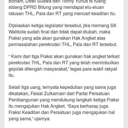
Boham, Dewi Suawa dan Tonny Yunus di ruang
h
sidang DPRD Bitung yang mendapat elu-eluan
a
ratusan THL, Pala dan RT yang mencari keadilan itu.
d
a
n
Dijelaskan ketiga legislator tersebut, jika memang SK
g
Walikota sudah final dan tidak dapat diubah, maka
'
Fraksi yang ada akan gunakan Hak Angket atas
H
permasalahan perekrutan THL, Pala dan RT tersebut.
a
k
A
” Kami dari tiga Fraksi akan gunakan hak angket terkait
n
perekrutan THL, Pala dan RT yang telah menimbulkan
g
gejolak ditengah masyarakat,” tegas para wakil rakyat
k
itu.
e
t
D
Setali tiga uang, ternyata kepedulian yang sama juga
P
dikatakan, Faisal Zulkarnain dari Partai Persatuan
R
Pembangunan yang mendukung langkah ketiga Fraksi
D
itu mengajukan Hak Angket. “Saya berharap juga
B
i
Fraksi Keadilan dan Persatuan juga mengajukan hal
t
yang sama,” ujarnya.
u
n