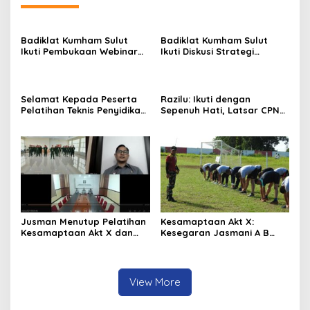
Badiklat Kumham Sulut
Badiklat Kumham Sulut
Ikuti Pembukaan Webinar
Ikuti Diskusi Strategi
Series III, Kenali Potensimu
Kebijakan Permenkumham
Maksimalkan Performamu
No 15 Tahun 2020
Selamat Kepada Peserta
Razilu: Ikuti dengan
Pelatihan Teknis Penyidikan
Sepenuh Hati, Latsar CPNS
Keimigrasian Tingkat Dasar
Hanya Bisa Diikuti 1 Kali
Akt III Badiklat Kumham
Sulut
Jusman Menutup Pelatihan
Kesamaptaan Akt X:
Kesamaptaan Akt X dan
Kesegaran Jasmani A B
Membuka Pelatihan
dan Renang
Penyidikan Keimigrasian Akt
III
View More