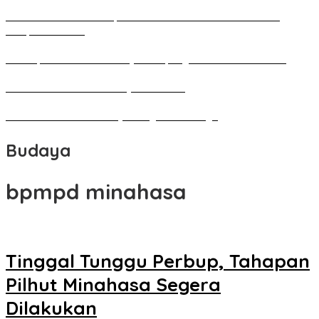
Pameran Besar Seni Rupa 2016 di Manado Dihadiri Ratusan
Perupa Tanah Air
Penutupan Festival Kebudayaan Jepang FBS Unima Semarak
Bedah Kemerdekaan Budaya Minahasa
Tarian Pato-Pato Ibu Dietje Dikagumi Mendagri
Budaya
bpmpd minahasa
Tinggal Tunggu Perbup, Tahapan
Pilhut Minahasa Segera
Dilakukan