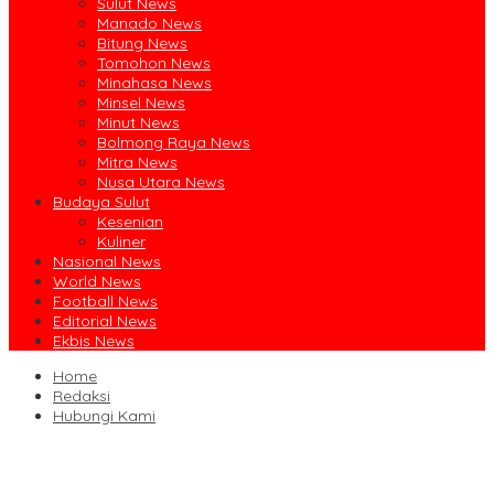
Sulut News
Manado News
Bitung News
Tomohon News
Minahasa News
Minsel News
Minut News
Bolmong Raya News
Mitra News
Nusa Utara News
Budaya Sulut
Kesenian
Kuliner
Nasional News
World News
Football News
Editorial News
Ekbis News
Home
Redaksi
Hubungi Kami
Ruislag Setengah Jalan, Gedung Bersejarah Minahasa Raad di