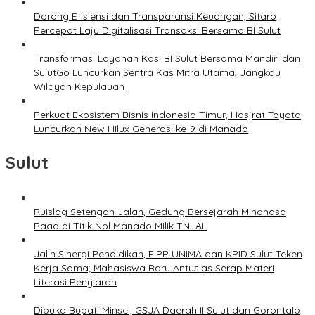
Dorong Efisiensi dan Transparansi Keuangan, Sitaro
Percepat Laju Digitalisasi Transaksi Bersama BI Sulut
Transformasi Layanan Kas: BI Sulut Bersama Mandiri dan
SulutGo Luncurkan Sentra Kas Mitra Utama, Jangkau
Wilayah Kepulauan
Perkuat Ekosistem Bisnis Indonesia Timur, Hasjrat Toyota
Luncurkan New Hilux Generasi ke-9 di Manado
Sulut
Ruislag Setengah Jalan, Gedung Bersejarah Minahasa
Raad di Titik Nol Manado Milik TNI-AL
Jalin Sinergi Pendidikan, FIPP UNIMA dan KPID Sulut Teken
Kerja Sama; Mahasiswa Baru Antusias Serap Materi
Literasi Penyiaran
Dibuka Bupati Minsel, GSJA Daerah II Sulut dan Gorontalo